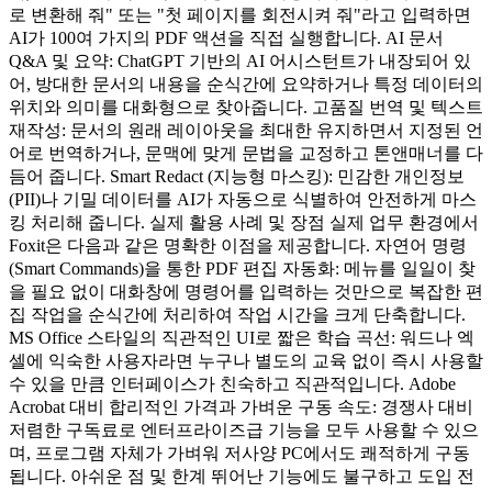
로 변환해 줘" 또는 "첫 페이지를 회전시켜 줘"라고 입력하면
AI가 100여 가지의 PDF 액션을 직접 실행합니다. AI 문서
Q&A 및 요약: ChatGPT 기반의 AI 어시스턴트가 내장되어 있
어, 방대한 문서의 내용을 순식간에 요약하거나 특정 데이터의
위치와 의미를 대화형으로 찾아줍니다. 고품질 번역 및 텍스트
재작성: 문서의 원래 레이아웃을 최대한 유지하면서 지정된 언
어로 번역하거나, 문맥에 맞게 문법을 교정하고 톤앤매너를 다
듬어 줍니다. Smart Redact (지능형 마스킹): 민감한 개인정보
(PII)나 기밀 데이터를 AI가 자동으로 식별하여 안전하게 마스
킹 처리해 줍니다. 실제 활용 사례 및 장점 실제 업무 환경에서
Foxit은 다음과 같은 명확한 이점을 제공합니다. 자연어 명령
(Smart Commands)을 통한 PDF 편집 자동화: 메뉴를 일일이 찾
을 필요 없이 대화창에 명령어를 입력하는 것만으로 복잡한 편
집 작업을 순식간에 처리하여 작업 시간을 크게 단축합니다.
MS Office 스타일의 직관적인 UI로 짧은 학습 곡선: 워드나 엑
셀에 익숙한 사용자라면 누구나 별도의 교육 없이 즉시 사용할
수 있을 만큼 인터페이스가 친숙하고 직관적입니다. Adobe
Acrobat 대비 합리적인 가격과 가벼운 구동 속도: 경쟁사 대비
저렴한 구독료로 엔터프라이즈급 기능을 모두 사용할 수 있으
며, 프로그램 자체가 가벼워 저사양 PC에서도 쾌적하게 구동
됩니다. 아쉬운 점 및 한계 뛰어난 기능에도 불구하고 도입 전