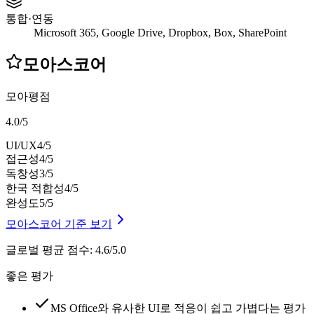
통합·연동
Microsoft 365, Google Drive, Dropbox, Box, SharePoint
모아스코어
모아평점
4.0
/
5
UI/UX
4
/5
접근성
4
/5
독창성
3
/5
한국 적합성
4
/5
완성도
5
/5
모아스코어 기준 보기
글로벌 평균 점수
:
4.6/5.0
좋은 평가
MS Office와 유사한 UI로 적응이 쉽고 가볍다는 평가