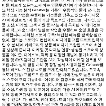
SNS 팔로워를 실제 고객으로 전환하기 위해 자체 브랜드 스토
어를 빠르게 오픈하고자 하는 인플루언서에게 추천합니다. 주
요 핵심 기능 분석 Genstore는 기존의 수동적인 툴과 달리, 능
동적으로 작업을 수행하는 기능들을 갖추고 있습니다. 다중
AI 에이전트 팀: 이 툴의 가장 독보적인 기능으로, 디자인, 상
품 소싱, 마케팅, 고객 지원 등 각 분야에 특화된 AI 에이전트
들이 백그라운드에서 병렬로 작업을 수행하여 운영 효율을 극
대화합니다. 대화형 스토어 구축: 복잡한 메뉴를 탐색할 필요
없이, 원하는 스토어의 컨셉과 아이디어를 프롬프트로 입력하
면 수 분 내에 카테고리와 상품 페이지가 포함된 스토어 초안
을 생성해 줍니다. 마케팅 및 다채널 연동: 생성된 스토어의 상
품을 아마존, 페이스북, 틱톡 등 다양한 채널에 동기화하고, 이
메일 및 SMS 캠페인 초안을 AI가 작성하여 마케팅 업무를 보
조합니다. 실제 활용 사례 및 장점 실제 사용자들은 Genstore를
통해 비즈니스 런칭 속도를 크게 단축하고 있습니다. 초고속
스토어 런칭: 프롬프트 한 줄로 수 분 내에 완성도 높은 이커머
스 스토어 구축 가능하여, 아이디어 검증부터 실제 판매까지의
시간을 획기적으로 줄여줍니다. 운영 리소스 절감: 디자인, 상
품 소싱, 마케팅 등 각 분야에 특화된 다중 AI 에이전트 팀 지
원을 통해 혼자서도 여러 명의 직원을 둔 것과 같은 효과를 누
릴 수 있습니다. 글로벌 판매 확장: 드랍쉬핑 마켓플레이스 연
동 및 다채널(SNS, 아마존 등) 판매 자동화를 통해 재고 없이도