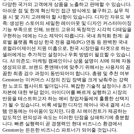
다양한 국가의 고객에게 상품을 노출하고 판매할 수 있습니다.
아쉬운 점 및 한계 혁신적인 접근 방식에도 불구하고, 실무 적
용 시 몇 가지 고려해야 할 사항이 있습니다. 디자인 자유도 부
족: 생성된 스토어의 세밀한 레이아웃 및 디자인 커스터마이징
기능 부족으로 인해, 브랜드 고유의 독창적인 시각적 디테일을
구현하는 데에는 다소 제약이 따릅니다. 국내 최적화 한계: 글
로벌 플랫폼 특성상 한국 전용 결제(PG) 연동 등 완벽한 국내
로컬라이제이션 지원 미흡으로, 한국 시장만을 타겟으로 하는
셀러에게는 추가적인 설정이나 우회 방법이 필요할 수 있습니
다. AI 의존도: 마케팅 캠페인이나 상품 설명이 AI에 의해 자동
생성되므로, 브랜드 톤앤매너에 맞추기 위해서는 사용자의 꼼
꼼한 최종 검수 과정이 동반되어야 합니다. 총평 및 추천 여부
Genstore는 이커머스 시장의 진입 장벽을 크게 낮춰주는 강력
한 노코드 웹사이트 빌더입니다. 복잡한 기술적 설정이나 초기
자본에 대한 부담 없이, 아이디어를 빠르게 실행하고 시장의
반응을 테스트하고자 하는 예비 창업자들에게 훌륭한 선택지
가 될 수 있습니다. 비록 세밀한 디자인 제어나 국내 결제 시스
템 연동에는 아쉬움이 있지만, 다중 AI 에이전트가 제공하는
압도적인 편의성과 속도는 이러한 단점을 상쇄하기에 충분합
니다. 빠른 실행력이 곧 경쟁력인 현대 비즈니스 환경에서
Genstore는 든든한 비즈니스 파트너가 되어줄 것입니다.