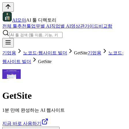
AI모아
AI 툴 디렉토리
전체 툴
추천툴
업무별 AI
직업별 AI
영상관
가이드
비교함
기업용
노코드·웹사이트 빌더
GetSite
기업용
노코드·
웹사이트 빌더
GetSite
GetSite
1분 만에 완성하는 AI 웹사이트
지금 바로 사용하기