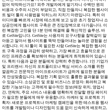
없어 막막하신가요? 외주 개발자에게 맡기자니 수백만 원의
비용과 수주의 시간이 부담되고, 직접 만들자니 복잡한 웹사이
트 빌더 툴의 사용법을 익히느라 지치기 마련입니다. 특히 아
이디어를 빠르게 시장에 테스트해 보고 싶은 초기 창업자나 소
상공인에게 웹사이트 구축은 큰 진입장벽으로 다가옵니다. 이
런 복잡한 고민을 단 1분 만에 해결해 줄 혁신적인 솔루션, 바
로 GetSite입니다. GetSite는 사용자의 요구사항을 찰떡같이 알
아듣고 알아서 웹사이트를 뚝딱 만들어내는 놀라운 경험을 선
사합니다. 이 AI 툴이 꼭 필요한 사람 GetSite는 복잡한 웹사이
트 구축 과정을 과감히 생략하고, 가장 빠르고 효율적으로 온
라인 프레즌스를 확보해야 하는 분들에게 최적화되어 있습니
다. 특히 다음과 같은 분들에게 강력히 추천합니다. 1인 기업가
및 프리랜서: 자신의 포트폴리오나 핵심 서비스 소개를 위한
깔끔하고 전문적인 마이크로사이트가 급하게 필요한 분들에
게 안성맞춤입니다. 복잡한 기획 없이도 훌륭한 결과물을 얻을
수 있습니다. 소상공인 및 로컬 비즈니스 운영자: 화려하고 복
잡한 기능보다는 고객에게 필수적인 정보(매장 위치, 영업시
간, 연락처, 주요 서비스 내용)를 명확하게 전달할 랜딩 페이지
가 필요한 분들에게 매우 유용합니다. 마케터 및 프로젝트 기
획자: 새로운 프로젝트나 마케팅 캠페인을 위한 테스트용 웹사
이트를 개발팀이나 디자인팀의 도움 없이 신속하게 배포하고,