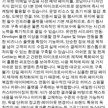
기 위한 이메일 수집용 사전 예약 페이지를, 코딩이나 디자인
지식 없이도 단 1분 만에 마이크로사이트로 생성하여 즉시 마
케팅에 활용할 수 있습니다. 운영 리소스 및 초기 비용 절감: 호
스팅, 도메인 연결, SSL 인증서 발급 등 웹사이트 유지에 필요
한 필수 인프라를 플랫폼 내에서 기본 제공하므로, 초기 웹사
이트 구축 비용은 물론 지속적인 유지보수에 들어가는 시간과
노력을 획기적으로 줄일 수 있습니다. 유연한 서드파티 연동:
Developer 플랜 이상을 이용할 경우 Zapier 및 Stripe 연동을 통
한 비즈니스 플랫폼 확장이 가능하여, 단순한 정보 제공 목적
을 넘어 고객의 리드 수집과 실제 서비스 결제까지 원스톱으로
처리할 수 있는 환경을 구축할 수 있습니다. 아쉬운 점 및 한계
GetSite는 빠르고 간편한 마이크로사이트 제작에 특화되어 있
어 훌륭한 퍼포먼스를 보여주지만, 사용 목적에 따라 몇 가지
아쉬운 점도 분명히 존재합니다. 복잡한 대규모 사이트 구축
불가: 단일 페이지 기반의 마이크로사이트나 심플한 랜딩 페이
지 제작에 최적화되어 있기 때문에, 수십 개의 하위 페이지와
복잡한 데이터베이스 연동이 필수적인 대규모 커머스 쇼핑몰
이나 커뮤니티 플랫폼 구축에는 부적합합니다. 세밀한 디자인
커스터마이징의 한계: AI가 생성한 결과물을 바탕으로 텍스트
내용을 바꾸거나 이미지를 교체하는 수준의 수정은 가능하지
만, 픽셀 단위의 정교한 레이아웃 변경이나 브랜드 특유의 독
창적인 애니메이션 효과를 적용하는 등 고급 디자인 커스터마