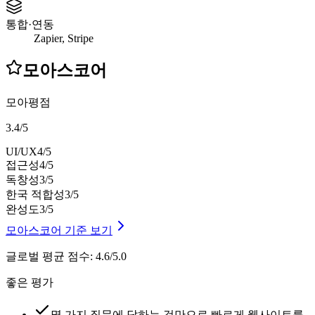
통합·연동
Zapier, Stripe
모아스코어
모아평점
3.4
/
5
UI/UX
4
/5
접근성
4
/5
독창성
3
/5
한국 적합성
3
/5
완성도
3
/5
모아스코어 기준 보기
글로벌 평균 점수
:
4.6/5.0
좋은 평가
몇 가지 질문에 답하는 것만으로 빠르게 웹사이트를