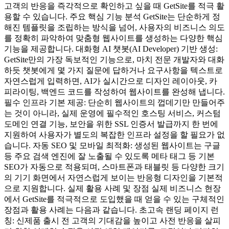
고객의 반응을 즉각적으로 확인하고 싶을 때 GetSite를 적극 활
용할 수 있습니다. 주요 핵심 기능 분석 GetSite는 단순하게 정
해진 템플릿을 조립하는 방식을 넘어, 사용자의 비즈니스 의도
를 정확히 파악하여 맞춤형 웹사이트를 생성하는 다양한 핵심
기능을 제공합니다. 대화형 AI 챗봇(AI Developer) 기반 생성:
GetSite만의 가장 독보적인 기능으로, 마치 전문 개발자와 대화
하듯 챗봇에게 몇 가지 질문에 답하거나 요구사항을 텍스트로
자연스럽게 입력하면, AI가 실시간으로 디자인 레이아웃, 카
피라이팅, 백엔드 코드를 작성하여 웹사이트를 완성해 냅니다.
필수 인프라 기본 제공: 단순히 웹사이트의 껍데기만 만들어주
는 것이 아니라, 실제 운영에 필수적인 호스팅 서비스, 커스텀
도메인 연결 기능, 보안을 위한 SSL 인증서 발급까지 한 번에
지원하여 사용자가 별도의 복잡한 인프라 설정을 할 필요가 없
습니다. 자동 SEO 및 모바일 최적화: 생성된 웹사이트는 구글
등 주요 검색 엔진에 잘 노출될 수 있도록 메타 태그 등 기본
SEO가 자동으로 적용되며, 스마트폰과 태블릿 등 다양한 크기
의 기기 화면에서 자연스럽게 보이는 반응형 디자인을 기본적
으로 지원합니다. 실제 활용 사례 및 장점 실제 비즈니스 현장
에서 GetSite를 적극적으로 도입했을 때 얻을 수 있는 구체적인
장점과 활용 사례는 다음과 같습니다. 초고속 랜딩 페이지 런
칭: 신제품 출시 전 고객의 기대감을 높이고 사전 반응을 살피