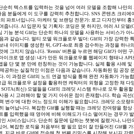
서, 단순히 텍스트를 입력하는 것을 넘어 여러 모델을 조합해 나만
다음 분들에게 이 도구를 강력히 추천합니다. SNS 콘텐츠 크리에이터
최고의 파트너입니다. 마케터 및 브랜딩 전문가: 로고 디자인부터 
. AI 입문자 및 기획자: 코딩은 못 하지만, 여러 AI 모델(GPT-
 분석 Glif는 단순히 하나의 모델을 사용하는 서비스가 아니라, 
과 같습니다. 멀티 모델 워크플로우 빌더: Glif의 가장 강력한 특징은
 모델로 보내 이미지를 생성한 뒤, GPT-4o로 최종 검수하는 과정을 하나
 그치지 않습니다. 'Remix' 버튼을 누르면 해당 Glif가 어
이크로 앱 생성: 내가 만든 워크플로우를 웹페이지 형태나 API로 
 단 몇 분 만에 런칭하는 것이 가능합니다. 실제 활용 사례 및 
if가 제공하는 실질적인 이점은 다음과 같습니다. 자동화된 밈 공
 이 과정은 Glif의 노드 연결 방식을 통해 완전 자동화가 가능합니
 고급 워크플로우 설정을 활용하면 캐릭터의 외형을 고정한 채 다
SOTA(최신) 모델들을 Glif의 크레딧 시스템 하나로 모두 활용
용 시 고려해야 할 몇 가지 아쉬운 점이 존재합니다. 학습 곡선(Lear
변수'에 대한 어느 정도의 이해가 필요합니다. 크레딧 소모량의 불투명
히 늘어납니다. 복잡한 Glif를 실행할 때는 크레딧 잔여량을 항
를 입력했을 때 영어에 비해 이해도가 다소 떨어지는 경우가 발생할 
적인 서비스입니다. 단순히 질문에 답하는 챗봇에 질렸거나, 나만의
, 복잡한 로직을 처음부터 짤 필요 없이 잘 만들어진 Glif를
 지금 바로 Glif에 접속해 첫 번째 리믹스를 시작해 보시길 강