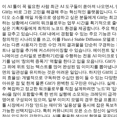
이 AI 툴이 꼭 필요한 사람 최근 AI 도구들이 쏟아져 나오면
Glif는 바로 그런 고민을 해결해 주는 혁신적인 플랫폼입니다. 
디오 소스를 매일 자동으로 생성하고 싶은 분들에게 Glif는 
하는 상황에서 Glif의 워크플로우는 업무 시간을 획기적으로 줄여줍니다
싶은 기획자들에게 최적의 노코드 환경을 제공합니다. 주요 핵심 기능
을 갖추고 있습니다. Glif 내에서 경험할 수 있는 주요 기능은 다음
창의적인 시나리오를 쓰고, 이를 Flux나 Stable Diffusion
서는 다른 사용자가 만든 수만 개의 결과물을 단순히 구경하는 것에
트나 설정을 추가해 커스터마이징할 수 있습니다. 에이전트 및 마
니메이션 스타일로 변환하기)만을 수행하는 전용 AI 마이크로 앱을
기를 넘어 '창의력 증폭기' 역할을 한다고 입을 모읍니다. Gl
그 위에 위트 있는 텍스트를 얹어 완성된 밈 이미지를 뽑아냅니다.
면의 일관성을 유지하는 것은 어려운 일입니다. 하지만 Glif의
의 효율성: 개별적으로 구독하면 수십만 원이 들 수 있는 다양한 
아쉬운 점 및 한계 물론 Glif가 완벽한 도구만은 아닙니다. 실제 사
주 복잡하고 정교한 워크플로우를 직접 설계하려면 '노드'와 '입력 
4o)을 많이 포함할수록 한 번의 실행에 소모되는 크레딧이 급격
영어로 구성되어 있으며, 일부 이미지 모델의 경우 한글 프롬프트
툴 시장에서 가장 '만드는 재미'와 '실용성'을 동시에 잡은 독보
가능한 선택지입니다. 특히 커뮤니티의 오픈 소스 정신이 살아있어
점이 압도적인 강점입니다. AI를 활용한 생산성 혁명을 꿈꾼다면,