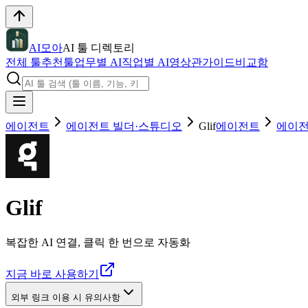
AI모아
AI 툴 디렉토리
전체 툴
추천툴
업무별 AI
직업별 AI
영상관
가이드
비교함
에이전트
에이전트 빌더·스튜디오
Glif
에이전트
에이전
Glif
복잡한 AI 연결, 클릭 한 번으로 자동화
지금 바로 사용하기
외부 링크 이용 시 유의사항