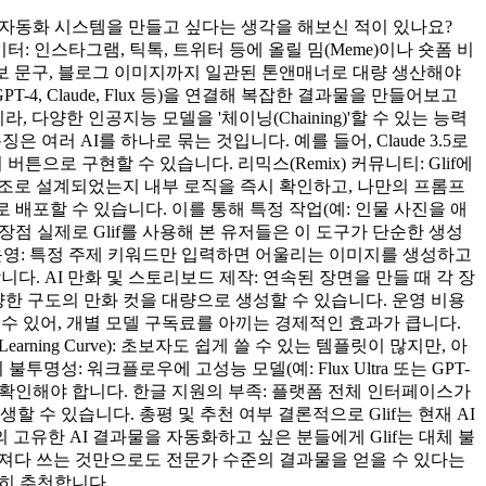
의 자동화 시스템을 만들고 싶다는 생각을 해보신 적이 있나요?
: 인스타그램, 틱톡, 트위터 등에 올릴 밈(Meme)이나 숏폼 비
홍보 문구, 블로그 이미지까지 일관된 톤앤매너로 대량 생산해야
4, Claude, Flux 등)을 연결해 복잡한 결과물을 만들어보고
다양한 인공지능 모델을 '체이닝(Chaining)'할 수 있는 능력
 여러 AI를 하나로 묶는 것입니다. 예를 들어, Claude 3.5로
의 버튼으로 구현할 수 있습니다. 리믹스(Remix) 커뮤니티: Glif에
떤 구조로 설계되었는지 내부 로직을 즉시 확인하고, 나만의 프롬프
배포할 수 있습니다. 이를 통해 특정 작업(예: 인물 사진을 애
장점 실제로 Glif를 사용해 본 유저들은 이 도구가 단순한 생성
장 운영: 특정 주제 키워드만 입력하면 어울리는 이미지를 생성하고
다. AI 만화 및 스토리보드 제작: 연속된 장면을 만들 때 각 장
양한 구도의 만화 컷을 대량으로 생성할 수 있습니다. 운영 비용
할 수 있어, 개별 모델 구독료를 아끼는 경제적인 효과가 큽니다.
ning Curve): 초보자도 쉽게 쓸 수 있는 템플릿이 많지만, 아
성: 워크플로우에 고성능 모델(예: Flux Ultra 또는 GPT-
상 확인해야 합니다. 한글 지원의 부족: 플랫폼 전체 인터페이스가
수 있습니다. 총평 및 추천 여부 결론적으로 Glif는 현재 AI
 고유한 AI 결과물을 자동화하고 싶은 분들에게 Glif는 대체 불
 가져다 쓰는 것만으로도 전문가 수준의 결과물을 얻을 수 있다는
력히 추천합니다.