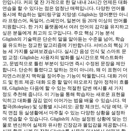
안입니다. 커피 몇 잔 가격으로 한 달 내내 24시간 언제든 대화
연습을 할 수 있다는 점은 엄청난 매력입니다. 다양한 언어를
동시에 학습하는 멀티링구얼 지망생: Gliglish는 영어뿐만 아니
라 프랑스어, 독일어, 스페인어, 일본어 등 20개 이상의 언어를
지원합니다. 한 가지 플랫폼에서 여러 언어의 감각을 유지하고
싶은 분들에게 최고의 도구입니다. 주요 핵심 기능 분석
Gliglish의 기술력은 단순히 말을 알아듣는 수준을 넘어, 학습
을 유도하는 정교한 알고리즘에 기반합니다. 서비스의 핵심 기
능 세 가지를 살펴보겠습니다. 실시간 음성 인식 및 스마트 문
법 교정: Gliglish는 사용자의 발화를 실시간으로 텍스트화하
고, 문법적으로 틀린 부분이 있다면 즉시 수정된 문장을 제안
합니다. 단순히 틀렸다고 말하는 것이 아니라, 왜 이 표현이 더
자연스러운지 맥락을 짚어주는 기능이 탁월합니다. 대화 가이
드 및 힌트 제공: 대화 도중 할 말이 떠오르지 않아 정적이 흐를
때, Gliglish는 다음에 할 수 있는 적절한 답변 예시를 세 가지
정도 추천해 줍니다. 이 기능을 통해 학습자는 새로운 표현을
익히고 대화를 끊김 없이 이어가는 법을 배울 수 있습니다. 역
할극(Roleplay) 및 상황별 시나리오: 공항 체크인, 식당 예약, 구
직 면접 등 실생활에서 마주칠 수 있는 다양한 상황을 설정하
여 연습할 수 있습니다. Gliglish의 AI는 설정된 상황에 맞는 인
물로 변신하여 실제와 유사한 긴장감과 몰입감을 제공합니다.