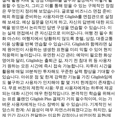
실제 활용 사례 및 장점 Gliglish를 실무와 일상에서 어떻게 활
용할 수 있는지, 그리고 이를 통해 얻을 수 있는 구체적인 장점
은 무엇인지 정리해 보았습니다. 글로벌 비즈니스 면접 준비:
해외 취업을 준비하는 사용자라면 Gliglish를 면접관으로 설정
해 보세요. 예상 질문을 던지게 하고, 자신의 답변에 대한 피드
백을 받으면서 논리적인 답변 구성을 연습할 수 있습니다. 이
는 실제 면접에서 큰 자신감으로 이어집니다. 여행 전 필수 회
화 마스터: 여행지에서 당황하지 않도록 호텔, 상점, 대중교통
이용 상황을 반복 연습할 수 있습니다. Gliglish와 함께라면 실
제 원어민이 사용하는 생생한 표현을 미리 익힐 수 있어 현지
적응력이 높아집니다. 유연한 시간 관리: 예약이 필요한 화상
영어와 달리, Gliglish는 출퇴근 길, 자기 전 침대 위 등 사용자
가 원하는 모든 시간에 즉시 접속 가능합니다. 자투리 시간을
활용해 매일 10분씩만 투자해도 꾸준한 실력 향상을 기대할 수
있습니다. 아쉬운 점 및 한계 강력한 기능을 가진 Gliglish임에
도 불구하고 사용자가 인지해야 할 몇 가지 한계점이 존재합니
다. 무료 버전의 제한적 사용: 무료 사용자에게는 하루에 제공
되는 대화 시간이 매우 한정적입니다. 본격적인 학습을 위해서
는 유료 플랜인 Gliglish Plus 결제가 거의 필수적이며, 이는 가
벼운 사용자에게는 다소 장벽이 될 수 있습니다. 기계적인 뉘
앙스의 한계: AI 음성이 매우 자연스러워졌다고는 하지만, 실
제 인간 강사가 전달하는 미묘한 감정이나 비언어적 표현(제