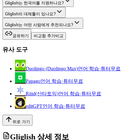
Gliglish는 한국어를 지원하나요?
Gliglish의 대체툴이 있나요?
Gliglish는 어떤 사람에게 추천되나요?
공유하기
비교함 추가
비교
유사 도구
Duolingo (Duolingo Max)
언어 학습·튜터
무료
Papago
언어 학습·튜터
무료
Riiid(산타토익)
언어 학습·튜터
무료
editGPT
언어 학습·튜터
무료
위로 가기
Gliglish
상세 정보