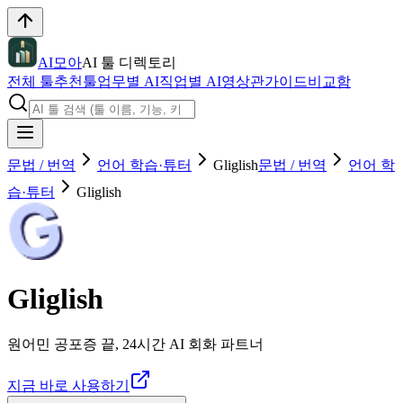
AI모아
AI 툴 디렉토리
전체 툴
추천툴
업무별 AI
직업별 AI
영상관
가이드
비교함
문법 / 번역
언어 학습·튜터
Gliglish
문법 / 번역
언어 학
습·튜터
Gliglish
Gliglish
원어민 공포증 끝, 24시간 AI 회화 파트너
지금 바로 사용하기