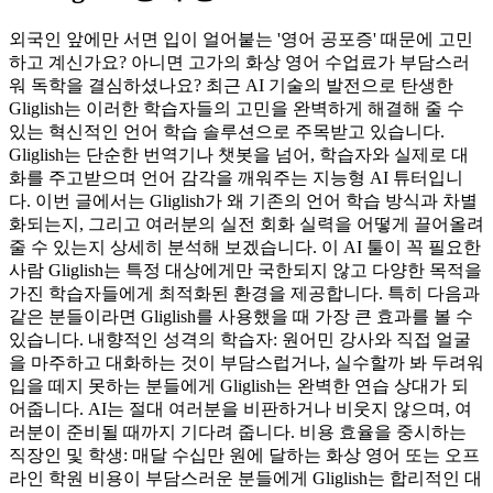
외국인 앞에만 서면 입이 얼어붙는 '영어 공포증' 때문에 고민
하고 계신가요? 아니면 고가의 화상 영어 수업료가 부담스러
워 독학을 결심하셨나요? 최근 AI 기술의 발전으로 탄생한
Gliglish는 이러한 학습자들의 고민을 완벽하게 해결해 줄 수
있는 혁신적인 언어 학습 솔루션으로 주목받고 있습니다.
Gliglish는 단순한 번역기나 챗봇을 넘어, 학습자와 실제로 대
화를 주고받으며 언어 감각을 깨워주는 지능형 AI 튜터입니
다. 이번 글에서는 Gliglish가 왜 기존의 언어 학습 방식과 차별
화되는지, 그리고 여러분의 실전 회화 실력을 어떻게 끌어올려
줄 수 있는지 상세히 분석해 보겠습니다. 이 AI 툴이 꼭 필요한
사람 Gliglish는 특정 대상에게만 국한되지 않고 다양한 목적을
가진 학습자들에게 최적화된 환경을 제공합니다. 특히 다음과
같은 분들이라면 Gliglish를 사용했을 때 가장 큰 효과를 볼 수
있습니다. 내향적인 성격의 학습자: 원어민 강사와 직접 얼굴
을 마주하고 대화하는 것이 부담스럽거나, 실수할까 봐 두려워
입을 떼지 못하는 분들에게 Gliglish는 완벽한 연습 상대가 되
어줍니다. AI는 절대 여러분을 비판하거나 비웃지 않으며, 여
러분이 준비될 때까지 기다려 줍니다. 비용 효율을 중시하는
직장인 및 학생: 매달 수십만 원에 달하는 화상 영어 또는 오프
라인 학원 비용이 부담스러운 분들에게 Gliglish는 합리적인 대