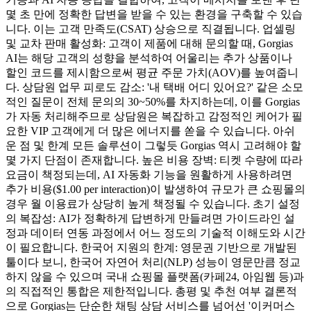
몇 초 만에 정확한 답변을 받을 수 있는 환경을 구축할 수 있습
니다. 이는 고객 만족도(CSAT) 상승으로 직결됩니다. 업셀링
및 교차 판매 활성화: 고객이 제품에 대해 문의할 때, Gorgias
AI는 해당 고객의 성향을 분석하여 어울리는 추가 상품이나
할인 코드를 제시함으로써 평균 주문 가치(AOV)를 높여줍니
다. 상담원 업무 피로도 감소: '내 택배 어디 있어요?' 같은 소모
적인 질문이 전체 문의의 30~50%를 차지하는데, 이를 Gorgias
가 자동 처리해주므로 상담원은 복잡하고 감정적인 케어가 필
요한 VIP 고객에게 더 많은 에너지를 쏟을 수 있습니다. 아쉬
운 점 및 한계 모든 솔루션이 그렇듯 Gorgias 역시 고려해야 할
몇 가지 단점이 존재합니다. 높은 비용 장벽: 티켓 수량에 따라
요금이 책정되는데, AI 자동화 기능을 원활하게 사용하려면
추가 비용($1.00 per interaction)이 발생하여 규모가 큰 쇼핑몰의
경우 월 이용료가 상당히 높게 책정될 수 있습니다. 초기 설정
의 복잡성: AI가 정확하게 답변하게 만들려면 가이드라인 설
정과 데이터 연동 과정에서 어느 정도의 기술적 이해도와 시간
이 필요합니다. 한국어 지원의 한계: 영문권 기반으로 개발된
툴이다 보니, 한국어 자연어 처리(NLP) 성능이 영문만큼 정교
하지 않을 수 있으며 국내 쇼핑몰 플랫폼(카페24, 아임웹 등)과
의 직접적인 통합은 제한적입니다. 총평 및 추천 여부 결론적
으로 Gorgias는 단순한 채팅 상담 서비스를 넘어선 '이커머스