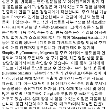
싶은 기업: 반복되는 뻔한 질문들을 AI 에이전트에게 맡겨 자
동 응답률을 높이고, 상담원은 더 가치 있는 고객 경험 설계에
집중하게 만들고 싶은 경영자에게 적합합니다. 주요 핵심 기능
분석 Gorgias의 진가는 단순한 메시지 전달이 아닌 '지능형 자
동화'에 있습니다. 핵심적인 기능들을 세부적으로 살펴보겠습
니다. AI 에이전트 및 자동화 (Automate): 고객의 질문 의도를
분석하여 배송 추적, 주문 취소, 반품 접수 등의 작업을 상담원
개입 없이 AI가 스스로 처리합니다. 특히 'Shopping Assistant' 기
능은 고객의 장바구니 데이터를 기반으로 맞춤형 제품을 추천
하여 매출 전환까지 유도합니다. 완벽한 데이터 동기화:
Shopify, BigCommerce, Magento 등 주요 이커머스 플랫폼과 연
동되어 고객의 주문 내역, 총 구매 금액, 최근 열람 상품 등을
상담창 옆에서 바로 확인할 수 있습니다. 이를 통해 고객에게
극도로 개인화된 응답을 보낼 수 있습니다. 수익 분석 및 통계
(Revenue Statistics): 단순히 상담 처리 건수만 보여주는 것이 아
니라, 상담을 통해 발생한 매출이 얼마인지 구체적인 지표로
제공합니다. 이는 CS 팀이 비용 센터가 아닌 수익 창출 부서임
을 증명하는 중요한 데이터가 됩니다. 실제 활용 사례 및 장점
많은 글로벌 브랜드들이 Gorgias를 도입한 후 놀라운 성과를
거두고 있습니다. 실제 활용 시 얻을 수 있는 이점은 다음과 같
습니다. 응답 시간의 획기적 단축: 매크로(미리 작성된 답변)
기능과 AI 자동 응답을 결합하여, 고객이 메시지를 보낸 후 단