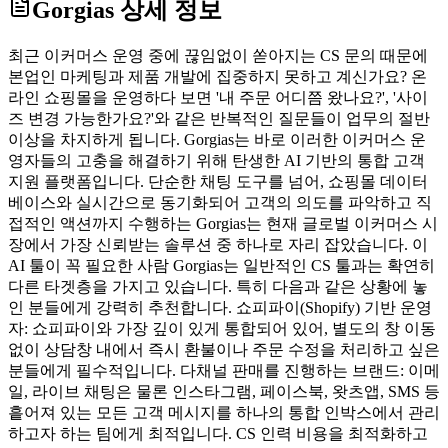
Gorgias
상세 정보
최근 이커머스 운영 중에 끊임없이 쏟아지는 CS 문의 때문에
본업인 마케팅과 제품 개발에 집중하지 못하고 계신가요? 온
라인 쇼핑몰을 운영하다 보면 '내 주문 어디쯤 왔나요?', '사이
즈 변경 가능한가요?'와 같은 반복적인 질문들이 업무의 절반
이상을 차지하게 됩니다. Gorgias는 바로 이러한 이커머스 운
영자들의 고충을 해결하기 위해 탄생한 AI 기반의 통합 고객
지원 플랫폼입니다. 단순한 채팅 도구를 넘어, 쇼핑몰 데이터
베이스와 실시간으로 동기화되어 고객의 의도를 파악하고 직
접적인 액션까지 수행하는 Gorgias는 현재 글로벌 이커머스 시
장에서 가장 신뢰받는 솔루션 중 하나로 자리 잡았습니다. 이
AI 툴이 꼭 필요한 사람 Gorgias는 일반적인 CS 툴과는 확연히
다른 타겟층을 가지고 있습니다. 특히 다음과 같은 상황에 놓
인 분들에게 강력히 추천합니다. 쇼피파이(Shopify) 기반 운영
자: 쇼피파이와 가장 깊이 있게 통합되어 있어, 별도의 창 이동
없이 상담창 내에서 즉시 환불이나 주문 수정을 처리하고 싶은
분들에게 필수적입니다. 다채널 판매를 진행하는 브랜드: 이메
일, 라이브 채팅은 물론 인스타그램, 페이스북, 왓츠앱, SMS 등
흩어져 있는 모든 고객 메시지를 하나의 통합 인박스에서 관리
하고자 하는 팀에게 최적입니다. CS 인력 비용을 최적화하고