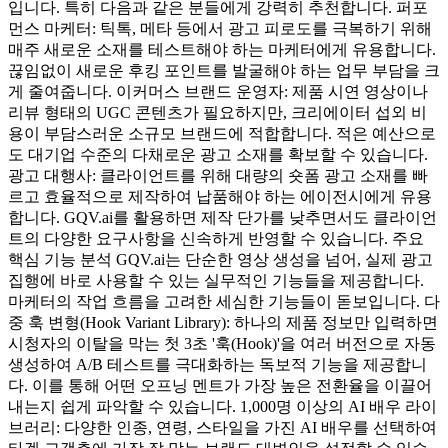
입니다. 특히 다음과 같은 분들에게 강력히 추천합니다. 퍼포
먼스 마케터: 틱톡, 메타 등에서 광고 피로도를 극복하기 위해
매주 새로운 소재를 테스트해야 하는 마케터에게 유용합니다.
끊임없이 새로운 후킹 포인트를 발굴해야 하는 업무 부담을 크
게 줄여줍니다. 이커머스 브랜드 운영자: 제품 시연 영상이나
리뷰 형태의 UGC 콘텐츠가 필요하지만, 크리에이터 섭외 비
용이 부담스러운 소규모 브랜드에 적합합니다. 적은 예산으로
도 대기업 수준의 다채로운 광고 소재를 확보할 수 있습니다.
광고 대행사: 클라이언트를 위해 대량의 숏폼 광고 소재를 빠
르고 효율적으로 제작하여 납품해야 하는 에이전시에게 유용
합니다. GQV.ai를 활용하면 제작 단가를 낮추면서도 클라이언
트의 다양한 요구사항을 신속하게 반영할 수 있습니다. 주요
핵심 기능 분석 GQV.ai는 단순한 영상 생성을 넘어, 실제 광고
집행에 바로 사용할 수 있는 실무적인 기능들을 제공합니다.
마케터의 작업 흐름을 고려한 세심한 기능들이 돋보입니다. 다
중 훅 변형(Hook Variant Library): 하나의 제품 정보만 입력하면
시청자의 이탈을 막는 첫 3초 '훅(Hook)'을 여러 버전으로 자동
생성하여 A/B 테스트를 극대화하는 독보적 기능을 제공합니
다. 이를 통해 어떤 오프닝 멘트가 가장 높은 전환율을 이끌어
내는지 쉽게 파악할 수 있습니다. 1,000명 이상의 AI 배우 라이
브러리: 다양한 인종, 연령, 스타일을 가진 AI 배우를 선택하여