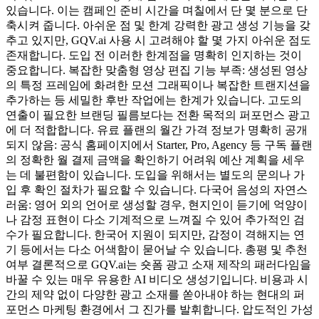
있습니다. 이는 캠페인 준비 시간을 며칠에서 단 몇 분으로 단
축시켜 줍니다. 아쉬운 점 및 한계 강력한 광고 생성 기능을 갖
추고 있지만, GQV.ai 사용 시 고려해야 할 몇 가지 아쉬운 점도
존재합니다. 도입 전 이러한 한계점을 명확히 인지하는 것이
중요합니다. 복잡한 맞춤형 영상 편집 기능 부족: 생성된 영상
의 특정 프레임에 화려한 모션 그래픽이나 복잡한 트랜지션을
추가하는 등 세밀한 후반 작업에는 한계가 있습니다. 고도의
연출이 필요한 브랜딩 필름보다는 전환 목적의 퍼포먼스 광고
에 더 적합합니다. 유료 플랜의 월간 가격 정보가 명확히 공개
되지 않음: 공식 홈페이지에서 Starter, Pro, Agency 등 구독 플랜
의 정확한 월 결제 금액을 확인하기 어려워 예산 계획을 세우
는 데 불편함이 있습니다. 도입을 위해서는 별도의 문의나 가
입 후 확인 절차가 필요할 수 있습니다. 다국어 음성의 자연스
러움: 영어 외의 언어로 생성할 경우, 현지인이 듣기에 억양이
나 감정 표현이 다소 기계적으로 느껴질 수 있어 추가적인 검
수가 필요합니다. 한국어 지원이 되지만, 감정이 격해지는 연
기 등에서는 다소 어색함이 묻어날 수 있습니다. 총평 및 추천
여부 결론적으로 GQV.ai는 숏폼 광고 소재 제작의 패러다임을
바꿀 수 있는 매우 유용한 AI 비디오 생성기입니다. 비용과 시
간의 제약 없이 다양한 광고 소재를 쏟아내야 하는 현대의 퍼
포먼스 마케팅 환경에서 그 진가를 발휘합니다. 압도적인 가성