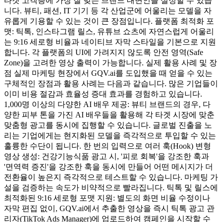
타겟 고객층에 가장 잘 맞는 브랜드 대변인을 설정할 수 있습
니다. 뷰티, 패션, IT 기기 등 각 산업군에 어울리는 모델을 자
유롭게 기용할 수 있는 것이 큰 장점입니다. 플랫폼 최적화 포
맷: 틱톡, 인스타그램 릴스, 유튜브 쇼츠에 자연스럽게 어울리
는 9:16 세로형 비율과 네이티브 자막 스타일을 기본으로 지원
합니다. 각 플랫폼의 UI에 가려지지 않도록 안전 영역(Safe
Zone)을 고려한 영상 출력이 가능합니다. 실제 활용 사례 및 장
점 실제 마케팅 현장에서 GQV.ai를 도입했을 때 얻을 수 있는
구체적인 장점과 활용 사례는 다음과 같습니다. 많은 기업들이
이미 비용 절감과 효율성 증대 효과를 경험하고 있습니다.
1,000명 이상의 다양한 AI 배우 제공: 뷰티 브랜드의 경우, 다
양한 피부 톤을 가진 AI 배우들을 활용해 각 타겟 시장에 맞춘
맞춤형 광고를 동시에 집행할 수 있습니다. 글로벌 진출을 노
리는 기업에게는 현지화된 모델을 즉각적으로 투입할 수 있는
훌륭한 수단이 됩니다. 한 번의 입력으로 여러 훅(Hook) 변형
영상 생성: 건강기능식품 광고 시, '피로 회복'을 강조한 훅과
'면역력 증진'을 강조한 훅을 동시에 만들어 어떤 메시지가 더
전환율이 높은지 즉각적으로 테스트할 수 있습니다. 마케팅 가
설을 검증하는 속도가 비약적으로 빨라집니다. 틱톡 및 릴스에
최적화된 9:16 세로형 포맷 지원: 별도의 화면 비율 수정이나
자막 편집 없이, GQV.ai에서 추출한 영상을 즉시 틱톡 광고 관
리자(TikTok Ads Manager)에 업로드하여 캠페인을 시작할 수