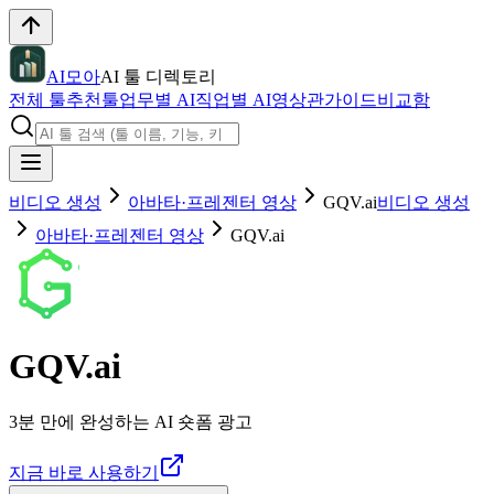
AI모아
AI 툴 디렉토리
전체 툴
추천툴
업무별 AI
직업별 AI
영상관
가이드
비교함
비디오 생성
아바타·프레젠터 영상
GQV.ai
비디오 생성
아바타·프레젠터 영상
GQV.ai
GQV.ai
3분 만에 완성하는 AI 숏폼 광고
지금 바로 사용하기