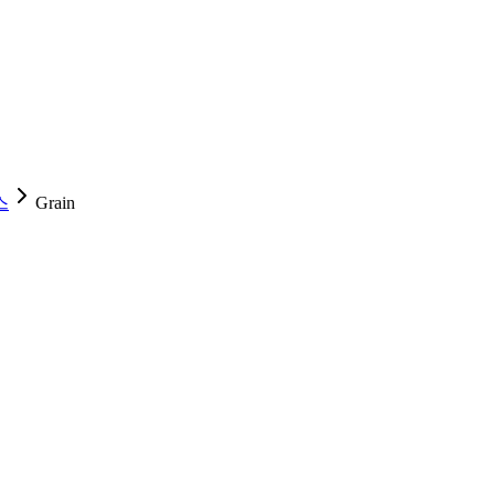
스
Grain