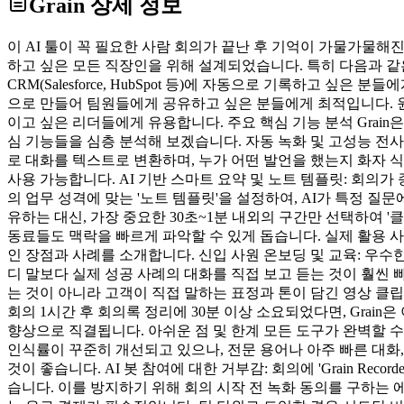
Grain
상세 정보
이 AI 툴이 꼭 필요한 사람 회의가 끝난 후 기억이 가물가물해
하고 싶은 모든 직장인을 위해 설계되었습니다. 특히 다음과 같
CRM(Salesforce, HubSpot 등)에 자동으로 기록하고
으로 만들어 팀원들에게 공유하고 싶은 분들에게 최적입니다. 원
이고 싶은 리더들에게 유용합니다. 주요 핵심 기능 분석 Grain
심 기능들을 심층 분석해 보겠습니다. 자동 녹화 및 고성능 전사(Transc
로 대화를 텍스트로 변환하며, 누가 어떤 발언을 했는지 화자 
사용 가능합니다. AI 기반 스마트 요약 및 노트 템플릿: 회의가 종
의 업무 성격에 맞는 '노트 템플릿'을 설정하여, AI가 특정 
유하는 대신, 가장 중요한 30초~1분 내외의 구간만 선택하여 '클립
동료들도 맥락을 빠르게 파악할 수 있게 돕습니다. 실제 활용 사례
인 장점과 사례를 소개합니다. 신입 사원 온보딩 및 교육: 우수
디 말보다 실제 성공 사례의 대화를 직접 보고 듣는 것이 훨씬 
는 것이 아니라 고객이 직접 말하는 표정과 톤이 담긴 영상 클
회의 1시간 후 회의록 정리에 30분 이상 소요되었다면, Grai
향상으로 직결됩니다. 아쉬운 점 및 한계 모든 도구가 완벽할 수는
인식률이 꾸준히 개선되고 있으나, 전문 용어나 아주 빠른 대화
것이 좋습니다. AI 봇 참여에 대한 거부감: 회의에 'Grain R
습니다. 이를 방지하기 위해 회의 시작 전 녹화 동의를 구하는 