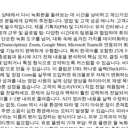
진 상태에서 다시 녹화본을 돌려보는 데 시간을 낭비하고 계신가요?
은 분들에게 강력히 추천합니다. 영업 및 고객 성공 매니저: 고
 싶은 분들에게 필수적입니다. 제품 기획자(PM) 및 디자이너: 유저 
격 근무 및 글로벌 팀: 다양한 시간대의 팀원들과 협업하며 회
은 단순한 녹화 도구를 넘어, 대화 속에 숨겨진 가치를 데이터화하는
ription): Zoom, Google Meet, Microsoft Teams
식별 기능까지 완벽하게 수행합니다. 특히 한국어를 포함한 25개
료됨과 동시에 AI가 전체 내용을 분석하여 핵심 요약, 결정 사항, 다
질문에 답하거나 특정 형식으로 요약하도록 커스텀할 수 있습니다. 비
'으로 만들 수 있습니다. 이 클립은 URL 하나로 슬랙(Slack)이나
 및 장점 Grain을 실무에 도입하면 워크플로우 자체가 변화하는 
한 성과를 내는 영업 사원의 실제 상담 영상을 하이라이트 재생 목
빠른 성장을 돕습니다. 고객의 목소리(VOC) 직접 전달: 제품팀에
립을 전달하세요. 문제의 심각성과 맥락이 훨씬 강력하게 전달되어
n은 이를 1~2분 내외로 줄여줍니다. AI가 정리한 내용을 살짝 수
 없듯, Grain 역시 사용 환경에 따라 몇 가지 아쉬운 점이 존
, 주변 소음이 심한 환경에서는 오타가 발생할 수 있습니다. 따
ecorder'라는 이름의 봇이 입장하는 방식이다 보니, 외부 고객과의
에티켓이 필요합니다. 유료 플랜의 가격 부담: 무료 플랜은 월 녹