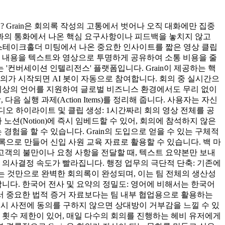
 Grain은 회의록 작성의 고통에서 벗어나 오직 대화에만 집중
객과의 통화에서 나온 핵심 요구사항이나 피드백을 놓치지 않고
인터뷰나 스테이크홀더 미팅에서 나온 중요한 인사이트를 짧은 영상 클립
의 내용을 텍스트와 영상으로 투명하게 공유하여 소통 비용을 줄
 '컨버세이션 인텔리전스' 플랫폼입니다. Grain이 제공하는 핵
와 연동되어 회의가 시작되면 AI 봇이 자동으로 참여합니다. 회의 중 실시간으
 이상의 언어를 지원하여 글로벌 비즈니스 환경에서도 무리 없이
음 실행 과제(Action Items)를 정리해 줍니다. 사용자는 자신
디오 하이라이트 및 클립 생성: 1시간짜리 회의 영상 전체를 공
 노션(Notion)에 즉시 임베드할 수 있어, 회의에 참석하지 않은
경험을 할 수 있습니다. Grain의 도입으로 얻을 수 있는 구체적
록으로 만들어 신입 사원 교육 자료로 활용할 수 있습니다. 백 마
 고객의 불만이나 요청 사항을 전달할 때, 텍스트 요약본만 보내
 의사결정 속도가 빨라집니다. 행정 업무의 극단적 단축: 기존에
정하는 것만으로 완벽한 회의록이 완성되며, 이는 팀 전체의 생산성
재합니다. 한국어 전사 및 요약의 정밀도: 영어에 비해서는 한국어
라서 중요한 법적 증거 자료보다는 팀 내부 협업용으로 활용하는
 미팅 시 사전에 동의를 구하지 않으면 상대방이 거부감을 느낄 수 있
화 횟수 제한이 있어, 매일 다수의 회의를 진행하는 헤비 유저에게