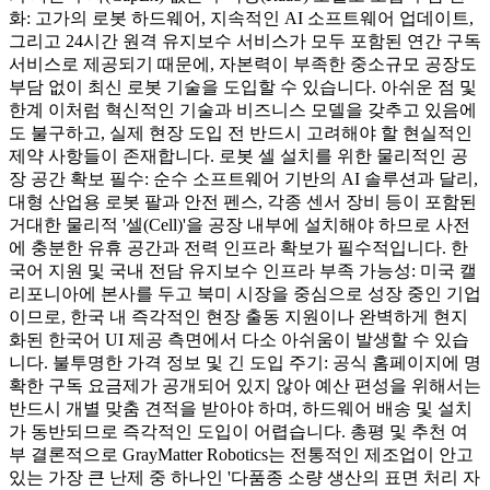
화: 고가의 로봇 하드웨어, 지속적인 AI 소프트웨어 업데이트,
그리고 24시간 원격 유지보수 서비스가 모두 포함된 연간 구독
서비스로 제공되기 때문에, 자본력이 부족한 중소규모 공장도
부담 없이 최신 로봇 기술을 도입할 수 있습니다. 아쉬운 점 및
한계 이처럼 혁신적인 기술과 비즈니스 모델을 갖추고 있음에
도 불구하고, 실제 현장 도입 전 반드시 고려해야 할 현실적인
제약 사항들이 존재합니다. 로봇 셀 설치를 위한 물리적인 공
장 공간 확보 필수: 순수 소프트웨어 기반의 AI 솔루션과 달리,
대형 산업용 로봇 팔과 안전 펜스, 각종 센서 장비 등이 포함된
거대한 물리적 '셀(Cell)'을 공장 내부에 설치해야 하므로 사전
에 충분한 유휴 공간과 전력 인프라 확보가 필수적입니다. 한
국어 지원 및 국내 전담 유지보수 인프라 부족 가능성: 미국 캘
리포니아에 본사를 두고 북미 시장을 중심으로 성장 중인 기업
이므로, 한국 내 즉각적인 현장 출동 지원이나 완벽하게 현지
화된 한국어 UI 제공 측면에서 다소 아쉬움이 발생할 수 있습
니다. 불투명한 가격 정보 및 긴 도입 주기: 공식 홈페이지에 명
확한 구독 요금제가 공개되어 있지 않아 예산 편성을 위해서는
반드시 개별 맞춤 견적을 받아야 하며, 하드웨어 배송 및 설치
가 동반되므로 즉각적인 도입이 어렵습니다. 총평 및 추천 여
부 결론적으로 GrayMatter Robotics는 전통적인 제조업이 안고
있는 가장 큰 난제 중 하나인 '다품종 소량 생산의 표면 처리 자