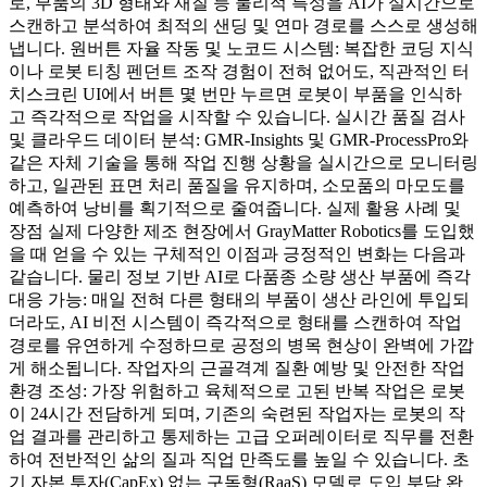
로, 부품의 3D 형태와 재질 등 물리적 특성을 AI가 실시간으로
스캔하고 분석하여 최적의 샌딩 및 연마 경로를 스스로 생성해
냅니다. 원버튼 자율 작동 및 노코드 시스템: 복잡한 코딩 지식
이나 로봇 티칭 펜던트 조작 경험이 전혀 없어도, 직관적인 터
치스크린 UI에서 버튼 몇 번만 누르면 로봇이 부품을 인식하
고 즉각적으로 작업을 시작할 수 있습니다. 실시간 품질 검사
및 클라우드 데이터 분석: GMR-Insights 및 GMR-ProcessPro와
같은 자체 기술을 통해 작업 진행 상황을 실시간으로 모니터링
하고, 일관된 표면 처리 품질을 유지하며, 소모품의 마모도를
예측하여 낭비를 획기적으로 줄여줍니다. 실제 활용 사례 및
장점 실제 다양한 제조 현장에서 GrayMatter Robotics를 도입했
을 때 얻을 수 있는 구체적인 이점과 긍정적인 변화는 다음과
같습니다. 물리 정보 기반 AI로 다품종 소량 생산 부품에 즉각
대응 가능: 매일 전혀 다른 형태의 부품이 생산 라인에 투입되
더라도, AI 비전 시스템이 즉각적으로 형태를 스캔하여 작업
경로를 유연하게 수정하므로 공정의 병목 현상이 완벽에 가깝
게 해소됩니다. 작업자의 근골격계 질환 예방 및 안전한 작업
환경 조성: 가장 위험하고 육체적으로 고된 반복 작업은 로봇
이 24시간 전담하게 되며, 기존의 숙련된 작업자는 로봇의 작
업 결과를 관리하고 통제하는 고급 오퍼레이터로 직무를 전환
하여 전반적인 삶의 질과 직업 만족도를 높일 수 있습니다. 초
기 자본 투자(CapEx) 없는 구독형(RaaS) 모델로 도입 부담 완