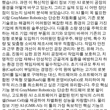
했습니다. 과연 이 혁신적인 물리 정보 기반 AI 로봇이 공장의
풍경을 어떻게 바꾸고 있는지, 그리고 실제 도입 시 어떤 장단
점이 있는지 상세히 분석해 보았습니다. 이 AI 툴이 꼭 필요한
사람 GrayMatter Robotics는 단순한 자동화를 넘어, 기존 로봇
기술로는 해결하기 어려웠던 복잡한 제조 환경의 고민을 가진
기업에 최적화된 솔루션입니다. 다품종 소량 생산을 주력으로
하는 제조 기업: 매번 부품의 크기와 모양이 바뀌어 기존의 고
정형 로봇을 도입하기 어려웠던 항공우주, 해양 선박, 특수 차
량 및 맞춤형 소비재 제조사에 매우 적합합니다. 작업자 안전
과 근무 환경 개선이 최우선인 공장 관리자: 분진, 유해 가스,
소음, 진동이 심한 표면 처리 공정에서 작업자를 보호하고, 치
명적인 산업 재해나 만성적인 근골격계 질환을 예방하고자 하
는 환경 안전 책임자에게 필수적입니다. 초기 대규모 투자 비
용(CapEx)이 부담되는 경영진: 수억 원에 달하는 고가의 로봇
장비를 일시불로 구매하는 대신, 하드웨어와 소프트웨어가 결
합된 구독형 모델(RaaS)을 통해 운영비(OpEx)로 처리하여 재
무적 리스크를 최소화하고 싶은 기업에 유리합니다. 주요 핵심
기능 분석 GrayMatter Robotics는 단순한 하드웨어 로봇 팔이
아닌, 고도화된 AI 소프트웨어가 결합된 턴키 방식의 스마트
셀(Smart Cell)을 제공하여 차별화된 성능을 자랑합니다. 물리
정보 기반 AI (GMR-AI): 이 툴의 가장 독보적인 핵심 기능으