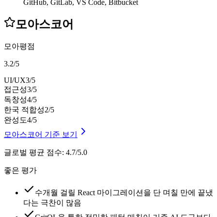
GitHub, GitLab, VS Code, Bitbucket
모아스코어
모아평점
3.2
/
5
UI/UX
3
/5
접근성
3
/5
독창성
4
/5
한국 적합성
2
/5
완성도
4
/5
모아스코어 기준 보기
글로벌 평균 점수
:
4.7/5.0
좋은 평가
수개월 걸릴 React 마이그레이션을 단 며칠 만에 끝냈
다는 극찬이 많음