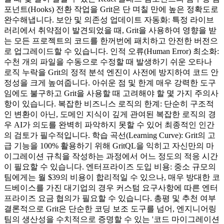
포넌트(Hooks) 전환 작업을 Grit은 단 며칠 만에 높은 정확도로
완수해냅니다. 보안 및 의존성 업데이트 자동화: 특정 라이브
러리에서 취약점이 발견되었을 때, Grit을 사용하여 영향을 받
는 모든 프로젝트의 코드를 한꺼번에 패치하고 안전한 버전으
로 업그레이드할 수 있습니다. 인적 오류(Human Error) 최소화:
수천 개의 파일을 수동으로 수정할 때 발생하기 쉬운 오타나
로직 누락을 Grit의 정적 분석 엔진이 사전에 방지하여 코드 안
정성을 크게 높여줍니다. 아쉬운 점 및 한계 매우 강력한 도구
임에도 불구하고 Grit을 사용할 때 고려해야 할 몇 가지 주의사
항이 있습니다. 복잡한 비즈니스 로직의 한계: 단순히 구조적
인 변환이 아닌, 도메인 지식이 깊게 관여된 복잡한 로직의 경
우 AI가 의도를 완벽히 파악하지 못할 수 있어 최종적인 인간
의 검토가 필수적입니다. 학습 곡선(Learning Curve): Grit의 고
급 기능을 100% 활용하기 위해 GritQL을 익히고 자신만의 마
이그레이션 규칙을 작성하는 과정에서 어느 정도의 적응 시간
이 필요할 수 있습니다. 엔터프라이즈 도입 비용: 중소 규모의
팀에게는 월 $39의 비용이 합리적일 수 있으나, 매우 방대한 코
드베이스를 가진 대기업의 경우 커스텀 요구사항에 따른 엔터
프라이즈 요금 협의가 필요할 수 있습니다. 총평 및 추천 여부
결론적으로 Grit은 단순한 코딩 보조 도구를 넘어, 엔지니어링
팀의 생산성을 수치적으로 증명할 수 있는 '코드 마이그레이션