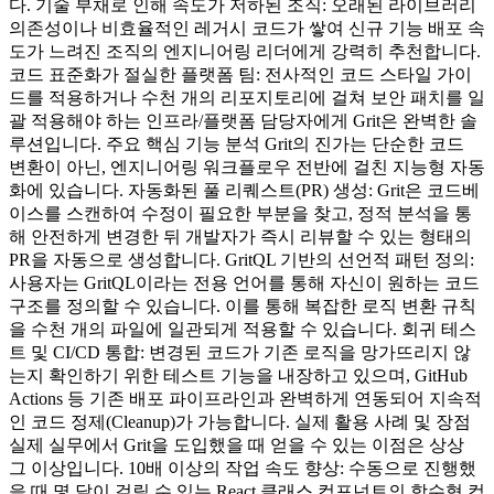
다. 기술 부채로 인해 속도가 저하된 조직: 오래된 라이브러리
의존성이나 비효율적인 레거시 코드가 쌓여 신규 기능 배포 속
도가 느려진 조직의 엔지니어링 리더에게 강력히 추천합니다.
코드 표준화가 절실한 플랫폼 팀: 전사적인 코드 스타일 가이
드를 적용하거나 수천 개의 리포지토리에 걸쳐 보안 패치를 일
괄 적용해야 하는 인프라/플랫폼 담당자에게 Grit은 완벽한 솔
루션입니다. 주요 핵심 기능 분석 Grit의 진가는 단순한 코드
변환이 아닌, 엔지니어링 워크플로우 전반에 걸친 지능형 자동
화에 있습니다. 자동화된 풀 리퀘스트(PR) 생성: Grit은 코드베
이스를 스캔하여 수정이 필요한 부분을 찾고, 정적 분석을 통
해 안전하게 변경한 뒤 개발자가 즉시 리뷰할 수 있는 형태의
PR을 자동으로 생성합니다. GritQL 기반의 선언적 패턴 정의:
사용자는 GritQL이라는 전용 언어를 통해 자신이 원하는 코드
구조를 정의할 수 있습니다. 이를 통해 복잡한 로직 변환 규칙
을 수천 개의 파일에 일관되게 적용할 수 있습니다. 회귀 테스
트 및 CI/CD 통합: 변경된 코드가 기존 로직을 망가뜨리지 않
는지 확인하기 위한 테스트 기능을 내장하고 있으며, GitHub
Actions 등 기존 배포 파이프라인과 완벽하게 연동되어 지속적
인 코드 정제(Cleanup)가 가능합니다. 실제 활용 사례 및 장점
실제 실무에서 Grit을 도입했을 때 얻을 수 있는 이점은 상상
그 이상입니다. 10배 이상의 작업 속도 향상: 수동으로 진행했
을 때 몇 달이 걸릴 수 있는 React 클래스 컴포넌트의 함수형 컴