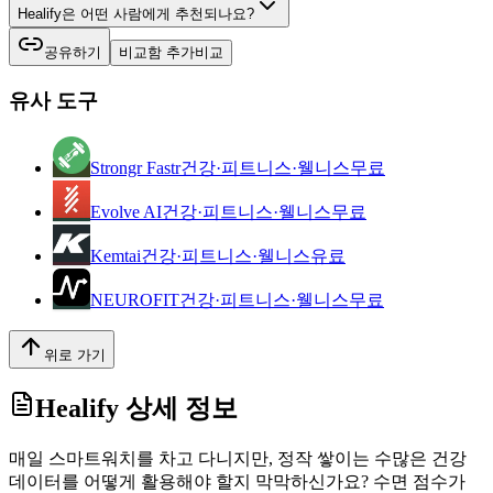
Healify은 어떤 사람에게 추천되나요?
공유하기
비교함 추가
비교
유사 도구
Strongr Fastr
건강·피트니스·웰니스
무료
Evolve AI
건강·피트니스·웰니스
무료
Kemtai
건강·피트니스·웰니스
유료
NEUROFIT
건강·피트니스·웰니스
무료
위로 가기
Healify
상세 정보
매일 스마트워치를 차고 다니지만, 정작 쌓이는 수많은 건강
데이터를 어떻게 활용해야 할지 막막하신가요? 수면 점수가