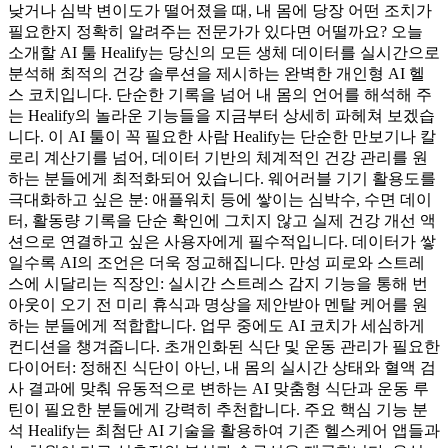
낮거나 심박 변이도가 떨어졌을 때, 내 몸에 당장 어떤 조치가
필요한지 정확히 알려주는 전문가가 있다면 어떨까요? 오늘
소개할 AI 툴 Healify는 당신의 모든 생체 데이터를 실시간으로
분석해 최적의 건강 솔루션을 제시하는 완벽한 개인형 AI 헬
스 코치입니다. 단순한 기록을 넘어 내 몸의 언어를 해석해 주
는 Healify의 놀라운 기능들을 지금부터 상세히 파헤쳐 보겠습
니다. 이 AI 툴이 꼭 필요한 사람 Healify는 단순한 만보기나 칼
로리 계산기를 넘어, 데이터 기반의 체계적인 건강 관리를 원
하는 분들에게 최적화되어 있습니다. 웨어러블 기기 활용도를
극대화하고 싶은 분: 애플워치 등에 쌓이는 심박수, 수면 데이
터, 활동량 기록을 단순 확인에 그치지 않고 실제 건강 개선 액
션으로 연결하고 싶은 사용자에게 필수적입니다. 데이터가 쌓
일수록 AI의 조언은 더욱 정교해집니다. 만성 피로와 스트레
스에 시달리는 직장인: 실시간 스트레스 감지 기능을 통해 번
아웃이 오기 전 미리 휴식과 명상을 제안받아 멘탈 케어를 원
하는 분들에게 적합합니다. 업무 중에도 AI 코치가 세심하게
컨디션을 챙겨줍니다. 초개인화된 식단 및 운동 관리가 필요한
다이어터: 정해진 식단이 아닌, 내 몸의 실시간 상태와 혈액 검
사 결과에 맞춰 유동적으로 변하는 AI 맞춤형 식단과 운동 루
틴이 필요한 분들에게 강력히 추천합니다. 주요 핵심 기능 분
석 Healify는 최첨단 AI 기술을 활용하여 기존 헬스케어 앱들과