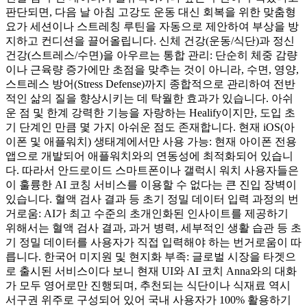
판단되면, 다음 날 아침 고강도 운동 대신 회복을 위한 맞춤형
요가 세션이나 스트레칭 루틴을 자동으로 제안하여 부상을 방
지하고 컨디션을 끌어올립니다. 신체 건강(운동/식단)과 정신
건강(스트레스/수면)을 아우르는 통합 관리: 단순히 체중 감량
이나 근육량 증가에만 초점을 맞추는 것이 아니라, 수면, 영양,
스트레스 방어(Stress Defense)까지 종합적으로 관리하여 전반
적인 삶의 질을 향상시키는 데 탁월한 효과가 있습니다. 아쉬
운 점 및 한계 강력한 기능을 자랑하는 Healify이지만, 도입 초
기 단계인 만큼 몇 가지 아쉬운 점도 존재합니다. 현재 iOS(아
이폰 및 애플워치) 생태계에서만 사용 가능: 현재 아이폰 전용
앱으로 개발되어 애플워치와의 연동성에 최적화되어 있습니
다. 따라서 안드로이드 스마트폰이나 갤럭시 워치 사용자들은
이 훌륭한 AI 코칭 서비스를 이용할 수 없다는 큰 진입 장벽이
있습니다. 혈액 검사 결과 등 초기 정밀 데이터 입력 과정의 번
거로움: AI가 최고 수준의 초개인화된 인사이트를 제공하기
위해서는 혈액 검사 결과, 과거 병력, 세부적인 생활 습관 등 초
기 정밀 데이터를 사용자가 직접 입력해야 하는 번거로움이 따
릅니다. 한국어 미지원 및 현지화 부족: 글로벌 시장을 타겟으
로 출시된 서비스이다 보니 현재 UI와 AI 코치 Anna와의 대화
가 모두 영어로만 진행되며, 추천되는 식단이나 식재료 역시
서구권 위주로 구성되어 있어 국내 사용자가 100% 활용하기