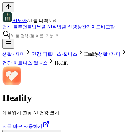
AI모아
AI 툴 디렉토리
전체 툴
추천툴
업무별 AI
직업별 AI
영상관
가이드
비교함
생활 / 재미
건강·피트니스·웰니스
Healify
생활 / 재미
건강·피트니스·웰니스
Healify
Healify
애플워치 연동 AI 건강 코치
지금 바로 사용하기