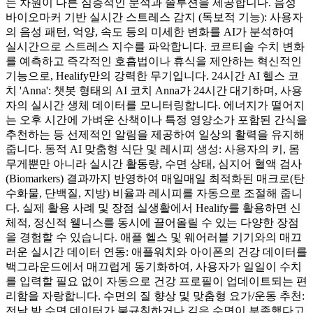
는 차원이 다른 심층적인 분석과 솔루션을 제공합니다. 음성
바이오마커 기반 실시간 스트레스 감지 (독보적 기능): 사용자
의 음성 패턴, 억양, 속도 등의 미세한 변화를 AI가 분석하여
실시간으로 스트레스 지수를 파악합니다. 코르티솔 수치 변화
를 예측하고 즉각적인 호흡법이나 휴식을 제안하는 혁신적인
기능으로, Healify만의 강력한 무기입니다. 24시간 AI 헬스 코
치 'Anna': 챗봇 형태의 AI 코치 Anna가 24시간 대기하며, 사용
자의 실시간 생체 데이터를 모니터링합니다. 에너지가 떨어지
는 오후 시간에 가벼운 산책이나 특정 영양소가 포함된 간식을
추천하는 등 선제적인 알림을 제공하여 일상의 활력을 유지해
줍니다. 동적 AI 맞춤형 식단 및 레시피 생성: 사용자의 키, 몸
무게뿐만 아니라 실시간 활동량, 수면 상태, 심지어 혈액 검사
(Biomarkers) 결과까지 반영하여 매일매일 최적화된 매크로(탄
수화물, 단백질, 지방) 비율과 레시피를 자동으로 조절해 줍니
다. 실제 활용 사례 및 장점 실생활에서 Healify를 활용하면 신
체적, 정신적 웰니스를 동시에 끌어올릴 수 있는 다양한 장점
을 경험할 수 있습니다. 애플 헬스 및 웨어러블 기기와의 매끄
러운 실시간 데이터 연동: 애플워치와 아이폰의 건강 데이터를
백그라운드에서 매끄럽게 동기화하여, 사용자가 일일이 수치
를 입력할 필요 없이 자동으로 건강 프로필이 업데이트되는 편
리함을 자랑합니다. 수면의 질 향상 및 맞춤형 요가/운동 추천:
전날 밤 수면 데이터가 불규칙하거나 깊은 수면이 부족했다고