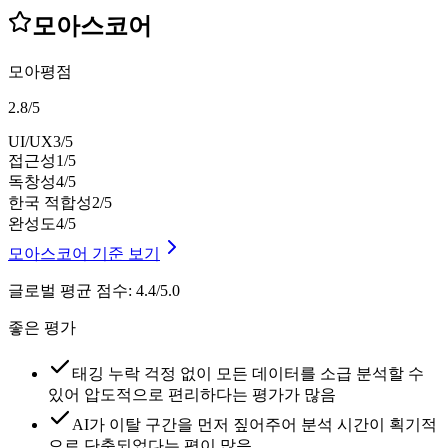
모아스코어
모아평점
2.8
/
5
UI/UX
3
/5
접근성
1
/5
독창성
4
/5
한국 적합성
2
/5
완성도
4
/5
모아스코어 기준 보기
글로벌 평균 점수
:
4.4/5.0
좋은 평가
태깅 누락 걱정 없이 모든 데이터를 소급 분석할 수
있어 압도적으로 편리하다는 평가가 많음
AI가 이탈 구간을 먼저 짚어주어 분석 시간이 획기적
으로 단축되었다는 평이 많음