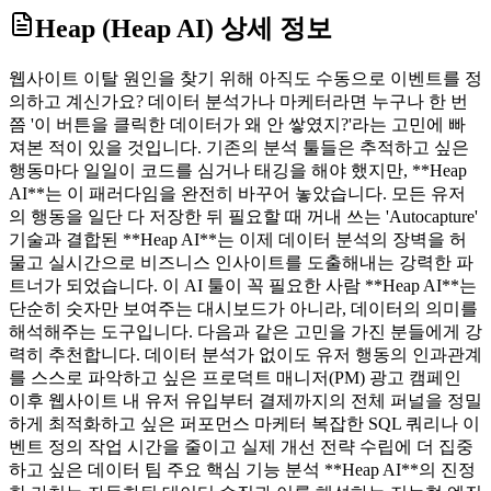
Heap (Heap AI)
상세 정보
웹사이트 이탈 원인을 찾기 위해 아직도 수동으로 이벤트를 정
의하고 계신가요? 데이터 분석가나 마케터라면 누구나 한 번
쯤 '이 버튼을 클릭한 데이터가 왜 안 쌓였지?'라는 고민에 빠
져본 적이 있을 것입니다. 기존의 분석 툴들은 추적하고 싶은
행동마다 일일이 코드를 심거나 태깅을 해야 했지만, **Heap
AI**는 이 패러다임을 완전히 바꾸어 놓았습니다. 모든 유저
의 행동을 일단 다 저장한 뒤 필요할 때 꺼내 쓰는 'Autocapture'
기술과 결합된 **Heap AI**는 이제 데이터 분석의 장벽을 허
물고 실시간으로 비즈니스 인사이트를 도출해내는 강력한 파
트너가 되었습니다. 이 AI 툴이 꼭 필요한 사람 **Heap AI**는
단순히 숫자만 보여주는 대시보드가 아니라, 데이터의 의미를
해석해주는 도구입니다. 다음과 같은 고민을 가진 분들에게 강
력히 추천합니다. 데이터 분석가 없이도 유저 행동의 인과관계
를 스스로 파악하고 싶은 프로덕트 매니저(PM) 광고 캠페인
이후 웹사이트 내 유저 유입부터 결제까지의 전체 퍼널을 정밀
하게 최적화하고 싶은 퍼포먼스 마케터 복잡한 SQL 쿼리나 이
벤트 정의 작업 시간을 줄이고 실제 개선 전략 수립에 더 집중
하고 싶은 데이터 팀 주요 핵심 기능 분석 **Heap AI**의 진정