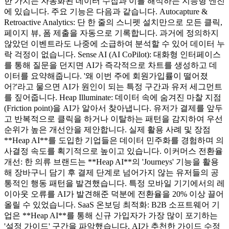
한 가치는 자동화된 데이터 수집과 이를 해석하는 지능형 엔진
에 있습니다. 주요 기능은 다음과 같습니다. Autocapture &
Retroactive Analytics: 단 한 줄의 스니펫 설치만으로 모든 클릭,
페이지 뷰, 폼 제출을 자동으로 기록합니다. 과거에 정의하지
않았던 이벤트라도 나중에 소급하여 분석할 수 있어 데이터 누
락 걱정이 없습니다. Sense AI (AI CoPilot): 대화형 인터페이스
를 통해 질문을 던지면 AI가 즉각적으로 차트를 생성하고 데
이터를 요약해줍니다. '왜 이번 주에 회원가입률이 떨어졌
어?'라고 물으면 AI가 원인이 되는 특정 구간과 유저 세그먼트
를 짚어줍니다. Heap Illuminate: 데이터 속에 숨겨진 마찰 지점
(Friction point)을 AI가 알아서 찾아냅니다. 유저가 결제를 앞두
고 반복적으로 클릭을 하거나 이탈하는 패턴을 감지하여 우선
순위가 높은 개선안을 제안합니다. 실제 활용 사례 및 장점
**Heap AI**를 도입한 기업들은 데이터 민주화를 경험하며 의
사결정 속도를 획기적으로 높이고 있습니다. 이커머스 전환율
개선: 한 의류 브랜드는 **Heap AI**의 'Journeys' 기능을 활용
해 장바구니 담기 후 결제 단계로 넘어가지 않는 유저들의 공
통적인 행동 패턴을 발견했습니다. 특정 모바일 기기에서의 레
이아웃 오류를 AI가 발견해준 덕분에 전환율을 20% 이상 끌어
올릴 수 있었습니다. SaaS 온보딩 최적화: B2B 소프트웨어 기
업은 **Heap AI**를 통해 신규 가입자가 가장 많이 포기하는
'설정 가이드' 구간을 파악했습니다. AI가 추천한 가이드 수정