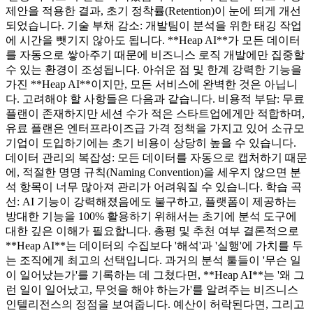
제안을 적용한 결과, 초기 정착률(Retention)이 눈에 띄게 개선
되었습니다. 기술 부채 감소: 개발팀이 분석을 위한 태깅 작업
에 시간을 뺏기지 않아도 됩니다. **Heap AI**가 모든 데이터
를 자동으로 쌓아주기 때문에 비즈니스 로직 개발에만 집중할
수 있는 환경이 조성됩니다. 아쉬운 점 및 한계 강력한 기능을
가진 **Heap AI**이지만, 모든 서비스에 완벽한 것은 아닙니
다. 고려해야 할 사항들은 다음과 같습니다. 비용적 부담: 무료
플랜이 존재하지만 세션 수가 적은 스타트업에게만 적합하며,
유료 플랜은 엔터프라이즈급 가격 정책을 가지고 있어 소규모
기업이 도입하기에는 초기 비용이 상당히 높을 수 있습니다.
데이터 관리의 복잡성: 모든 데이터를 자동으로 캡처하기 때문
에, 적절한 명명 규칙(Naming Convention)을 세우지 않으면 분
석 항목이 너무 많아져 관리가 어려워질 수 있습니다. 학습 곡
선: AI 기능이 강력해졌음에도 불구하고, 플랫폼이 제공하는
방대한 기능을 100% 활용하기 위해서는 초기에 분석 도구에
대한 깊은 이해가 필요합니다. 총평 및 추천 여부 결론적으로
**Heap AI**는 데이터의 수집보다 '해석'과 '실행'에 가치를 두
는 조직에게 최고의 선택입니다. 과거의 분석 툴들이 '무슨 일
이 일어났는가'를 기록하는 데 그쳤다면, **Heap AI**는 '왜 그
런 일이 일어났고, 무엇을 해야 하는가'를 알려주는 비즈니스
인텔리전스의 정점을 보여줍니다. 예산이 허락된다면, 그리고