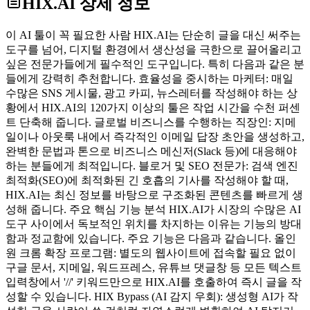
HIX.AI
상세 정보
이 AI 툴이 꼭 필요한 사람 HIX.AI는 단순히 글을 대신 써주는
도구를 넘어, 디지털 환경에서 생산성을 극한으로 끌어올리고
싶은 전문가들에게 필수적인 도구입니다. 특히 다음과 같은 분
들에게 강력히 추천합니다. 효율성을 중시하는 마케터: 매일
수많은 SNS 게시물, 광고 카피, 뉴스레터를 작성해야 하는 상
황에서 HIX.AI의 120가지 이상의 툴은 작업 시간을 수천 퍼센
트 단축해 줍니다. 글로벌 비즈니스를 수행하는 직장인: 지메
일이나 아웃룩 내에서 즉각적인 이메일 답장 초안을 생성하고,
완벽한 문법과 톤으로 비즈니스 메신저(Slack 등)에 대응해야
하는 분들에게 최적입니다. 블로거 및 SEO 전문가: 검색 엔진
최적화(SEO)에 최적화된 긴 호흡의 기사를 작성해야 할 때,
HIX.AI는 최신 정보를 바탕으로 구조화된 콘텐츠를 빠르게 생
성해 줍니다. 주요 핵심 기능 분석 HIX.AI가 시장의 수많은 AI
도구 사이에서 독보적인 위치를 차지하는 이유는 기능의 방대
함과 정교함에 있습니다. 주요 기능은 다음과 같습니다. 올인
원 크롬 확장 프로그램: 별도의 웹사이트에 접속할 필요 없이
구글 문서, 지메일, 워드프레스, 유튜브 댓글창 등 모든 텍스트
입력창에서 '//' 키워드만으로 HIX.AI를 호출하여 즉시 글을 작
성할 수 있습니다. HIX Bypass (AI 감지 우회): 생성형 AI가 작