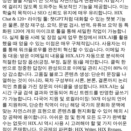
성한 글을 사람이 쓴 것처럼 자연스럽게 변환하여 AI 탐지기
에 걸리지 않도록 도와주는 독보적인 기능을 제공합니다. 이는
학술적 목적이나 SEO 신뢰도 유지에 매우 유리합니다. HIX
Chat & 120+ 라이팅 툴: 챗GPT처럼 대화할 수 있는 챗봇 기능
은 물론, 문장 재구성, 요약, 문법 검사, 번역, 유튜브 요약 등 특
화된 120여 개의 마이크로 툴을 통해 세밀한 작업이 가능합니
다. 실제 활용 사례 및 장점 실제 업무 현장에서 HIX.AI를 활용
했을 때 얻을 수 있는 이점은 매우 구체적입니다. 사용자는 이
를 통해 워크플로우를 완전히 혁신할 수 있습니다. 이메일 자
동 대응: 받은 이메일의 내용을 HIX.AI가 자동으로 분석하여
적절한 답장 옵션(긍정, 부정, 질문 등)을 제안합니다. 클릭 한
번으로 정중한 답장이 완성되므로 이메일 관리 시간이 80% 이
상 감소합니다. 고품질 블로그 콘텐츠 생성: 단순히 문장을 나
열하는 것이 아니라, 목차 구성부터 서론, 본론, 결론까지 논리
적인 흐름을 가진 장문의 아티클을 생성합니다. HIX.AI는 실
시간 구글 검색 결과와 연동되어 최신 트렌드를 반영한 글쓰기
가 가능합니다. 다국어 지원 및 로컬라이징: 50개 이상의 언어
를 지원하며, 단순한 직역이 아닌 해당 국가의 문화와 문맥에
맞는 자연스러운 표현으로 콘텐츠를 현지화할 수 있어 해외 시
장 공략에 용이합니다. 아쉬운 점 및 한계 모든 도구가 완벽할
수는 없듯이 HIX.AI 역시 사용 시 고려해야 할 몇 가지 아쉬운
점이 존재합니다. 요금제의 파편화: HIX Writer, HIX Bypass,