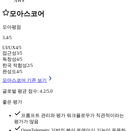
AWS
모아스코어
모아평점
3.4
/
5
UI/UX
4
/5
접근성
3
/5
독창성
4
/5
한국 적합성
2
/5
완성도
4
/5
모아스코어 기준 보기
글로벌 평균 점수
:
4.2/5.0
좋은 평가
프롬프트 관리와 평가 워크플로우가 직관적이라는
평가가 많음
OpenTelemetry 기반의 분산 트레이싱 기능이 유용하