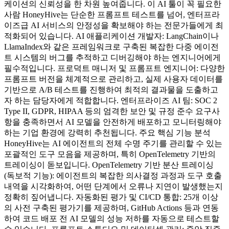
케이션의 신뢰성을 한 차원 높여줍니다. 이 AI 툴이 꼭 필요한
사람 HoneyHive는 단순한 프롬프트 테스트를 넘어, 엔터프라
이즈급 AI 서비스의 안정성을 확보해야 하는 전문가들에게 최
적화되어 있습니다. AI 애플리케이션 개발자: LangChain이나
LlamaIndex와 같은 프레임워크로 구축된 복잡한 다중 에이전
트 시스템의 버그를 추적하고 디버깅해야 하는 엔지니어에게
필수적입니다. 프로덕트 매니저 및 프롬프트 엔지니어: 다양한
프롬프트 버전을 체계적으로 관리하고, 실제 사용자 데이터를
기반으로 A/B 테스트를 진행하여 최적의 결과물을 도출하고
자 하는 담당자에게 적합합니다. 엔터프라이즈 AI 팀: SOC 2
Type II, GDPR, HIPAA 등의 엄격한 보안 및 규정 준수 요구사
항을 충족하면서 AI 모델을 안전하게 배포하고 모니터링해야
하는 기업 환경에 강력히 추천됩니다. 주요 핵심 기능 분석
HoneyHive는 AI 에이전트의 전체 수명 주기를 관리할 수 있는
포괄적인 도구 모음을 제공하며, 특히 OpenTelemetry 기반의
트레이싱이 돋보입니다. OpenTelemetry 기반 분산 트레이싱
(독보적 기능): 에이전트의 복잡한 의사결정 과정과 도구 호출
내역을 시각화하여, 어떤 단계에서 오류나 지연이 발생했는지
정확히 짚어냅니다. 자동화된 평가 및 CI/CD 통합: 25개 이상
의 사전 구축된 평가기를 제공하며, GitHub Actions 등과 연동
하여 코드 배포 전 AI 모델의 성능 저하를 자동으로 테스트할