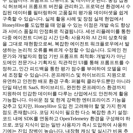
수 있습니다. 프롬프트 스튜디오 및 데이터셋 관리: 중앙 집중
식 허브에서 프롬프트 버전을 관리하고, 프로덕션 환경에서 수
집된 데이터를 필터링하여 고품질의 평가용 데이터셋을 쉽게
구축할 수 있습니다. 실제 활용 사례 및 장점 실제 현업에서
HoneyHive를 도입했을 때 얻을 수 있는 이점은 개발 속도 향상
과 서비스 품질의 안정화로 직결됩니다. 세션 리플레이를 통한
다중 에이전트 디버깅 시간 단축: 사용자와 AI 간의 상호작용
을 그대로 재현함으로써, 복잡한 에이전트 워크플로우에서 발
생하는 논리적 오류를 빠르게 수정할 수 있습니다. 도메인 전
문가와 개발자의 협업 기반 프롬프트 최적화: 개발자가 아닌
도메인 전문가나 기획자도 직관적인 UI를 통해 프롬프트를 수
정하고, 인간 피드백을 통한 평가 점수를 부여하여 모델을 미
세 조정할 수 있습니다. 온프레미스 및 하이브리드 지원으로
유연하고 안전한 배포 환경 구축: 퍼블릭 클라우드뿐만 아니라
단일 테넌트 SaaS, 하이브리드, 완전한 온프레미스 환경까지
지원하여 민감한 데이터를 다루는 산업에서도 안전하게 활용
가능합니다. 아쉬운 점 및 한계 강력한 엔터프라이즈 기능을
갖추고 있지만, HoneyHive 도입 전 고려해야 할 몇 가지 한계
점도 존재합니다. 코딩 지식이 필요한 다소 복잡한 초기 설정:
코드 내에 SDK를 연동하고 OpenTelemetry 환경을 구성해야 하
므로, 코딩 지식이 없는 일반 사용자가 즉시 도입하여 사용하
기에는 진입 장벽이 높습니다. 내장형 캐싱 및 실시간 비용 추