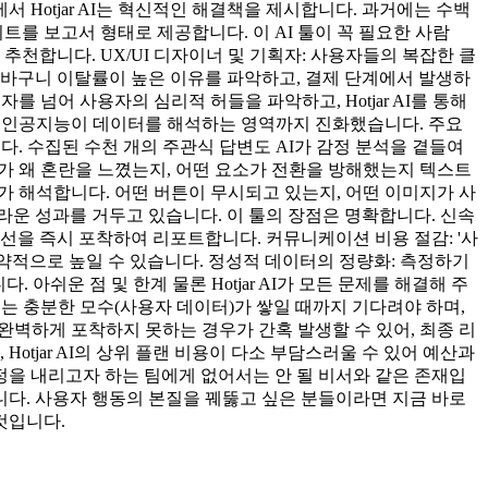
 Hotjar AI는 혁신적인 해결책을 제시합니다. 과거에는 수백
이트를 보고서 형태로 제공합니다. 이 AI 툴이 꼭 필요한 사람
추천합니다. UX/UI 디자이너 및 기획자: 사용자들의 복잡한 클
장바구니 이탈률이 높은 이유를 파악하고, 결제 단계에서 발생하
자를 넘어 사용자의 심리적 허들을 파악하고, Hotjar AI를 통해
넘어, 인공지능이 데이터를 해석하는 영역까지 진화했습니다. 주요
니다. 수집된 수천 개의 주관식 답변도 AI가 감정 분석을 곁들여
자가 왜 혼란을 느꼈는지, 어떤 요소가 전환을 방해했는지 텍스트
I가 해석합니다. 어떤 버튼이 무시되고 있는지, 어떤 이미지가 사
놀라운 성과를 거두고 있습니다. 이 툴의 장점은 명확합니다. 신속
 혼선을 즉시 포착하여 리포트합니다. 커뮤니케이션 비용 절감: '사
 비약적으로 높일 수 있습니다. 정성적 데이터의 정량화: 측정하기
니다. 아쉬운 점 및 한계 물론 Hotjar AI가 모든 문제를 해결해 주
서는 충분한 모수(사용자 데이터)가 쌓일 때까지 기다려야 하며,
 완벽하게 포착하지 못하는 경우가 간혹 발생할 수 있어, 최종 리
otjar AI의 상위 플랜 비용이 다소 부담스러울 수 있어 예산과
결정을 내리고자 하는 팀에게 없어서는 안 될 비서와 같은 존재입
아갔습니다. 사용자 행동의 본질을 꿰뚫고 싶은 분들이라면 지금 바로
것입니다.