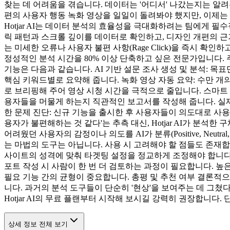
찾는 데 어려움을 겪습니다. 데이터는 '어디서' 나갔는지는 알려주
편의 사용자 행동 녹화 영상을 일일이 돌려봐야 했지만, 이제는 Ho
Hotjar AI는 데이터 분석의 효율성을 극대화하려는 팀에게 필
릭 패턴과 스크롤 깊이를 데이터로 확인하고, 디자인 개편의 근
는 미세한 오류나 사용자 불편 사항(Rage Click)을 즉시 확인
정성적인 분석 시간을 80% 이상 단축하고 싶은 전문가입니다. 주
기능은 다음과 같습니다. AI 기반 설문 조사 생성 및 분석: 목표
핵심 키워드별로 요약해 줍니다. 녹화 영상 자동 요약: 수만 개
로 브리핑해 주어 영상 시청 시간을 극적으로 줄입니다. 스마트 
용자들을 머물게 하는지 직관적인 보고서를 작성해 줍니다. 실제 활
한 문제 진단: 신규 기능을 출시한 후 사용자들이 의도대로 사용하
용자가 불편해하는 것 같다'는 추측 대신, Hotjar AI가 분
어려웠던 사용자의 감정이나 의도를 AI가 분류(Positive, Neutr
는 마법의 도구는 아닙니다. 사용 시 고려해야 할 점들도 존재합
사이트의 성격에 맞춰 타겟팅 설정을 정교하게 조정해야 합니다. 
포트 작성 시 사람이 한 번 더 검토하는 과정이 필요합니다. 높은 
필요 기능 간의 균형이 중요합니다. 총평 및 추천 여부 결론적으
니다. 과거의 분석 도구들이 단순히 '현상'을 보여주는 데 그쳤다면
Hotjar AI의 무료 플랜부터 시작해 보시길 강력히 권장합니다
상세 정보 전체 보기