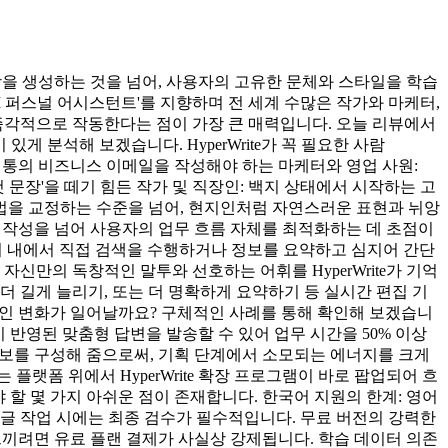
 문장을 생성하는 것을 넘어, 사용자의 고유한 문체와 스타일을 학습
AI 퍼스널 어시스턴트'를 지향하며 전 세계 수많은 작가와 마케터,
즉각적으로 작동한다는 점이 가장 큰 매력입니다. 오늘 리뷰에서
있게 분석해 보겠습니다. HyperWrite가 꼭 필요한 사람
수십 통의 비즈니스 이메일을 작성해야 하는 마케터와 영업 사원:
첫 문장'을 떼기 힘든 작가 및 직장인: 백지 상태에서 시작하는 고
문법을 교정하는 수준을 넘어, 현지인처럼 자연스러운 표현과 뉘앙
장 작성을 넘어 사용자의 업무 흐름 자체를 최적화하는 데 초점이
리면 브라우저 내에서 직접 검색을 수행하거나 정보를 요약하고 심지어 간단
켜 자신만의 독창적인 말투와 선호하는 어휘를 HyperWrite가 기억
나, 더 길게 늘리기, 또는 더 명확하게 요약하기 등 실시간 편집 기
긍정적인 변화가 일어날까요? 구체적인 사례를 통해 확인해 보겠습니
황이 반영된 맞춤형 답변을 발송할 수 있어 업무 시간을 50% 이상
심 정보를 구성해 줌으로써, 기획 단계에서 소모되는 에너지를 크게
플랫폼 위에서 HyperWrite 확장 프로그램이 바로 팝업되어 흐
해야 할 몇 가지 아쉬운 점이 존재합니다. 한국어 지원의 한계: 영어
글 작업 시에는 최종 검수가 필수적입니다. 무료 버전의 강력한
로 느끼려면 유료 플랜 결제가 사실상 강제됩니다. 학습 데이터 의존