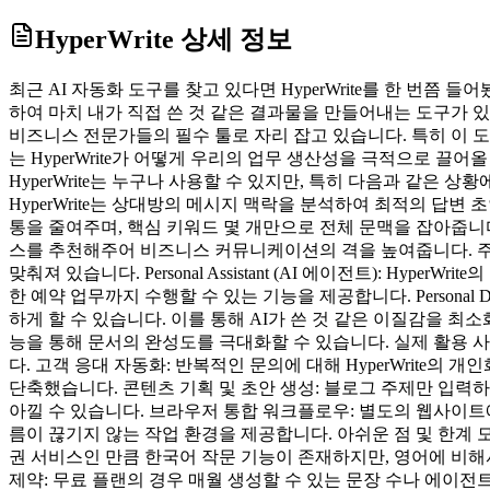
HyperWrite
상세 정보
최근 AI 자동화 도구를 찾고 있다면 HyperWrite를 한 번
하여 마치 내가 직접 쓴 것 같은 결과물을 만들어내는 도구가 있다
비즈니스 전문가들의 필수 툴로 자리 잡고 있습니다. 특히 이 
는 HyperWrite가 어떻게 우리의 업무 생산성을 극적으로 끌어올
HyperWrite는 누구나 사용할 수 있지만, 특히 다음과 같은
HyperWrite는 상대방의 메시지 맥락을 분석하여 최적의 답변
통을 줄여주며, 핵심 키워드 몇 개만으로 전체 문맥을 잡아줍니
스를 추천해주어 비즈니스 커뮤니케이션의 격을 높여줍니다. 주요 
맞춰져 있습니다. Personal Assistant (AI 에이전트):
한 예약 업무까지 수행할 수 있는 기능을 제공합니다. Personal
하게 할 수 있습니다. 이를 통해 AI가 쓴 것 같은 이질감을 최소화
능을 통해 문서의 완성도를 극대화할 수 있습니다. 실제 활용 사
다. 고객 응대 자동화: 반복적인 문의에 대해 HyperWrite의
단축했습니다. 콘텐츠 기획 및 초안 생성: 블로그 주제만 입력하면
아낄 수 있습니다. 브라우저 통합 워크플로우: 별도의 웹사이트에 
름이 끊기지 않는 작업 환경을 제공합니다. 아쉬운 점 및 한계 모든
권 서비스인 만큼 한국어 작문 기능이 존재하지만, 영어에 비해
제약: 무료 플랜의 경우 매월 생성할 수 있는 문장 수나 에이전트