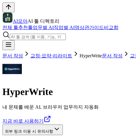
AI모아
AI 툴 디렉토리
전체 툴
추천툴
업무별 AI
직업별 AI
영상관
가이드
비교함
문서 작성
교정·요약·리라이트
HyperWrite
문서 작성
교
HyperWrite
내 문체를 배운 AI, 브라우저 업무까지 자동화
지금 바로 사용하기
외부 링크 이용 시 유의사항