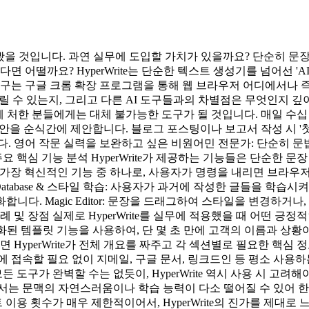
쯤 들어봤을 것입니다. 과연 실무에 도입할 가치가 있을까요? 단순히
면 어떨까요? HyperWrite는 단순한 텍스트 생성기를 넘어선 '
도구는 구글 크롬 확장 프로그램을 통해 웹 브라우저 어디에서나 
릴 수 있는지, 그리고 다른 AI 도구들과의 차별점은 무엇인지 깊이 
 상황에 처한 분들에게는 대체 불가능한 도구가 될 것입니다. 매일 
 초안을 순식간에 제안합니다. 블로그 포스팅이나 보고서 작성 시 '
다. 영어 작문 실력을 보완하고 싶은 비원어민 전문가: 단순히 
핵심 기능 분석 HyperWrite가 제공하는 기능들은 단순한 문
 HyperWrite의 가장 혁신적인 기능 중 하나로, 사용자가 명령을 내
 Database & 스타일 학습: 사용자가 과거에 작성한 글들을 학습시
합니다. Magic Editor: 문장을 드래그하여 스타일을 변경하거
례 및 장점 실제로 HyperWrite를 실무에 적용했을 때 어떤 
 개인화된 템플릿 기능을 사용하여, 단 몇 초 만에 고객의 이름과 상
 HyperWrite가 전체 개요를 짜주고 각 섹션별로 필요한 핵
접속할 필요 없이 지메일, 구글 문서, 링크드인 등 평소 사용하는 
 도구가 완벽할 수는 없듯이, HyperWrite 역시 사용 시 고려
서는 문맥의 자연스러움이나 학습 능력이 다소 떨어질 수 있어 한
 이용 횟수가 매우 제한적이어서, HyperWrite의 진가를 제대