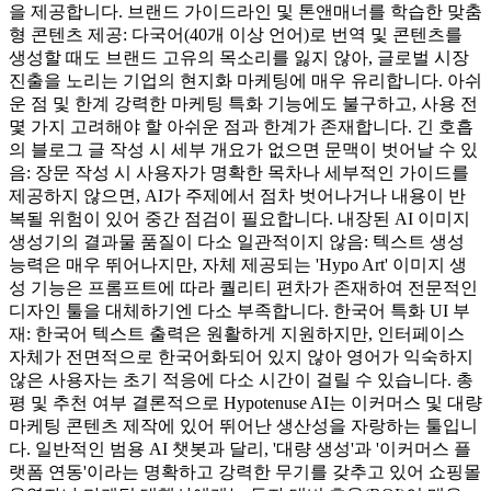
을 제공합니다. 브랜드 가이드라인 및 톤앤매너를 학습한 맞춤
형 콘텐츠 제공: 다국어(40개 이상 언어)로 번역 및 콘텐츠를
생성할 때도 브랜드 고유의 목소리를 잃지 않아, 글로벌 시장
진출을 노리는 기업의 현지화 마케팅에 매우 유리합니다. 아쉬
운 점 및 한계 강력한 마케팅 특화 기능에도 불구하고, 사용 전
몇 가지 고려해야 할 아쉬운 점과 한계가 존재합니다. 긴 호흡
의 블로그 글 작성 시 세부 개요가 없으면 문맥이 벗어날 수 있
음: 장문 작성 시 사용자가 명확한 목차나 세부적인 가이드를
제공하지 않으면, AI가 주제에서 점차 벗어나거나 내용이 반
복될 위험이 있어 중간 점검이 필요합니다. 내장된 AI 이미지
생성기의 결과물 품질이 다소 일관적이지 않음: 텍스트 생성
능력은 매우 뛰어나지만, 자체 제공되는 'Hypo Art' 이미지 생
성 기능은 프롬프트에 따라 퀄리티 편차가 존재하여 전문적인
디자인 툴을 대체하기엔 다소 부족합니다. 한국어 특화 UI 부
재: 한국어 텍스트 출력은 원활하게 지원하지만, 인터페이스
자체가 전면적으로 한국어화되어 있지 않아 영어가 익숙하지
않은 사용자는 초기 적응에 다소 시간이 걸릴 수 있습니다. 총
평 및 추천 여부 결론적으로 Hypotenuse AI는 이커머스 및 대량
마케팅 콘텐츠 제작에 있어 뛰어난 생산성을 자랑하는 툴입니
다. 일반적인 범용 AI 챗봇과 달리, '대량 생성'과 '이커머스 플
랫폼 연동'이라는 명확하고 강력한 무기를 갖추고 있어 쇼핑몰