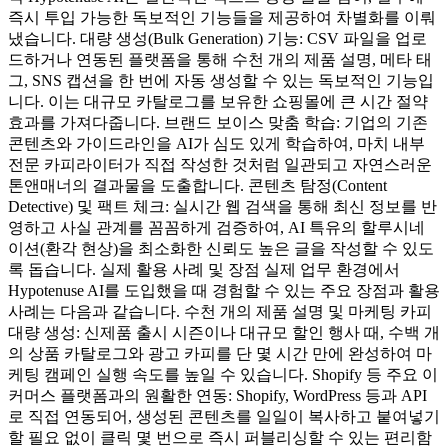
즉시 투입 가능한 독보적인 기능들을 제공하여 차별화를 이뤄
냈습니다. 대량 생성(Bulk Generation) 기능: CSV 파일을 업로
드하거나 연동된 플랫폼을 통해 수천 개의 제품 설명, 메타 태
그, SNS 캡션을 한 번에 자동 생성할 수 있는 독보적인 기능입
니다. 이는 대규모 카탈로그를 보유한 쇼핑몰에 큰 시간 절약
효과를 가져다줍니다. 브랜드 보이스 맞춤 학습: 기업의 기존
콘텐츠와 가이드라인을 AI가 심도 있게 학습하여, 마치 내부
전문 카피라이터가 직접 작성한 것처럼 일관되고 자연스러운
톤앤매너의 결과물을 도출합니다. 콘텐츠 탐정(Content
Detective) 및 팩트 체크: 실시간 웹 검색을 통해 최신 정보를 반
영하고 사실 관계를 꼼꼼하게 검증하여, AI 특유의 할루시네
이션(환각 현상)을 최소화한 신뢰도 높은 글을 작성할 수 있도
록 돕습니다. 실제 활용 사례 및 장점 실제 업무 환경에서
Hypotenuse AI를 도입했을 때 경험할 수 있는 주요 장점과 활용
사례는 다음과 같습니다. 수천 개의 제품 설명 및 마케팅 카피
대량 생성: 신제품 출시 시즌이나 대규모 할인 행사 때, 수백 개
의 상품 카탈로그와 광고 카피를 단 몇 시간 만에 완성하여 마
케팅 캠페인 실행 속도를 높일 수 있습니다. Shopify 등 주요 이
커머스 플랫폼과의 원활한 연동: Shopify, WordPress 등과 API
로 직접 연동되어, 생성된 콘텐츠를 일일이 복사하고 붙여넣기
할 필요 없이 클릭 몇 번으로 즉시 퍼블리싱할 수 있는 편리함