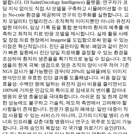
별합니다. OI Suite(Oncology Intelligence) 플랫폼: 연구자가 코
딩 지식 없이도 직접 AI 모델을 구축하고 시뮬레이션할 수 있
는 No-code 환경을 제공하여 연구의 민주화를 실현합니다. 교
차 모달리티 인텔리전스: 조직학적 이미지뿐만 아니라 유전자
발현 데이터, 임상 기록 등을 통합 분석하여 환자의 예후를 예
측하고 최적의 치료 반응 모델을 제시합니다. 실제 활용 사례
및 장점 의료 현장에서 Imagene을 도입함으로써 얻을 수 있는
이점은 혁신적입니다. 진단 골든타임 확보: 폐암과 같이 전이
가 빠른 질환에서 진단 당일 치료제를 결정할 수 있는 환경을
조성하여 환자의 생존율을 획기적으로 높일 수 있습니다. 조직
샘플의 한계 극복: 생검으로 얻은 조직의 양이 너무 적어 기존
NGS 검사가 불가능했던 경우(약 20%의 실패율)에도 이미지
분석만으로 유효한 진단 결과를 도출해냅니다. 비용 절감 및
효율성: 수백만 원에 달하는 유전자 검사 비용을 줄이면서도
100%에 가까운 민감도와 특이도로 암세포의 변이를 잡아내
병원의 운영 효율성을 극대화합니다. 아쉬운 점 및 한계 강력
한 성능에도 불구하고 기술적, 제도적 측면에서 고려해야 할
사항들이 존재합니다. 전문가 중심의 폐쇄성: 일반 대중이 직
접 사용할 수 있는 서비스가 아니며, 고가의 디지털 병리 스캐
너와 인프라를 갖춘 대형 병원이나 연구소 위주로 도입이 가능
합니다. 규제 승인의 복잡성: 각 국가별 의료기기 승인(FDA,