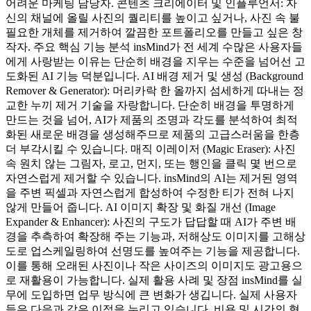
어려운 마케팅 담당자. 콘텐츠 크리에이터 및 인플루언서: 자
신의 채널에 올릴 사진의 퀄리티를 높이고 싶거나, 사진 속 불
필요한 개체를 제거하여 깔끔한 포트폴리오를 만들고 싶은 창
작자. 주요 핵심 기능 분석 insMind가 전 세계 수많은 사용자들
에게 사랑받는 이유는 단순히 배경을 지우는 수준을 넘어선 고
도화된 AI 기능 덕분입니다. AI 배경 제거 및 생성 (Background
Remover & Generator): 머리카락 한 올까지 섬세하게 따내는 정
교한 누끼 제거 기술을 자랑합니다. 단순히 배경을 투명하게
만드는 것을 넘어, AI가 제품의 조명과 각도를 분석하여 최적
화된 새로운 배경을 생성해주므로 제품의 고급스러움을 한층
더 부각시킬 수 있습니다. 매직 이레이저 (Magic Eraser): 사진
속 원치 않는 그림자, 로고, 먼지, 또는 행인을 클릭 몇 번으로
자연스럽게 제거할 수 있습니다. insMind의 AI는 제거된 영역
을 주변 픽셀과 자연스럽게 합성하여 수정한 티가 전혀 나지
않게 만들어 줍니다. AI 이미지 확장 및 화질 개선 (Image
Expander & Enhancer): 사진의 구도가 답답할 때 AI가 주변 배
경을 추측하여 확장해 주는 기능과, 저해상도 이미지를 고해상
도로 업스케일링하여 선명도를 높여주는 기능을 제공합니다.
이를 통해 오래된 사진이나 작은 사이즈의 이미지도 광고용으
로 재활용이 가능합니다. 실제 활용 사례 및 장점 insMind를 실
무에 도입하면 업무 방식에 큰 변화가 생깁니다. 실제 사용자
들은 다음과 같은 이점을 누리고 있습니다. 비용 및 시간의 혁