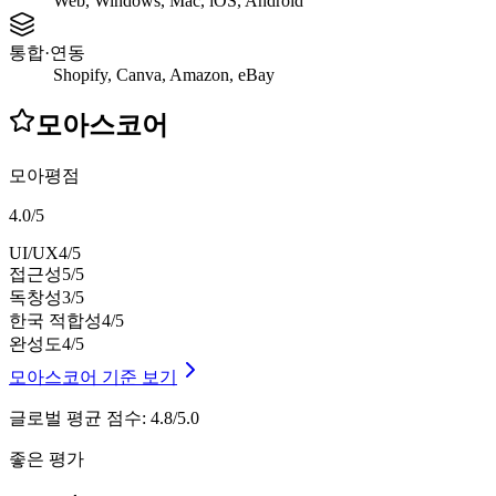
Web, Windows, Mac, iOS, Android
통합·연동
Shopify, Canva, Amazon, eBay
모아스코어
모아평점
4.0
/
5
UI/UX
4
/5
접근성
5
/5
독창성
3
/5
한국 적합성
4
/5
완성도
4
/5
모아스코어 기준 보기
글로벌 평균 점수
:
4.8/5.0
좋은 평가