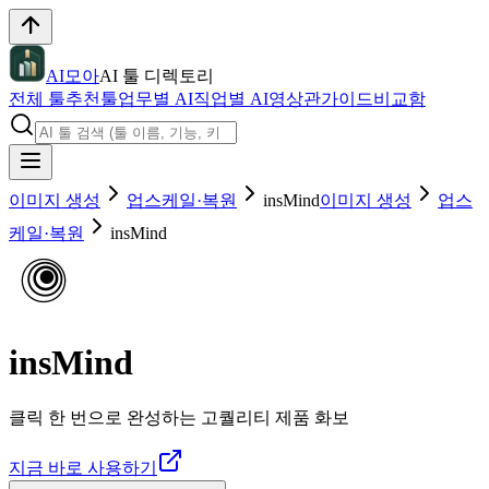
AI모아
AI 툴 디렉토리
전체 툴
추천툴
업무별 AI
직업별 AI
영상관
가이드
비교함
이미지 생성
업스케일·복원
insMind
이미지 생성
업스
케일·복원
insMind
insMind
클릭 한 번으로 완성하는 고퀄리티 제품 화보
지금 바로 사용하기