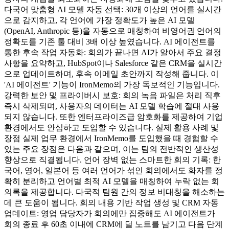
다국어 맞춤형 AI 모델 자동 선택: 30개 이상의 언어를 실시간
으로 감지하고, 각 언어에 가장 정확도가 높은 AI 모델
(OpenAI, Anthropic 등)을 자동으로 매칭하여 비영어권 언어의
정확도를 기존 툴 대비 3배 이상 높였습니다. AI 에이전트를
통한 후속 작업 자동화: 회의가 끝나면 AI가 알아서 주요 결정
사항을 요약하고, HubSpot이나 Salesforce 같은 CRM을 실시간
으로 업데이트하며, 후속 이메일 초안까지 작성해 줍니다. 이
'AI 에이전트' 기능이 IronMemo의 가장 독보적인 기능입니다.
강력한 보안 및 프라이버시 보호: 회의 녹음 파일은 처리 직후
즉시 삭제되며, 사용자의 데이터는 AI 모델 학습에 절대 사용
되지 않습니다. 또한 엔터프라이즈급 암호화를 제공하여 기업
환경에서도 안심하고 도입할 수 있습니다. 실제 활용 사례 및
장점 실제 업무 환경에서 IronMemo를 도입했을 때 경험할 수
있는 주요 장점은 다음과 같으며, 이는 팀의 전반적인 생산성
향상으로 직결됩니다. 언어 장벽 없는 스마트한 회의 기록: 한
국어, 영어, 일본어 등 여러 언어가 섞인 회의에서도 화자를 정
확히 분리하고 언어별 최적 AI 모델을 매칭하여 누락 없는 회
의록을 제공합니다. 다국적 팀원 간의 정보 비대칭을 해소하는
데 큰 도움이 됩니다. 회의 내용 기반 작업 생성 및 CRM 자동
업데이트: 영업 담당자가 회의에만 집중해도 AI 에이전트가
회의 종료 후 60초 이내에 CRM에 딜 노트를 남기고 다음 단계