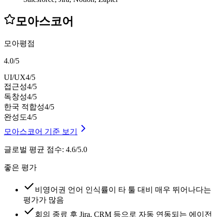
모아스코어
모아평점
4.0
/
5
UI/UX
4
/5
접근성
4
/5
독창성
4
/5
한국 적합성
4
/5
완성도
4
/5
모아스코어 기준 보기
글로벌 평균 점수
:
4.6/5.0
좋은 평가
비영어권 언어 인식률이 타 툴 대비 매우 뛰어나다는
평가가 많음
회의 종료 후 Jira, CRM 등으로 자동 연동되는 에이전