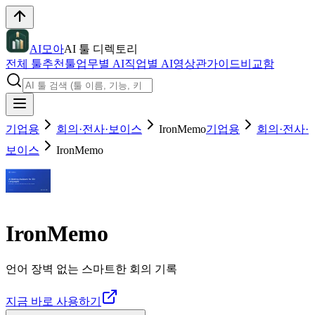
AI모아
AI 툴 디렉토리
전체 툴
추천툴
업무별 AI
직업별 AI
영상관
가이드
비교함
기업용
회의·전사·보이스
IronMemo
기업용
회의·전사·
보이스
IronMemo
IronMemo
언어 장벽 없는 스마트한 회의 기록
지금 바로 사용하기