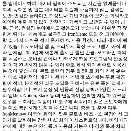
를 업데이트하여 데이터 입력에 소모되는 시간을 없애줍니다.
회의 녹화본 및 원본 데이터를 학습에 사용하지 않는 강력한
보안: 민감한 클라이언트 정보나 기업 기밀이 오가는 회의라도
데이터 유출 걱정 없이 안전하게 기록하고 보관할 수 있어 법
무, 금융, 컨설팅 분야에서도 활용도가 높습니다. 아쉬운 점 및
한계 뛰어난 기능에도 불구하고 IronMemo 도입 전 고려해야
할 몇 가지 아쉬운 점이 존재하며, 사용 환경에 따라 제약이 될
수 있습니다. 모바일 앱 및 브라우저 확장 프로그램이 아직 베
타 단계임: 2026년에 새롭게 출시된 툴인 만큼, 오프라인 회의
를 녹음하는 모바일 앱이나 브라우저 확장 프로그램의 안정성
이 아직 완벽하지 않을 수 있어 주로 화상 회의 위주로 사용하
는 것이 좋습니다. 무료 플랜의 경우 월 5회로 회의 기록 횟수
가 다소 제한적임: 개인 사용자가 가볍게 쓰기에는 무료 제공
량이 적어, 본격적인 실무 도입을 위해서는 유료 플랜 결제가
필수적입니다. 초기 설정 및 연동의 진입 장벽: 다양한 서드파
티 앱(Jira, Notion, Slack 등)과 연동하여 완벽한 자동화 워크플
로우를 구축하는 과정이 IT 도구에 익숙하지 않은 초보자에게
는 다소 복잡하게 느껴질 수 있습니다. 총평 및 추천 여부
IronMemo는 다국어 회의가 잦은 글로벌 비즈니스 환경에서 그
진가를 발휘하는 강력한 AI 회의 어시스턴트입니다. 비영어권
언어에 대한 높은 인식률과 자동화 기능은 타 경쟁 툴과 차별