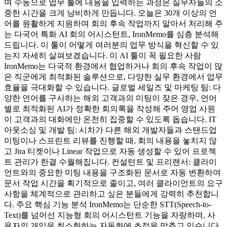
며 수동으로 업무 툴에 내용을 입력하는 과정은 실무자들의 소
중한 시간을 크게 낭비하게 만듭니다. 오늘은 30개 이상의 언
어를 원활하게 지원하며 회의 후속 작업까지 알아서 처리해 주
는 다국어 특화 AI 회의 어시스턴트, IronMemo를 심층 분석해
드립니다. 이 툴이 어떻게 여러분의 업무 방식을 혁신할 수 있
는지 자세히 살펴보겠습니다. 이 AI 툴이 꼭 필요한 사람
IronMemo는 다국적 환경에서 협업하거나 회의 후속 작업이 많
은 직군에게 최적화된 솔루션으로, 다양한 실무 환경에서 업무
효율을 극대화할 수 있습니다. 글로벌 세일즈 및 마케팅 팀: 다
양한 언어를 구사하는 해외 고객과의 미팅이 잦은 경우, 언어
별로 최적화된 AI가 정확한 회의록을 작성해 주어 영업 사원
이 고객과의 대화에만 온전히 집중할 수 있도록 돕습니다. IT
아웃소싱 및 개발 팀: 시차가 다른 해외 개발자들과 스탠드업
미팅이나 스프린트 리뷰를 진행할 때, 회의 내용을 놓치지 않
고 Jira 티켓이나 Linear 작업으로 자동 생성할 수 있어 프로젝
트 관리가 한결 수월해집니다. 컨설턴트 및 프리랜서: 클라이
언트와의 중요한 미팅 내용을 구조화된 문서로 자동 변환하여
문서 작업 시간을 획기적으로 줄이고, 여러 클라이언트의 요구
사항을 체계적으로 관리하고 싶은 분들에게 강력히 추천합니
다. 주요 핵심 기능 분석 IronMemo는 단순한 STT(Speech-to-
Text)를 넘어선 지능형 회의 어시스턴트 기능을 자랑하며, 사
용자의 개입을 최소화하는 자동화에 초점을 맞추고 있습니다.