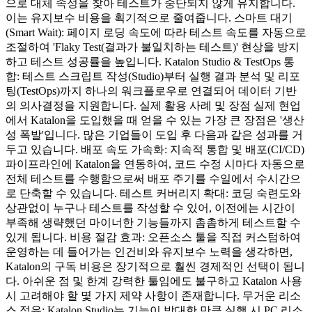
으로 대체 속성을 찾아 테스트가 중단되지 않게 유지합니다.
이는 유지보수 비용을 획기적으로 줄여줍니다. 스마트 대기
(Smart Wait): 페이지 로딩 속도에 따라 테스트 속도를 자동으로
조절하여 'Flaky Test(결과가 불일치하는 테스트)' 현상을 방지
하고 테스트 성공률을 높입니다. Katalon Studio & TestOps 통
합: 테스트 스크립트 작성(Studio)부터 실행 결과 분석 및 리포
팅(TestOps)까지 하나의 워크플로우로 연결되어 데이터 기반
의 의사결정을 지원합니다. 실제 활용 사례 및 장점 실제 현업
에서 Katalon을 도입했을 때 얻을 수 있는 가장 큰 장점은 '생산
성 폭발'입니다. 많은 기업들이 도입 후 다음과 같은 성과를 거
두고 있습니다. 배포 속도 가속화: 지속적 통합 및 배포(CI/CD)
파이프라인에 Katalon을 연동하여, 코드 수정 시마다 자동으로
전체 테스트를 수행함으로써 배포 주기를 수일에서 수시간으
로 단축할 수 있습니다. 테스트 커버리지 확대: 코딩 숙련도와
상관없이 누구나 테스트를 작성할 수 있어, 이전에는 시간이
부족해 생략했던 마이너한 기능들까지 촘촘하게 테스트할 수
있게 됩니다. 비용 절감 효과: 오픈소스 툴을 직접 커스텀하여
운영하는 데 들어가는 인건비와 유지보수 노력을 생각하면,
Katalon의 구독 비용은 장기적으로 훨씬 경제적인 선택이 됩니
다. 아쉬운 점 및 한계 강력한 툴임에도 불구하고 Katalon 사용
시 고려해야 할 몇 가지 제약 사항이 존재합니다. 무거운 리소
스 점유: Katalon Studio는 기능이 방대한 만큼 실행 시 PC 리소