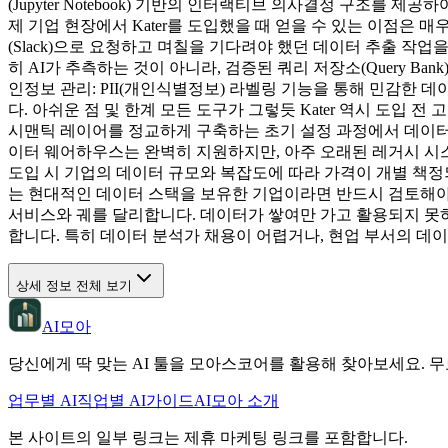
(Jupyter Notebook) 기반의 인터랙티브 의사결정 구조를
제 기업 현장에서 Kater를 도입했을 때 얻을 수 있는 이점은 매
(Slack)으로 요청하고 며칠을 기다려야 했던 데이터 추출 작
히 AI가 추측하는 것이 아니라, 검증된 쿼리 저장소(Query 
인정보 관리: PII(개인식별정보) 라벨링 기능을 통해 민감한
다. 아쉬운 점 및 한계 모든 도구가 그렇듯 Kater 역시 도입 전 
시맨틱 레이어를 정교하게 구축하는 초기 설정 과정에서 데이터 팀의 초기
이터 웨어하우스는 완벽히 지원하지만, 아주 오래된 레거시 시스
도입 시 기업의 데이터 규모와 복잡도에 따라 가격이 개별 책정되
는 현대적인 데이터 스택을 보유한 기업이라면 반드시 검토해야 할
서비스와 궤를 달리합니다. 데이터가 쌓여만 가고 활용되지 못하는
합니다. 특히 데이터 분석가 채용이 어렵거나, 현업 부서의 데이
상세 정보 전체 보기
AI모아
당신에게 딱 맞는 AI 툴을 모아스코어를 활용해 찾아보세요. 무
업무별 AI
직업별 AI
가이드
AI모아 소개
본 사이트의 일부 링크는 제휴 마케팅 링크를 포함합니다.