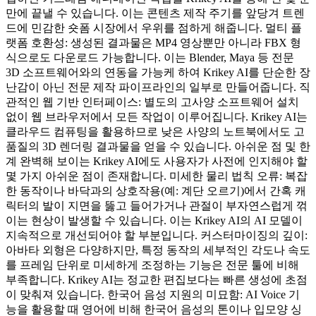
만에 끝낼 수 있습니다. 이는 콘텐츠 제작 주기를 앞당겨 트렌
드에 민감한 숏폼 시장에서 우위를 점하게 해줍니다. 멀티 플
랫폼 호환성: 생성된 결과물은 MP4 영상뿐만 아니라 FBX 형
식으로도 다운로드 가능합니다. 이는 Blender, Maya 등 전문
3D 소프트웨어와의 연동을 가능케 하여 Krikey AI를 단순한 장
난감이 아닌 전문 제작 파이프라인의 일부로 만들어줍니다. 직
관적인 웹 기반 인터페이스: 별도의 고사양 소프트웨어 설치
없이 웹 브라우저에서 모든 작업이 이루어집니다. Krikey AI는
클라우드 컴퓨팅을 활용하므로 낮은 사양의 노트북에서도 고
품질의 3D 렌더링 결과물을 얻을 수 있습니다. 아쉬운 점 및 한
계 완벽해 보이는 Krikey AI에도 사용자가 사전에 인지해야 할
몇 가지 아쉬운 점이 존재합니다. 미세한 물리 법칙 오류: 복잡
한 동작이나 바닥과의 상호작용(예: 계단 오르기)에서 간혹 캐
릭터의 발이 지면을 뚫고 들어가거나 관절이 부자연스럽게 꺾
이는 현상이 발생할 수 있습니다. 이는 Krikey AI의 AI 모델이
지속적으로 개선되어야 할 부분입니다. 커스터마이징의 깊이:
아바타 외형은 다양하지만, 특정 동작의 세부적인 각도나 속도
를 프레임 단위로 미세하게 조정하는 기능은 전문 툴에 비해
부족합니다. Krikey AI는 정교한 편집보다는 빠른 생성에 초점
이 맞춰져 있습니다. 한국어 음성 지원의 미묘함: AI Voice 기
능을 활용할 때 영어에 비해 한국어 음성의 톤이나 입모양 싱