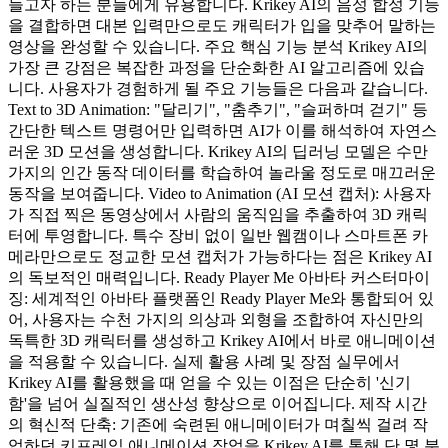
들고자 하는 분들에게 유용합니다. Krikey AI의 음성 합성 기능
을 결합하면 대본 입력만으로도 캐릭터가 입을 맞추어 말하는
영상을 완성할 수 있습니다. 주요 핵심 기능 분석 Krikey AI의
가장 큰 강점은 복잡한 과정을 단순화한 AI 알고리즘에 있습
니다. 사용자가 경험하게 될 주요 기능들은 다음과 같습니다.
Text to 3D Animation: "달리기", "춤추기", "슬퍼하며 걷기" 등
간단한 텍스트 명령어만 입력하면 AI가 이를 해석하여 자연스
러운 3D 모션을 생성합니다. Krikey AI의 딥러닝 모델은 수만
가지의 인간 동작 데이터를 학습하여 놀라울 정도로 매끄러운
동작을 보여줍니다. Video to Animation (AI 모션 캡처): 사용자
가 직접 찍은 동영상에서 사람의 움직임을 추출하여 3D 캐릭
터에 투영합니다. 특수 장비 없이 일반 웹캠이나 스마트폰 카
메라만으로도 정교한 모션 캡처가 가능하다는 점은 Krikey AI
의 독보적인 매력입니다. Ready Player Me 아바타 커스터마이
징: 세계적인 아바타 플랫폼인 Ready Player Me와 통합되어 있
어, 사용자는 수천 가지의 의상과 외형을 조합하여 자신만의
독특한 3D 캐릭터를 생성하고 Krikey AI에서 바로 애니메이션
을 적용할 수 있습니다. 실제 활용 사례 및 장점 실무에서
Krikey AI를 활용했을 때 얻을 수 있는 이점은 단순히 '신기
함'을 넘어 실질적인 생산성 향상으로 이어집니다. 제작 시간
의 혁신적 단축: 기존에 숙련된 애니메이터가 며칠씩 걸려 작
업하던 키프레임 애니메이션 작업을 Krikey AI를 통해 단 몇 분