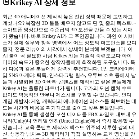
Krikey AI
상세 정보
최근 3D 애니메이션 제작의 높은 진입 장벽 때문에 고민하고
계셨나요? 복잡한 3D 툴을 배우지 않고도 단 몇 줄의 텍스트나
스마트폰 영상만으로 수준급의 3D 모션을 만들 수 있는 시대
가 왔습니다. 바로 Krikey AI가 그 주인공입니다. 과연 이 서비
스가 실제 실무와 창작 영역에서 어느 정도의 퍼포먼스를 보여
줄지, 전문 리뷰어의 시각에서 상세히 분석해 보겠습니다. 이
AI 툴이 꼭 필요한 사람 Krikey AI는 기술적 숙련도보다 아이
디어의 속도가 중요한 창작자들에게 최적화된 도구입니다. 특
히 다음과 같은 분들에게 강력히 추천합니다. 1인 크리에이터
및 SNS 마케터: 틱톡, 인스타그램 릴스, 유튜브 쇼츠 등에서 남
들과 차별화된 3D 아바타 콘텐츠를 제작하고 싶은 분들에게
Krikey AI는 훌륭한 파트너가 됩니다. 고가의 모션 캡처 수트
없이도 역동적인 안무나 제스처를 구현할 수 있습니다. 인디
게임 개발자: 게임 캐릭터의 애니메이션 리소스를 확보하는 데
드는 시간과 비용을 획기적으로 줄이고 싶은 분들입니다.
Krikey AI를 통해 생성한 모션 데이터를 FBX 파일로 내보내 유
니티(Unity)나 언리얼 엔진(Unreal Engine)에서 즉시 활용할 수
있습니다. 교육 콘텐츠 제작자: 텍스트 위주의 지루한 강의 대
신, 생동감 넘치는 3D 캐릭터가 직접 설명하는 교육 영상을 만