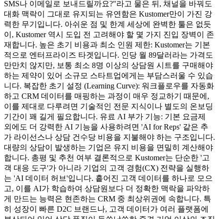
SMS나 이메일로 보내드릴까요?"라고 물은 뒤, 채널을 바꿔도
대화 맥락이 그대로 유지되는 유연함은 Kustomer만이 가진 강
력한 무기입니다. 아쉬운 점 및 한계 세상에 완벽한 툴은 없듯
이, Kustomer 역시 도입 전 고려해야 할 몇 가지 진입 장벽이 존
재합니다. 높은 초기 비용과 최소 인원 제한: Kustomer는 기본
적으로 엔터프라이즈 타겟입니다. 인당 월 89달러라는 가격도
만만치 않지만, 보통 최소 8명 이상의 상담원 시트를 구매해야
하는 제약이 있어 소규모 스타트업에게는 부담스러울 수 있습
니다. 복잡한 초기 설정 (Learning Curve): 워크플로우를 자동화
하고 CRM 데이터를 매핑하는 과정이 매우 정교하기 때문에,
이를 제대로 다루려면 기술적인 전문 지식이나 별도의 온보딩
기간이 꽤 길게 필요합니다. 유료 AI 부가 기능: 기본 요금제
외에도 더 강력한 AI 기능을 사용하려면 'AI for Reps' 같은 추
가 라이선스나 상담 건수당 비용을 지불해야 하는 구조입니다.
대량의 상담이 발생하는 기업은 유지 비용을 면밀히 계산해야
합니다. 총평 및 추천 여부 결론적으로 Kustomer는 단순한 '고
객 대응 도구'가 아니라 기업의 고객 경험(CX) 전략을 실행하
는 'AI 데이터 허브'입니다. 흩어진 고객 데이터를 하나로 모으
고, 이를 AI가 학습하여 상담원보다 더 정확한 맥락을 파악하
게 만드는 능력은 현존하는 CRM 중 최상위권에 속합니다. 특
히 성장이 빠른 D2C 브랜드나, 고객 데이터가 여러 플랫폼에