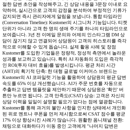
절한 답변 초안을 작성해주고, 긴 상담 내용을 3문장 이내로 요
약하며, 실시간으로 고객의 감정을 분석하여 부정적인 기류가
감지되면 즉시 관리자에게 알림을 보냅니다. 통합 타임라인
(Conversation Timeline): Kustomer의 시그니처 기능입니다. 티켓
단위가 아니라 고객 한 명의 생애 주기를 하나의 타임라인으로
보여줍니다. 3년 전 이메일 문의와 어제의 인스타그램 DM 상
담이 끊기지 않고 연결되어 상담원이 고객의 히스토리를 즉각
적으로 이해할 수 있게 돕습니다. 실제 활용 사례 및 장점
Kustomer를 도입한 기업들은 정량적, 정성적 측면에서 놀라운
성과를 보고하고 있습니다. 특히 AI 자동화의 도입은 즉각적
인 ROI(투자 대비 효율)를 발생시킵니다. 평균 처리 시간
(AHT)의 획기적 단축: 한 대형 글로벌 이커머스 브랜드는
Kustomer의 AI 코파일럿 기능을 활용하여 상담원의 평균 답변
속도를 65% 이상 개선했습니다. AI가 주문 번호를 자동으로
추출하고 답변 템플릿을 제안하기 때문에 상담원은 '확인' 버
튼만 누르면 됩니다. 고객 만족도(CSAT) 상승: 고객은 자신의
상담 이력을 일일이 설명할 필요가 없다는 점에 열광합니다.
Kustomer를 통해 과거의 불만 사항을 인지한 상태에서 개인화
된 위로 멘트나 쿠폰을 먼저 제시함으로써 CSAT 점수를 평균
17% 이상 향상시킨 사례가 많습니다. 원활한 옴니채널 전환:
채팅으로 대화하다가 이동 중인 고객에게 "나머지 답변은