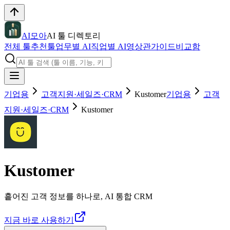
AI모아
AI 툴 디렉토리
전체 툴
추천툴
업무별 AI
직업별 AI
영상관
가이드
비교함
기업용
고객지원·세일즈·CRM
Kustomer
기업용
고객
지원·세일즈·CRM
Kustomer
Kustomer
흩어진 고객 정보를 하나로, AI 통합 CRM
지금 바로 사용하기