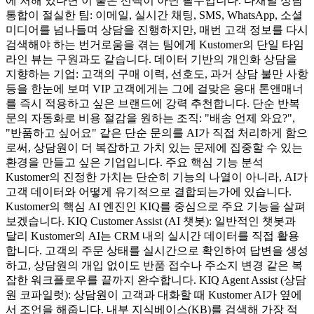
에 처해 있다면 이 툴은 선택이 아닌 필수입니다. 다채널 상담
통합이 절실한 팀: 이메일, 실시간 채팅, SMS, WhatsApp, 소셜
미디어를 넘나들며 상담을 진행하지만, 매번 고객 정보를 다시
검색해야 하는 번거로움을 겪는 팀에게 Kustomer의 단일 타임
라인 뷰는 구원과도 같습니다. 데이터 기반의 개인화 상담을
지향하는 기업: 고객의 구매 이력, 선호도, 과거 상담 불만 사항
등을 한눈에 보며 VIP 고객에게는 그에 걸맞은 응대 톤앤매너
를 즉시 적용하고 싶은 브랜드에 강력 추천합니다. 단순 반복
문의 자동화로 비용 절감을 원하는 조직: "배송 언제 와요?",
"반품하고 싶어요" 같은 단순 문의를 AI가 직접 처리하게 함으
로써, 상담원이 더 복잡하고 가치 있는 문제에 집중할 수 있는
환경을 만들고 싶은 기업입니다. 주요 핵심 기능 분석
Kustomer의 진정한 가치는 단순히 기능의 나열이 아니라, AI가
고객 데이터와 어떻게 유기적으로 결합되는가에 있습니다.
Kustomer의 핵심 AI 엔진인 KIQ를 중심으로 주요 기능을 살펴
보겠습니다. KIQ Customer Assist (AI 챗봇): 일반적인 챗봇과
달리 Kustomer의 AI는 CRM 내의 실시간 데이터를 직접 활용
합니다. 고객의 주문 상태를 실시간으로 확인하여 답변을 생성
하고, 상담원의 개입 없이도 반품 접수나 주소지 변경 같은 복
잡한 워크플로우를 끝까지 완수합니다. KIQ Agent Assist (상담
원 코파일럿): 상담원이 고객과 대화할 때 Kustomer AI가 옆에
서 조언을 해줍니다. 내부 지식베이스(KB)를 검색해 가장 적