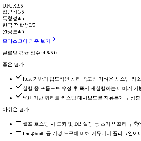
UI/UX
3
/5
접근성
1
/5
독창성
4
/5
한국 적합성
3
/5
완성도
4
/5
모아스코어 기준 보기
글로벌 평균 점수
:
4.8/5.0
좋은 평가
Rust 기반의 압도적인 처리 속도와 가벼운 시스템 
실행 중 프롬프트 수정 후 즉시 재실행하는 디버거 기
SQL 기반 쿼리로 커스텀 대시보드를 자유롭게 구성할
아쉬운 평가
셀프 호스팅 시 도커 및 DB 설정 등 초기 인프라 구
LangSmith 등 기성 도구에 비해 커뮤니티 플러그