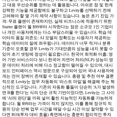
고 대응 우선순위를 정하는 데 활용됩니다. 아쉬운 점 및 한계
강력한 기능을 제공함에도 불구하고 Levity를 선택하기 전에
고려해야 할 몇 가지 제약 사항이 있습니다. 높은 초기 진입 가
격: 무료 플랜이 존재하지만, 실제 비즈니스에 적용하기 위한
Starter 플랜이 월 $99부터 시작한다는 점은 소규모 1인 기업이
나 개인 사용자에게는 다소 부담스러울 수 있습니다. 학습 데
이터의 품질 의존도: AI 모델의 정확도는 사용자가 제공하는
학습 데이터의 질에 좌우됩니다. 데이터가 너무 적거나 분류
기준이 모호할 경우 Levity가 기대만큼의 성능을 내지 못할 수
있어 초기 셋팅에 정성이 필요합니다. 한국어 최적화 미흡: 영
어 기반 서비스이다 보니 한국어 자연어 처리(NLP) 성능이 영
문 데이터 처리에 비해 다소 정교함이 떨어질 수 있으며, 대시
보드 인터페이스 역시 영문으로 구성되어 있어 국내 사용자에
게는 언어 장벽이 존재할 수 있습니다. 총평 및 추천 여부 결론
적으로 Levity는 업무 자동화의 '라스트 마일'을 해결해 주는 혁
신적인 도구입니다. 기존의 자동화 툴들이 단순히 'A가 발생하
면 B를 한다'는 식의 단순 규칙 기반이었다면, Levity는 그 사이
에 'AI의 판단'을 끼워 넣어 훨씬 지능적인 자동화를 가능하게
합니다. 월 $99라는 가격이 적지 않지만, 이를 통해 정규직 직
원의 단순 반복 업무 시간을 매달 수십 시간 이상 절약할 수 있
다면 ROI(투자 대비 효율) 측면에서는 충분히 합리적인 투자