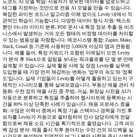
노코드 AI 모델 학습: 사용자가 보유한 데이터를 업로드하고
태그를 지정하는 것만으로 전용 AI 모델을 만들 수 있습니다.
복잡한 파이썬 코드나 알고리즘 이해 없이도 Levity 내에서 직
관적인 학습이 가능합니다. 다양한 데이터 형식 지원: 텍스트
뿐만 아니라 이미지 분류, PDF 문서 내 특정 정보 추출 등 비즈
니스에서 발생하는 거의 모든 형태의 비정형 데이터를 처리할
수 있는 범용성을 자랑합니다. 에코시스템 통합: Zapier, Make,
Slack, Gmail 등 기존에 사용하던 5,000개 이상의 앱과 연동됩
니다. 예를 들어, 특정 키워드가 포함된 이메일이 오면 Levity
가 분석 후 Slack으로 알림을 보내는 워크플로를 단 몇 분 만에
설계할 수 있습니다. 실제 활용 사례 및 장점 Levity를 실무에
도입했을 때 가장 먼저 체감하는 변화는 '업무의 속도'와 '정확
도'입니다. 실제 기업들이 Levity를 어떻게 활용하고 있는지 구
체적인 시나리오를 통해 살펴보겠습니다. 부동산 매물 관리 자
동화: 수천 장의 매물 사진 중 주방, 거실, 화장실 사진을 AI가
자동으로 분류하고 특징을 추출하여 웹사이트에 등록하는 시
간을 80% 이상 단축한 사례가 있습니다. 채용 프로세스 효율
화: 수많은 이력서 중에서 특정 기술 스택이나 경력을 가진 후
보자를 Levity가 자동으로 필터링하여 인사 담당자에게 전달
함으로써 채용 소요 시간을 획기적으로 줄였습니다. 고객 피드
백 감성 분석: 제품 출시 직후 쏟아지는 수만 건의 피드백을 실
시간으로 분석하여 치명적인 버그나 불만 사항을 즉시 식별하