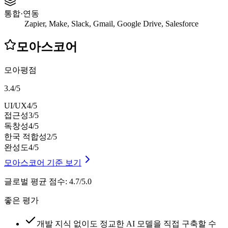
통합·연동
Zapier, Make, Slack, Gmail, Google Drive, Salesforce
모아스코어
모아평점
3.4
/
5
UI/UX
4
/5
접근성
3
/5
독창성
4
/5
한국 적합성
2
/5
완성도
4
/5
모아스코어 기준 보기
글로벌 평균 점수
:
4.7/5.0
좋은 평가
개발 지식 없이도 정교한 AI 모델을 직접 구축할 수