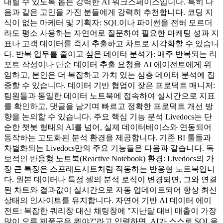
내릴 수 있도록 돕는 강력한 AI 워크스페이스입니다. 특히 다
음과 같은 고민을 가진 분들에게 강력히 추천합니다. 코딩 지
식이 없는 마케터 및 기획자: SQL이나 파이썬을 전혀 모르더
라도 평소 사용하는 자연어로 질문하여 필요한 마케팅 성과 지
표나 고객 데이터를 즉시 추출하고 차트로 시각화할 수 있습니
다. 반복 업무를 줄이고 싶은 데이터 분석가: 매주 반복되는 리
포트 작성이나 단순 데이터 추출 요청을 AI 에이전트에게 위
임하고, 본인은 더 복잡하고 가치 있는 심층 데이터 분석에 집
중할 수 있습니다. 데이터 기반 협업이 잦은 프로덕트 매니저:
팀원들과 동일한 데이터 노트북에 접속하여 실시간으로 지표
를 확인하고, 댓글을 남기며 빠르고 정확한 프로덕트 개선 방
향을 논의할 수 있습니다. 주요 핵심 기능 분석 Livedocs는 단
순한 챗봇 형태의 AI를 넘어, 실제 데이터베이스와 연동되어
동작하는 고도화된 분석 환경을 제공합니다. 기존 BI 툴들과
차별화되는 Livedocs만의 주요 기능들은 다음과 같습니다. 독
보적인 반응형 노트북(Reactive Notebook) 환경: Livedocs의 가
장 큰 특징은 스프레드시트처럼 작동하는 반응형 노트북입니
다. 원본 데이터나 특정 셀의 분석 로직이 변경되면, 그와 연결
된 차트와 결과값이 실시간으로 자동 업데이트되어 항상 최신
상태의 인사이트를 유지합니다. 자연어 기반 AI 데이터 에이
전트: 복잡한 쿼리창 대신 채팅창에 "지난달 대비 매출이 가장
많이 오른 제품군은 뭐야?"라고 입력하면, AI가 스스로 SQL을