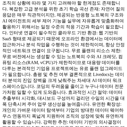
조직의 상황에 따라 몇 가지 고려해야 할 한계점도 존재합니
다. 복잡한 고급 분석을 위한 초기 학습 곡선 존재: 자연어 질의
응답은 매우 직관적이지만, 제공되는 반응형 노트북의 구조와
AI 에이전트의 세부 제어 기능을 실무에 자유롭게 맞춤화하여
활용하기 위해서는 일정 수준의 적응 기간과 학습이 필요합니
다. 인터넷 연결이 필수적인 클라우드 기반 환경: 웹 기반의
SaaS 형태로 제공되기 때문에 오프라인 환경에서는 데이터에
접근하거나 분석 작업을 수행하는 것이 제한적이며, 항상 안정
적인 네트워크 연결이 요구됩니다. 무료 플랜의 리소스 제한:
무료 버전에서는 생성할 수 있는 노트북의 수와 AI 크레딧, 컴
퓨팅 리소스(RAM, vCPU)가 제한적이므로 대용량 데이터를
다루는 본격적인 기업용 프로젝트에는 유료 플랜 업그레이드
가 필요합니다. 총평 및 추천 여부 결론적으로 Livedocs는 데이
터 분석의 진입 장벽을 크게 낮춰주는 차세대 AI 데이터 워크
스페이스입니다. 코딩의 두려움을 줄이고 누구나 데이터 전문
가처럼 일할 수 있게 도와줍니다. 효과적인 시간 절약: 데이터
추출부터 시각화, 대시보드 구성까지 걸리던 수일의 시간을 대
폭 단축시켜 주어 업무 생산성을 높여줍니다. 유연한 확장성:
개인의 가벼운 데이터 탐색부터 기업의 방대한 데이터 웨어하
우스 연동까지 폭넓게 지원하여 조직의 성장에 맞춰 유연하게
활용할 수 있습니다. 강력한 추천: 데이터 기반의 의사결정이