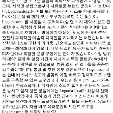
해 다운로드한 로고는 상업적 목적으로 자유롭게 사용할 수 있
으며, 저작권 분쟁으로부터 자유로운 브랜드 운영이 가능합니
다. Logomaster.ai는 이를 보장하는 라이선스를 함께 제공합니
다. 아쉬운 점 및 한계 모든 도구가 완벽할 수는 없듯이,
Logomaster.ai를 사용할 때 고려해야 할 몇 가지 제약 사항도 존
재합니다. 독창성의 한계: AI가 기존의 방대한 데이터베이스
를 바탕으로 조합하는 방식이기 때문에, 세상에 단 하나뿐인
완전히 파격적인 예술적 디자인을 기대하기는 어렵습니다. 복
잡한 일러스트 구현의 어려움: 단순하고 깔끔한 미니멀리즘 로
고에는 최적화되어 있으나, 매우 세밀한 묘사가 필요한 캐릭터
디자인이나 복잡한 문양 구현에는 한계가 있습니다. 수정 범위
의 제약: 결제 후 일정 기간이 지나거나 특정 플랜(Basic)에서
는 수정이 제한될 수 있으므로, 최종 결제 전 결과물을 꼼꼼히
검토해야 합니다. 총평 및 추천 여부 결론적으로 Logomaster.ai
는 현대 비즈니스 속도에 발맞춰 가장 빠르고 경제적으로 브랜
드를 구축할 수 있는 도구입니다. 수십만 원 이상의 고가 외주
비용이 부담스럽거나, 디자인에 소질이 없지만 전문적인 느낌
은 놓치고 싶지 않은 분들에게는 Logomaster.ai가 최상의 선택
지가 될 것입니다. 특히 초기 검증 단계의 비즈니스나 빠르게
시안을 확인해야 하는 프로젝트라면 이 툴을 사용하지 않을 이
유가 없습니다. 지금 바로 여러분만의 브랜드 로고를
Logomaster.ai로 제작해 보세요!