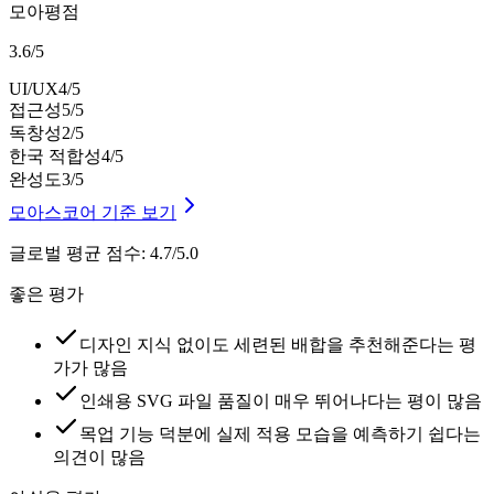
모아평점
3.6
/
5
UI/UX
4
/5
접근성
5
/5
독창성
2
/5
한국 적합성
4
/5
완성도
3
/5
모아스코어 기준 보기
글로벌 평균 점수
:
4.7/5.0
좋은 평가
디자인 지식 없이도 세련된 배합을 추천해준다는 평
가가 많음
인쇄용 SVG 파일 품질이 매우 뛰어나다는 평이 많음
목업 기능 덕분에 실제 적용 모습을 예측하기 쉽다는
의견이 많음