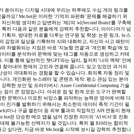
보가 쏟아지는 디지털 시대에 우리는 하루에도 수십 개의 링크를
요? Me.bot은 이러한 '기억의 파편화' 문제를 해결하기 위
럼 생각하고 답변하는 '제2의 뇌(Second Brain)'를 구축해
다. 특히 다음과 같은 분들에게 강력히 추천합니다. 아이디어가 넘
기획자. 방대한 자료를 다루는 연구원 및 학생: 논문 링크, 뉴스
일의 감정과 일상을 기록하며 AI와 대화하고, 자신의 사고 패턴이
te)와 차별화되는 지점은 바로 '지능형 연결'과 '개인화 학습'에 있
력된 데이터를 분석하여 문맥에 맞는 태그를 자동으로 생성하고 카테
 이를 통해 일반적인 챗GPT와는 달리, 철저히 '나의 맥락' 안에
크를 찾아내어 현재의 고민과 연결해 줍니다. 잊고 있었던 과거의
산성이 극대화되는 경험을 할 수 있습니다. 회의록 자동 정리 및
 줍니다. 개인화된 뉴스레터 및 콘텐츠 제작: 평소 관심 있는 분야
및 프라이버시: Azure Confidential Computing 기술
 점이 큰 장점입니다. 아쉬운 점 및 한계 모든 도구가 완벽할
 복잡한 문맥이나 미묘한 뉘앙스를 파악하는 능력은 영어에 비해 다
ot이 진가를 발휘하기 위해서는 최소한의 데이터 축적 기간이 필
ck)이나 구글 캘린더 등 외부 툴과의 직접적인 API 연동이 현재
ot은 단순한 메모 앱을 넘어 진정한 의미의 'AI 비서'로 진화
체 불가능한 선택지가 될 것입니다. 특히 월 $10라는 합리적
 싶다면, 지금 바로 Me.bot을 시작해 보시길 강력히 추천합니