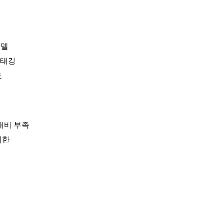
모델
 태깅
호
대비 부족
제한