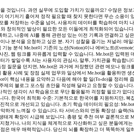
어봤을 것입니다. 과연 실무에 도입할 가치가 있을까요? 수많은 정
 여기저기 흩어져 정작 필요할 때 찾지 못한다면 무슨 소용이 있을까
 저장하는 수준을 넘어, 사용자의 데이터를 학습하여 마치 나 자신처
지식 관리와 창의적인 발상이 필요한 모든 이들에게 최적화되어 있습니
고, 나중에 AI를 통해 관련성 있는 이전 기록과 연결하고 싶은 
약이나 분석을 요청하고 싶은 분. 자기 성찰을 즐기는 저널러: 매
 분석 Me.bot이 기존의 노션(Notion)이나 에버노트(Everno
 사진, 웹 링크를 자유롭게 입력할 수 있습니다. Me.bot은 입
터가 쌓일수록 AI는 사용자의 관심사, 말투, 가치관을 학습합니다.
특정 질문을 던지면, Me.bot은 과거에 저장했던 관련 메모나 링
용 사례 및 장점 실제 업무와 일상에서 Me.bot을 활용하면 생
ot이 핵심 내용을 요약하고 다음에 해야 할 일(To-do)을 정리해
의 블로그 포스팅 초안을 작성해 달라고 요청할 수 있습니다. 강력한 보안 
적인 생각이 AI 학습용으로 무단 활용될까 걱정할 필요가 없다는
존재합니다. 한국어 최적화 수준: 기본적으로 한국어를 지원하지만,
진적으로 개선되고 있습니다. 초기 학습 데이터의 필요성: Me.b
막하게 느껴질 수 있습니다. 타 서비스와의 연동 확장성: 슬랙(Sla
계 확장이 시급해 보입니다. 총평 및 추천 여부 결론적으로 Me.b
 지쳤거나, 나의 지식을 체계적으로 자산화하고 싶은 분들에게는 대
 점은 매우 매력적입니다. 당신의 뇌를 확장하고 더 똑똑하게 일하고