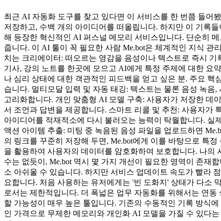
최근 AI 자동화 도구를 찾고 있다면 이 서비스를 한 번쯤 들
저장하고, 수백 개의 아이디어를 떠올립니다. 하지만 이 기록들이
해 등장한 혁신적인 AI 퍼스널 메모리 서비스입니다. 단순히 메모를
줍니다. 이 AI 툴이 꼭 필요한 사람 Me.bot은 체계적인 
치는 크리에이터: 떠오르는 영감을 음성이나 텍스트로 즉시 기록하
기사, 강의 노트를 한곳에 모으고 AI에게 특정 주제에 대한 요
나 심리 상태에 대한 객관적인 피드백을 얻고 싶은 분. 주요 핵심 기능
습니다. 멀티모달 입력 및 자동 태깅: 텍스트는 물론 음성 녹음,
고리화합니다. 개인 맞춤형 AI 모델 구축: 사용자가 저장한 데이
서 조언과 답변을 제공합니다. 스마트 리콜 및 추천: 사용자가 
아이디어를 적재적소에 다시 불러오는 능력이 탁월합니다. 실제 활
액션 아이템 추출: 미팅 중 녹음된 음성 파일을 업로드하면 Me.b
의 링크를 꾸준히 저장해 두면, Me.bot에게 이를 바탕으로 특정 주제
을 활용하여 사용자의 데이터를 암호화하여 보호합니다. 나의 사
수는 없듯이, Me.bot 역시 몇 가지 개선이 필요한 영역이 
소 아쉬울 수 있습니다. 하지만 서비스 업데이트 속도가 빨라 점
요합니다. 처음 사용하는 유저에게는 '빈 도화지' 상태가 다소 막
로서는 제한적입니다. 더 폭넓은 업무 자동화를 위해서는 연동 생태
할 가능성이 매우 높은 툴입니다. 기존의 수동적인 기록 방식에
인 가격으로 무제한 메모리와 개인화 AI 모델을 가질 수 있다는