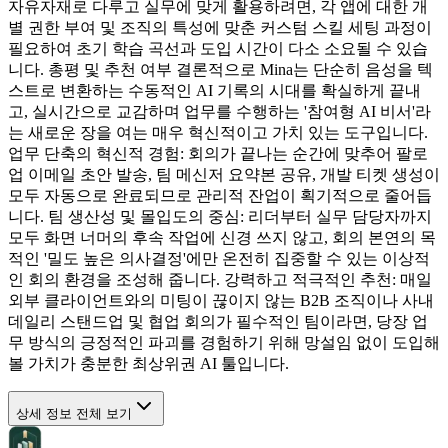
자유자재로 다루고 실무에 맞게 활용하려면, 각 앱에 대한 개
별 권한 부여 및 조직의 특성에 맞춘 커스텀 스킬 세팅 과정이
필요하여 초기 학습 곡선과 도입 시간이 다소 소요될 수 있습
니다. 총평 및 추천 여부 결론적으로 Mina는 단순히 음성을 텍
스트로 변환하는 수동적인 AI 기록의 시대를 확실하게 끝내
고, 실시간으로 교감하며 업무를 수행하는 '참여형 AI 비서'라
는 새로운 장을 여는 매우 혁신적이고 가치 있는 도구입니다.
업무 단축의 혁신적 경험: 회의가 끝나는 순간에 맞추어 팔로
업 이메일 초안 발송, 팀 메신저 요약본 공유, 개발 티켓 생성이
모두 자동으로 완료되므로 관리적 잔업이 획기적으로 줄어듭
니다. 팀 생산성 및 몰입도의 중심: 리더부터 실무 담당자까지
모두 화면 너머의 후속 작업에 신경 쓰지 않고, 회의 본연의 목
적인 '밀도 높은 의사결정'에만 온전히 집중할 수 있는 이상적
인 회의 환경을 조성해 줍니다. 강력하고 적극적인 추천: 매일
외부 클라이언트와의 미팅이 끊이지 않는 B2B 조직이나 사내
데일리 스탠드업 및 협업 회의가 필수적인 팀이라면, 당장 업
무 방식의 긍정적인 파괴를 경험하기 위해 망설임 없이 도입해
볼 가치가 충분한 최상위권 AI 툴입니다.
상세 정보 전체 보기