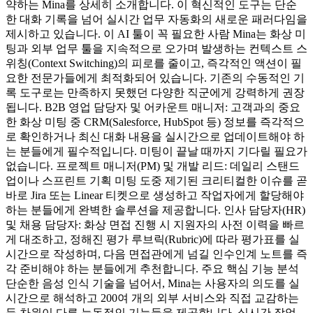
약하는 Mina를 상세히 소개합니다. 이 혁신적인 도구는 단순
한 대화 기록을 넘어 실시간 업무 자동화의 새로운 패러다임을
제시하고 있습니다. 이 AI 툴이 꼭 필요한 사람 Mina는 화상 미
팅과 외부 업무 툴을 지속적으로 오가며 발생하는 컨텍스트 스
위칭(Context Switching)의 피로를 줄이고, 즉각적인 액션이 필
요한 전문가들에게 최적화되어 있습니다. 기존의 수동적인 기
록 도구로는 만족하지 못했던 다양한 직군에게 강력하게 권장
됩니다. B2B 영업 담당자 및 어카운트 매니저: 고객과의 중요
한 화상 미팅 중 CRM(Salesforce, HubSpot 등) 정보를 즉각적으
로 확인하거나 최신 대화 내용을 실시간으로 업데이트해야 하
는 분들에게 필수적입니다. 미팅이 끝날 때까지 기다릴 필요가
없습니다. 프로젝트 매니저(PM) 및 개발 리드: 데일리 스탠드
업이나 스프린트 기획 미팅 도중 제기된 크리티컬한 이슈를 곧
바로 Jira 또는 Linear 티켓으로 생성하고 작업자에게 할당해야
하는 분들에게 완벽한 솔루션을 제공합니다. 인사 담당자(HR)
및 채용 담당자: 화상 면접 진행 시 지원자의 사전 이력을 빠르
게 대조하고, 정해진 평가 루브릭(Rubric)에 따라 평가표를 실
시간으로 작성하며, 다음 면접관에게 넘길 인수인계 노트를 즉
각 준비해야 하는 분들에게 추천합니다. 주요 핵심 기능 분석
단순한 음성 인식 기술을 넘어서, Mina는 사용자의 의도를 실
시간으로 해석하고 200여 개의 외부 서비스와 직접 교감하는
등 차원이 다른 능동적인 기능들을 제공합니다. 실시간 작업