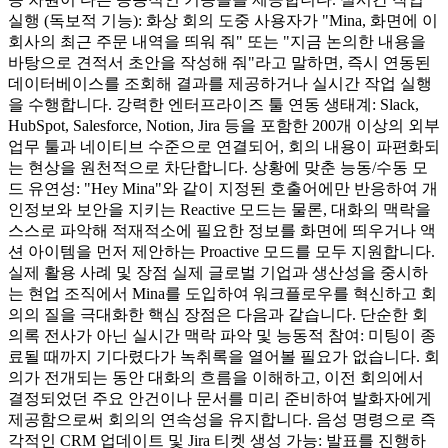
실행 (독보적 기능): 화상 회의 도중 사용자가 "Mina, 화면에 이
회사의 최근 주문 내역을 띄워 줘" 또는 "지금 논의한 내용을
바탕으로 견적서 초안을 작성해 줘"라고 말하면, 즉시 연동된
데이터베이스를 조회해 결과를 제공하거나 실시간 작업 실행
을 수행합니다. 강력한 엔터프라이즈 툴 연동 생태계: Slack,
HubSpot, Salesforce, Notion, Jira 등을 포함한 200개 이상의 외부
업무 툴과 네이티브 수준으로 연결되어, 회의 내용이 파편화되
는 현상을 원천적으로 차단합니다. 상황에 맞춘 능동/수동 모
드 유연성: "Hey Mina"와 같이 지정된 호출어에만 반응하여 개
인정보와 보안을 지키는 Reactive 모드는 물론, 대화의 맥락을
스스로 파악해 적재적소에 필요한 정보를 화면에 띄우거나 액
션 아이템을 먼저 제안하는 Proactive 모드를 모두 지원합니다.
실제 활용 사례 및 장점 실제 글로벌 기업과 생산성을 중시하
는 현업 조직에서 Mina를 도입하여 워크플로우를 혁신하고 회
의의 질을 극대화한 핵심 장점은 다음과 같습니다. 단순한 회
의록 전사가 아닌 실시간 맥락 파악 및 능동적 참여: 미팅이 종
료될 때까지 기다렸다가 녹취록을 열어볼 필요가 없습니다. 회
의가 전개되는 동안 대화의 흐름을 이해하고, 이전 회의에서
결정되었던 주요 안건이나 문서를 미리 준비하여 발화자에게
제공함으로써 회의의 연속성을 유지합니다. 음성 명령으로 즉
각적인 CRM 업데이트 및 Jira 티켓 생성 가능: 발표를 진행하