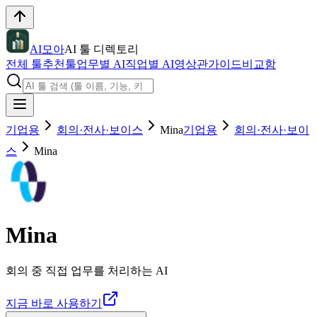
AI모아
AI 툴 디렉토리
전체 툴
추천툴
업무별 AI
직업별 AI
영상관
가이드
비교함
기업용
회의·전사·보이스
Mina
기업용
회의·전사·보이
스
Mina
Mina
회의 중 직접 업무를 처리하는 AI
지금 바로 사용하기