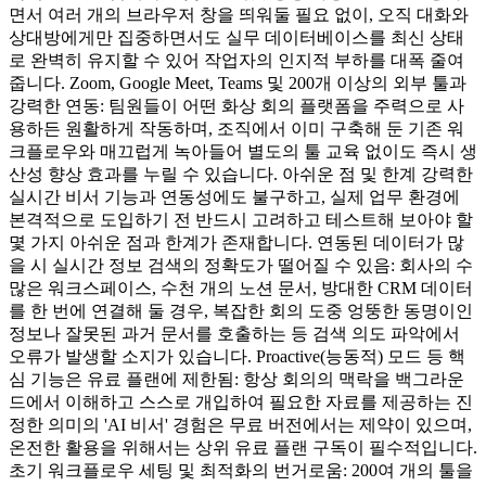
면서 여러 개의 브라우저 창을 띄워둘 필요 없이, 오직 대화와
상대방에게만 집중하면서도 실무 데이터베이스를 최신 상태
로 완벽히 유지할 수 있어 작업자의 인지적 부하를 대폭 줄여
줍니다. Zoom, Google Meet, Teams 및 200개 이상의 외부 툴과
강력한 연동: 팀원들이 어떤 화상 회의 플랫폼을 주력으로 사
용하든 원활하게 작동하며, 조직에서 이미 구축해 둔 기존 워
크플로우와 매끄럽게 녹아들어 별도의 툴 교육 없이도 즉시 생
산성 향상 효과를 누릴 수 있습니다. 아쉬운 점 및 한계 강력한
실시간 비서 기능과 연동성에도 불구하고, 실제 업무 환경에
본격적으로 도입하기 전 반드시 고려하고 테스트해 보아야 할
몇 가지 아쉬운 점과 한계가 존재합니다. 연동된 데이터가 많
을 시 실시간 정보 검색의 정확도가 떨어질 수 있음: 회사의 수
많은 워크스페이스, 수천 개의 노션 문서, 방대한 CRM 데이터
를 한 번에 연결해 둘 경우, 복잡한 회의 도중 엉뚱한 동명이인
정보나 잘못된 과거 문서를 호출하는 등 검색 의도 파악에서
오류가 발생할 소지가 있습니다. Proactive(능동적) 모드 등 핵
심 기능은 유료 플랜에 제한됨: 항상 회의의 맥락을 백그라운
드에서 이해하고 스스로 개입하여 필요한 자료를 제공하는 진
정한 의미의 'AI 비서' 경험은 무료 버전에서는 제약이 있으며,
온전한 활용을 위해서는 상위 유료 플랜 구독이 필수적입니다.
초기 워크플로우 세팅 및 최적화의 번거로움: 200여 개의 툴을