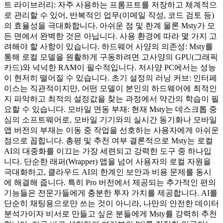
트 라이브러리: 자주 사용하는 프롬프트를 저장하고 체계적으
로 관리할 수 있어, 반복적인 업무(이메일 작성, 코드 검토 등)
의 효율성을 극대화합니다. 아쉬운 점 및 한계 물론 Msty가 모
든 면에서 완벽한 것은 아닙니다. 사용 환경에 따라 몇 가지 고
려해야 할 사항이 있습니다. 하드웨어 사양의 의존성: Msty를
통해 로컬 모델을 원활하게 구동하려면 고사양의 GPU(그래픽
카드)와 넉넉한 RAM이 필수적입니다. 저사양 PC에서는 성능
이 현저히 떨어질 수 있습니다. 초기 설정의 러닝 커브: 인터페
이스는 직관적이지만, 어떤 모델이 본인의 하드웨어에 최적인
지 파악하고 최적의 설정값을 찾는 과정에서 약간의 학습이 필
요할 수 있습니다. 모바일 연동 부재: 현재 Msty는 데스크톱 중
심의 소프트웨어로, 모바일 기기와의 실시간 동기화나 모바일
앱 버전의 부재는 이동 중 작업을 선호하는 사용자에게 아쉬운
점으로 꼽힙니다. 총평 및 추천 여부 결론적으로 Msty는 로컬
AI의 대중화를 이끄는 가장 세련되고 강력한 도구 중 하나입
니다. 단순한 래퍼(Wrapper) 앱을 넘어 사용자의 로컬 자원을
극대화하고, 클라우드 AI의 한계인 보안과 비용 문제를 동시
에 해결해 줍니다. 특히 Pro 버전에서 제공되는 추가적인 편의
기능들은 전문가들에게 충분한 투자 가치를 제공합니다. AI를
단순히 채팅용으로만 쓰는 것이 아니라, 나만의 안전한 데이터
분석가이자 비서로 만들고 싶은 분들에게 Msty를 강력히 추천