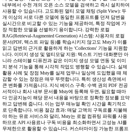
내부에서 수천 개의 오픈 소스 모델을 검색하고 즉시 설치하여
사용할 수 있습니다. 고도화된 멀티 모델 채팅 (Split View): 두
개 이상의 서로 다른 모델에 동일한 프롬프트를 던져 답변을
실시간으로 비교할 수 있는 기능을 제공하여, 특정 작업에 가
장 적합한 모델을 선별하기 용이합니다. 강력한 로컬
RAG(Retrieval-Augmented Generation) 시스템: 사용자의 로컬
문서(PDF, 텍스트 파일 등)를 학습시키지 않고도 Msty가 이를
읽고 답변의 근거로 활용하게 하는 'Collections' 기능을 지원합
니다. 이미지 생성 및 멀티모달 지원: 텍스트 기반 대화뿐만 아
니라 스테이블 디퓨전과 같은 이미지 생성 모델 연동 및 이미
지 분석 기능을 통해 시각적 작업도 병행할 수 있습니다. 실제
활용 사례 및 장점 Msty를 실제 업무나 일상에 도입했을 때 체
감할 수 있는 장점은 매우 뚜렷합니다. 특히 생산성 측면에서
큰 변화를 가져옵니다. 지식 베이스 구축: 수백 권의 PDF 전공
서적이나 회사 내부 문서를 Msty에 등록해 두면, 필요할 때마
다 인공지능이 해당 문서 내용을 바탕으로 정확한 정보를 요약
하고 답변해 줍니다. 이는 업무 매뉴얼 확인 시간을 획기적으
로 단축합니다. 비용 절감 효과: 매달 고액의 구독료를 지불해
야 하는 유료 서비스와 달리, Msty는 로컬 컴퓨팅 파워를 사용
하므로 API 사용료나 구독 비용을 최소화하면서 고성능 AI를
무제한으로 활용할 수 있습니다. 커스터마이징 가능한 프롬프