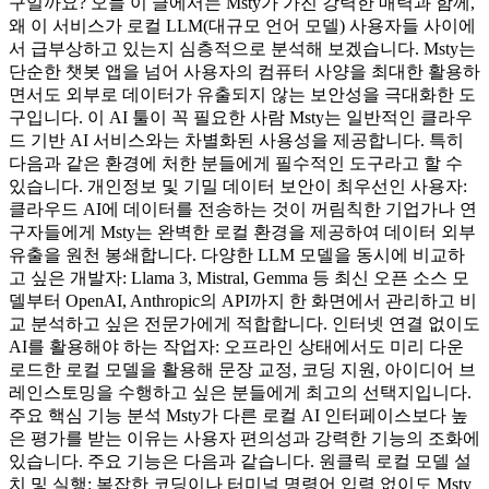
구일까요? 오늘 이 글에서는 Msty가 가진 강력한 매력과 함께,
왜 이 서비스가 로컬 LLM(대규모 언어 모델) 사용자들 사이에
서 급부상하고 있는지 심층적으로 분석해 보겠습니다. Msty는
단순한 챗봇 앱을 넘어 사용자의 컴퓨터 사양을 최대한 활용하
면서도 외부로 데이터가 유출되지 않는 보안성을 극대화한 도
구입니다. 이 AI 툴이 꼭 필요한 사람 Msty는 일반적인 클라우
드 기반 AI 서비스와는 차별화된 사용성을 제공합니다. 특히
다음과 같은 환경에 처한 분들에게 필수적인 도구라고 할 수
있습니다. 개인정보 및 기밀 데이터 보안이 최우선인 사용자:
클라우드 AI에 데이터를 전송하는 것이 꺼림칙한 기업가나 연
구자들에게 Msty는 완벽한 로컬 환경을 제공하여 데이터 외부
유출을 원천 봉쇄합니다. 다양한 LLM 모델을 동시에 비교하
고 싶은 개발자: Llama 3, Mistral, Gemma 등 최신 오픈 소스 모
델부터 OpenAI, Anthropic의 API까지 한 화면에서 관리하고 비
교 분석하고 싶은 전문가에게 적합합니다. 인터넷 연결 없이도
AI를 활용해야 하는 작업자: 오프라인 상태에서도 미리 다운
로드한 로컬 모델을 활용해 문장 교정, 코딩 지원, 아이디어 브
레인스토밍을 수행하고 싶은 분들에게 최고의 선택지입니다.
주요 핵심 기능 분석 Msty가 다른 로컬 AI 인터페이스보다 높
은 평가를 받는 이유는 사용자 편의성과 강력한 기능의 조화에
있습니다. 주요 기능은 다음과 같습니다. 원클릭 로컬 모델 설
치 및 실행: 복잡한 코딩이나 터미널 명령어 입력 없이도 Msty