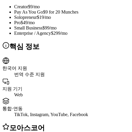
Creator
$9/mo
Pay As You Go
$9 for 20 Munches
Solopreneur
$19/mo
Pro
$49/mo
Small Business
$99/mo
Enterprise / Agency
$299/mo
핵심 정보
한국어 지원
번역 수준 지원
지원 기기
Web
통합·연동
TikTok, Instagram, YouTube, Facebook
모아스코어