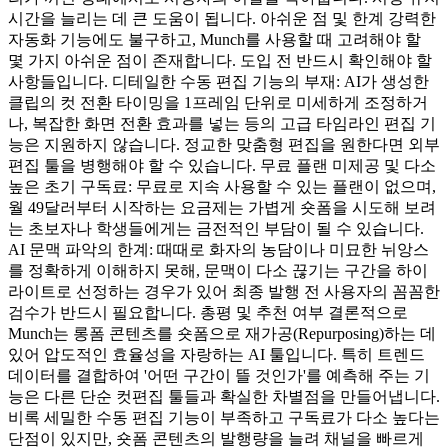
시간을 늘리는 데 큰 도움이 됩니다. 아쉬운 점 및 한계 강력한
자동화 기능에도 불구하고, Munch를 사용할 때 고려해야 할
몇 가지 아쉬운 점이 존재합니다. 도입 전 반드시 확인해야 할
사항들입니다. 디테일한 수동 편집 기능의 부재: AI가 생성한
클립의 컷 전환 타이밍을 1프레임 단위로 미세하게 조정하거
나, 복잡한 화면 전환 효과를 넣는 등의 고급 타임라인 편집 기
능은 지원하지 않습니다. 정교한 맞춤형 편집을 원한다면 외부
편집 툴을 병행해야 할 수 있습니다. 무료 플랜 미제공 및 다소
높은 초기 구독료: 무료로 지속 사용할 수 있는 플랜이 없으며,
월 49달러부터 시작하는 요금제는 가볍게 숏폼을 시도해 보려
는 초보자나 학생들에게는 금전적인 부담이 될 수 있습니다.
AI 문맥 파악의 한계: 때때로 화자의 농담이나 미묘한 뉘앙스
를 정확하게 이해하지 못해, 문맥이 다소 끊기는 구간을 하이
라이트로 선정하는 경우가 있어 최종 발행 전 사용자의 꼼꼼한
검수가 반드시 필요합니다. 총평 및 추천 여부 결론적으로
Munch는 롱폼 콘텐츠를 숏폼으로 재가공(Repurposing)하는 데
있어 압도적인 효율성을 자랑하는 AI 툴입니다. 특히 트렌드
데이터를 결합하여 '어떤 구간이 뜰 것인가'를 예측해 주는 기
능은 다른 단순 컷편집 툴들과 확실한 차별점을 만들어냅니다.
비록 세밀한 수동 편집 기능이 부족하고 구독료가 다소 높다는
단점이 있지만, 숏폼 콘텐츠의 발행량을 늘려 채널을 빠르게