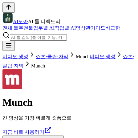
AI모아
AI 툴 디렉토리
전체 툴
추천툴
업무별 AI
직업별 AI
영상관
가이드
비교함
비디오 생성
쇼츠·클립·자막
Munch
비디오 생성
쇼츠·
클립·자막
Munch
Munch
긴 영상을 가장 빠르게 숏폼으로
지금 바로 사용하기