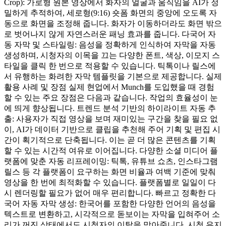
Crop): 가로형 원본 영상에서 화자의 얼굴과 움직임을 AI가 정
밀하게 추적하여, 세로형(9:16) 숏폼 화면의 중앙에 오도록 자
동으로 화면을 조정해 줍니다. 화자가 이동하더라도 화면 밖으
로 벗어나지 않게 자연스러운 패닝 효과를 줍니다. 다국어 자
동 자막 및 스타일링: 음성을 정확하게 인식하여 자막을 자동
생성하며, 시청자의 이목을 끄는 다양한 폰트, 색상, 이모지 스
타일을 클릭 한 번으로 적용할 수 있습니다. 틱톡이나 릴스에
서 유행하는 화려한 자막 템플릿을 기본으로 제공합니다. 실제
활용 사례 및 장점 실제 현업에서 Munch를 도입했을 때 경험
할 수 있는 주요 장점은 다음과 같습니다. 작업의 효율성이 눈
에 띄게 향상됩니다. 트렌드 분석 기반의 하이라이트 자동 추
출: 사용자가 직접 영상을 보며 재미있는 구간을 찾을 필요 없
이, AI가 데이터 기반으로 클립을 추천해 주어 기획 및 편집 시
간이 획기적으로 단축됩니다. 이는 곧 더 많은 콘텐츠를 기획
할 수 있는 시간적 여유로 이어집니다. 다양한 소셜 미디어 플
랫폼에 맞춘 자동 리프레이밍: 틱톡, 유튜브 쇼츠, 인스타그램
릴스 등 각 플랫폼이 요구하는 화면 비율과 여백 기준에 맞춰
영상을 한 번에 최적화할 수 있습니다. 플랫폼별로 일일이 다
시 렌더링할 필요가 없어 매우 편리합니다. 빠르고 정확한 다
국어 자동 자막 생성: 한국어를 포함한 다양한 언어의 음성을
텍스트로 변환하고, 시각적으로 돋보이는 자막을 입혀주어 소
리가 꺼진 상태에서도 시청자의 이탈을 막아줍니다. 시청 유지