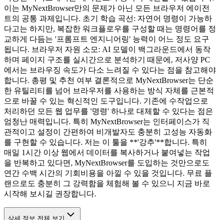
이는 MyNextBrowser만의 문제가 아닌 모든 브라우저 에이전
트의 공통 과제입니다. 초기 학습 곡선: 자연어 명령이 가능하
다고는 하지만, 복잡한 워크플로우를 구성할 때는 명령어를 정
교하게 다듬는 '프롬프트 엔지니어링' 능력이 어느 정도 요구
됩니다. 브라우저 자원 소모: AI 모델이 백그라운드에서 동작
하며 페이지 구조를 실시간으로 분석하기 때문에, 저사양 PC
에서는 브라우징 속도가 다소 느려질 수 있다는 점을 참고해야
합니다. 총평 및 추천 여부 결론적으로 MyNextBrowser는 단순
한 유틸리티를 넘어 브라우저를 사용하는 방식 자체를 근본적
으로 바꿀 수 있는 혁신적인 도구입니다. 기존에 수작업으로
처리하던 모든 웹 업무를 '명령' 하나로 대체할 수 있다는 점은
엄청난 매력입니다. 특히 MyNextBrowser는 인터페이스가 직
관적이고 설정이 간편하여 비개발자도 충분히 고성능 자동화
를 구현할 수 있습니다. 저는 이 툴을 **'강추'**합니다. 특히
매일 1시간 이상 웹에서 데이터를 복사하거나 붙여넣는 작업
을 반복하고 있다면, MyNextBrowser를 도입하는 것만으로도
연간 수백 시간의 기회비용을 아낄 수 있을 것입니다. 무료 플
랜으로도 충분히 그 강력함을 체험해 볼 수 있으니 지금 바로
시작해 보시길 권장합니다.
상세 정보 전체 보기