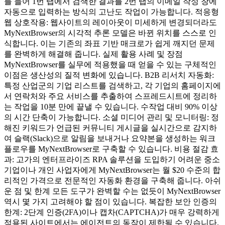
를 들어 1번 탭에서 검색한 결과를 2번 탭의 이메일 작성 창에
자동으로 입력하는 방식의 고난도 작업이 가능합니다. 적응형
웹 상호작용: 웹사이트의 레이아웃이 미세하게 변경되더라도
MyNextBrowser의 시각적 추론 모델은 바뀐 위치를 스스로 인
식합니다. 이는 기존의 좌표 기반 매크로가 쉽게 깨지던 문제
를 완벽하게 해결해 줍니다. 실제 활용 사례 및 장점
MyNextBrowser를 실무에 적용했을 때 얻을 수 있는 구체적인
이점은 생산성의 질적 변화에 있습니다. B2B 리서치 자동화:
특정 산업군의 기업 리스트를 검색하고, 각 기업의 홈페이지에
서 연락처와 주요 서비스를 추출하여 스프레드시트에 정리하
는 작업을 10분 만에 끝낼 수 있습니다. 수작업 대비 90% 이상
의 시간 단축이 가능합니다. 소셜 미디어 관리 및 모니터링: 정
해진 키워드가 언급된 커뮤니티 게시글을 실시간으로 감지하
여 슬랙(Slack)으로 알림을 보내거나 요약본을 생성하는 워크
플로우를 MyNextBrowser로 구축할 수 있습니다. 비용 절감 효
과: 고가의 엔터프라이즈 RPA 솔루션을 도입하기 어려운 중소
기업이나 개인 사업자에게 MyNextBrowser는 월 $20 수준의 합
리적인 가격으로 전문적인 자동화 환경을 구축해 줍니다. 아쉬
운 점 및 한계 모든 도구가 완벽할 수는 없듯이 MyNextBrowser
역시 몇 가지 고려해야 할 점이 있습니다. 복잡한 보안 인증의
한계: 2단계 인증(2FA)이나 캡차(CAPTCHA)가 매우 강력하게
적용된 사이트에서는 에이전트의 동작이 제한될 수 있습니다.