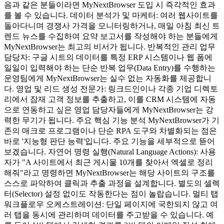
음과 같은 분들이라면 MyNextBrowser 도입 시 즉각적인 효과
를 볼 수 있습니다. 데이터 분석가 및 마케터: 여러 웹사이트를
돌아다니며 경쟁사 가격을 모니터링하거나, 매일 아침 최신 트
렌드 뉴스를 수집하여 요약 보고서를 작성해야 하는 분들에게
MyNextBrowser는 최고의 비서가 됩니다. 반복적인 관리 업무
담당자: 구글 시트의 데이터를 특정 ERP 시스템이나 웹 폼에
일일이 입력해야 하는 단순 반복 업무(Data Entry)를 수행하는
운영팀에게 MyNextBrowser는 실수 없는 자동화를 제공합니
다. 영업 및 리드 생성 전문가: 링크드인이나 각종 기업 디렉토
리에서 잠재 고객 정보를 추출하고, 이를 CRM 시스템에 자동
으로 연동하고 싶은 영업 담당자들에게 MyNextBrowser는 강
력한 무기가 됩니다. 주요 핵심 기능 분석 MyNextBrowser가 기
존의 매크로 프로그램이나 단순 RPA 도구와 차별화되는 점은
바로 '지능형 판단 능력'입니다. 주요 기능을 세부적으로 뜯어
보겠습니다. 자연어 명령 실행(Natural Language Actions): 사용
자가 "A 사이트에서 최근 게시물 10개를 찾아서 엑셀로 정리
해줘"라고 명령하면 MyNextBrowser는 해당 사이트의 구조를
스스로 파악하여 클릭과 추출 과정을 설계합니다. 별도의 셀렉
터(Selector) 설정 없이도 작동한다는 점이 놀랍습니다. 멀티 탭
워크플로우 오케스트레이션: 단일 페이지에 국한되지 않고 여
러 탭을 동시에 관리하며 데이터를 주고받을 수 있습니다. 예