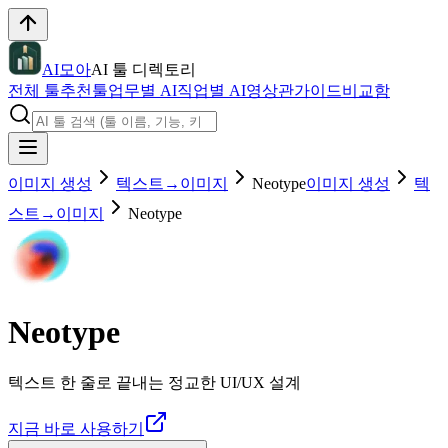
AI모아
AI 툴 디렉토리
전체 툴
추천툴
업무별 AI
직업별 AI
영상관
가이드
비교함
이미지 생성
텍스트→이미지
Neotype
이미지 생성
텍
스트→이미지
Neotype
Neotype
텍스트 한 줄로 끝내는 정교한 UI/UX 설계
지금 바로 사용하기