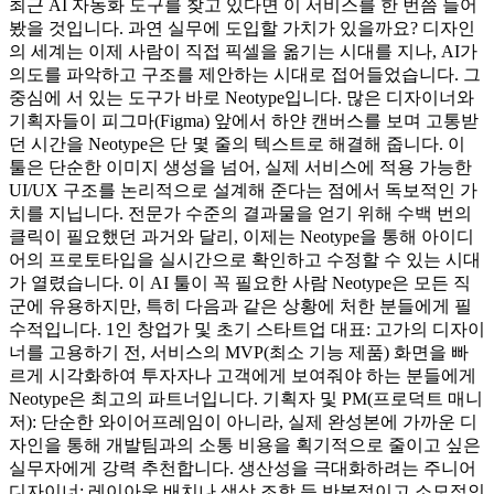
최근 AI 자동화 도구를 찾고 있다면 이 서비스를 한 번쯤 들어
봤을 것입니다. 과연 실무에 도입할 가치가 있을까요? 디자인
의 세계는 이제 사람이 직접 픽셀을 옮기는 시대를 지나, AI가
의도를 파악하고 구조를 제안하는 시대로 접어들었습니다. 그
중심에 서 있는 도구가 바로 Neotype입니다. 많은 디자이너와
기획자들이 피그마(Figma) 앞에서 하얀 캔버스를 보며 고통받
던 시간을 Neotype은 단 몇 줄의 텍스트로 해결해 줍니다. 이
툴은 단순한 이미지 생성을 넘어, 실제 서비스에 적용 가능한
UI/UX 구조를 논리적으로 설계해 준다는 점에서 독보적인 가
치를 지닙니다. 전문가 수준의 결과물을 얻기 위해 수백 번의
클릭이 필요했던 과거와 달리, 이제는 Neotype을 통해 아이디
어의 프로토타입을 실시간으로 확인하고 수정할 수 있는 시대
가 열렸습니다. 이 AI 툴이 꼭 필요한 사람 Neotype은 모든 직
군에 유용하지만, 특히 다음과 같은 상황에 처한 분들에게 필
수적입니다. 1인 창업가 및 초기 스타트업 대표: 고가의 디자이
너를 고용하기 전, 서비스의 MVP(최소 기능 제품) 화면을 빠
르게 시각화하여 투자자나 고객에게 보여줘야 하는 분들에게
Neotype은 최고의 파트너입니다. 기획자 및 PM(프로덕트 매니
저): 단순한 와이어프레임이 아니라, 실제 완성본에 가까운 디
자인을 통해 개발팀과의 소통 비용을 획기적으로 줄이고 싶은
실무자에게 강력 추천합니다. 생산성을 극대화하려는 주니어
디자이너: 레이아웃 배치나 색상 조합 등 반복적이고 소모적인