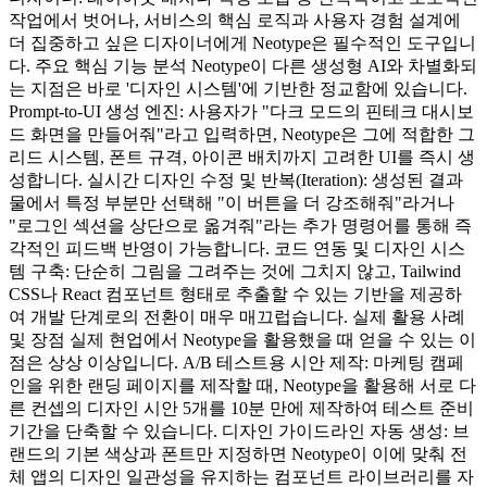
작업에서 벗어나, 서비스의 핵심 로직과 사용자 경험 설계에
더 집중하고 싶은 디자이너에게 Neotype은 필수적인 도구입니
다. 주요 핵심 기능 분석 Neotype이 다른 생성형 AI와 차별화되
는 지점은 바로 '디자인 시스템'에 기반한 정교함에 있습니다.
Prompt-to-UI 생성 엔진: 사용자가 "다크 모드의 핀테크 대시보
드 화면을 만들어줘"라고 입력하면, Neotype은 그에 적합한 그
리드 시스템, 폰트 규격, 아이콘 배치까지 고려한 UI를 즉시 생
성합니다. 실시간 디자인 수정 및 반복(Iteration): 생성된 결과
물에서 특정 부분만 선택해 "이 버튼을 더 강조해줘"라거나
"로그인 섹션을 상단으로 옮겨줘"라는 추가 명령어를 통해 즉
각적인 피드백 반영이 가능합니다. 코드 연동 및 디자인 시스
템 구축: 단순히 그림을 그려주는 것에 그치지 않고, Tailwind
CSS나 React 컴포넌트 형태로 추출할 수 있는 기반을 제공하
여 개발 단계로의 전환이 매우 매끄럽습니다. 실제 활용 사례
및 장점 실제 현업에서 Neotype을 활용했을 때 얻을 수 있는 이
점은 상상 이상입니다. A/B 테스트용 시안 제작: 마케팅 캠페
인을 위한 랜딩 페이지를 제작할 때, Neotype을 활용해 서로 다
른 컨셉의 디자인 시안 5개를 10분 만에 제작하여 테스트 준비
기간을 단축할 수 있습니다. 디자인 가이드라인 자동 생성: 브
랜드의 기본 색상과 폰트만 지정하면 Neotype이 이에 맞춰 전
체 앱의 디자인 일관성을 유지하는 컴포넌트 라이브러리를 자