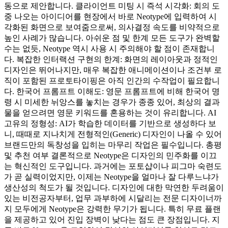
동으로 제안합니다. 클라이언트 미팅 시 즉석 시각화: 회의 도
중 나오는 아이디어를 현장에서 바로 Neotype에 입력하여 시
각화된 화면으로 보여줌으로써, 의사결정 속도를 비약적으로
높인 사례가 많습니다. 아쉬운 점 및 한계 모든 도구가 완벽할
수는 없듯, Neotype 역시 사용 시 주의해야 할 점이 존재합니
다. 복잡한 인터랙션 구현의 한계: 화면의 레이아웃과 정적인
디자인은 뛰어나지만, 매우 복잡한 애니메이션이나 조건부 로
직이 포함된 프로토타이핑은 아직 인간의 수작업이 필요합니
다. 한국어 프롬프트 이해도: 영문 프롬프트에 비해 한국어 명
령 시 미세한 뉘앙스를 놓치는 경우가 종종 있어, 최상의 결과
물을 얻으려면 영문 키워드를 혼용하는 것이 유리합니다. AI
고유의 정형성: AI가 학습한 데이터를 기반으로 생성하다 보
니, 때때로 지나치게 전형적인(Generic) 디자인이 나올 수 있어
브랜드만의 독창성을 입히는 마무리 작업은 필수입니다. 총평
및 추천 여부 결론적으로 Neotype은 디자인의 민주화를 이끄
는 혁신적인 도구입니다. 과거에는 포토샵이나 피그마 숙련도
가 곧 실력이었지만, 이제는 Neotype을 얼마나 잘 다루느냐가
생산성의 척도가 될 것입니다. 디자인에 대한 막연한 두려움이
있는 비전공자부터, 업무 과부하에 시달리는 전문 디자이너까
지 모두에게 Neotype은 강력한 무기가 됩니다. 특히 무료 플랜
을 제공하고 있어 진입 장벽이 낮다는 점도 큰 장점입니다. 지