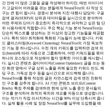
간 안에 더 많은 고품질 글을 작성해야 하지만, 매번 아이디어
가 고갈되어 어려움을 겪는 분들에게 NeuralText의 AI 작성 도
구는 큰 힘이 됩니다. 경쟁사 분석에 지친 대행사 담당자: 구글
검색 결과(SERP)의 상위권 데이터들을 실시간으로 분석하여
어떤 주제와 단어가 중요한지 즉각적으로 파악하고 싶은 팀 단
위 사용자에게 적합합니다. 주요 핵심 기능 분석 NeuralText는
단순히 텍스트를 생성하는 것 이상의 정교한 기능들을 제공합
니다. 특히 SEO 최적화에 특화된 기능들이 눈에 띕니다. 키워
드 클러스터링(Keyword Clustering): NeuralText의 가장 독보적
인 기능 중 하나입니다. 수천 개의 키워드를 입력하면 검색 의
도(Intent)에 따라 자동으로 그룹화하여, 어떤 키워드들을 묶어
하나의 포스팅으로 작성해야 할지 명확한 가이드를 제시합니
다. 실시간 콘텐츠 옵티마이저(Content Optimizer): 글을 쓰는 동
안 화면 옆에서 구글 상위 노출을 위해 필요한 키워드 빈도, 헤
딩 구조, 가독성 점수 등을 실시간으로 피드백해 줍니다.
NeuralText를 통해 작성된 글은 자연스럽게 검색 엔진 친화적
인 구조를 갖추게 됩니다. AI 기반 콘텐츠 브리프(Content
Briefs): 특정 주제를 검색하면 현재 상위 노출 중인 문서들의
구조를 분석하여 최적의 목차와 개요를 자동으로 생성합니다.
이는 작가가 직접 리서치하는 시간을 90% 이상 단축시켜 줍니
다. 실제 활용 사례 및 장점 NeuralText를 실무에 도입했을 때