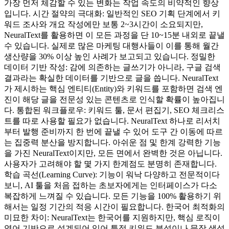
가장 먼저 체감할 수 있는 변화는 작업 속도의 비약적인 향상
입니다. 시간 절약의 극대화: 일반적인 SEO 기획 단계에서 키
워드 조사와 개요 작성에만 보통 2~3시간이 소요되지만,
NeuralText를 활용하면 이 모든 과정을 단 10~15분 내외로 끝낼
수 있습니다. 실제로 많은 마케팅 대행사들이 이를 통해 월간
생산량을 30% 이상 높인 사례가 보고되고 있습니다. 정밀한
데이터 기반 작성: 감에 의존하는 글쓰기가 아니라, 구글 검색
결과라는 확실한 데이터를 기반으로 글을 씁니다. NeuralText
가 제시하는 핵심 엔티티(Entity)와 키워드를 포함하면 검색 엔
진이 해당 글을 전문성 있는 콘텐츠로 인식할 확률이 높아집니
다. 통합된 워크플로우: 키워드 툴, 문서 편집기, SEO 체크리스
트를 따로 사용할 필요가 없습니다. NeuralText 하나로 리서치
부터 발행 준비까지 한 번에 끝낼 수 있어 도구 간 이동에 따르
는 집중력 분산을 방지합니다. 아쉬운 점 및 한계 강력한 기능
을 가진 NeuralText이지만, 모든 면에서 완벽한 것은 아닙니다.
사용자가 고려해야 할 몇 가지 한계점도 분명히 존재합니다.
학습 곡선(Learning Curve): 기능이 워낙 다양하고 전문적이다
보니, AI 툴을 처음 접하는 초보자에게는 인터페이스가 다소
복잡하게 느껴질 수 있습니다. 모든 기능을 100% 활용하기 위
해서는 일정 기간의 적응 시간이 필요합니다. 한국어 최적화의
미묘한 차이: NeuralText는 한국어를 지원하지만, 핵심 로직이
영어 기반으로 설계되어 있어 특정 키워드 분석이나 문장 생성