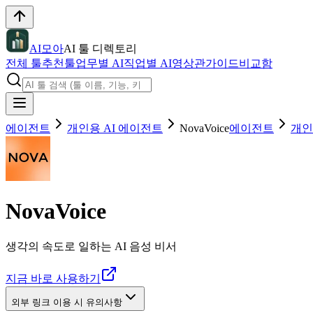
AI모아
AI 툴 디렉토리
전체 툴
추천툴
업무별 AI
직업별 AI
영상관
가이드
비교함
에이전트
개인용 AI 에이전트
NovaVoice
에이전트
개인
NovaVoice
생각의 속도로 일하는 AI 음성 비서
지금 바로 사용하기
외부 링크 이용 시 유의사항