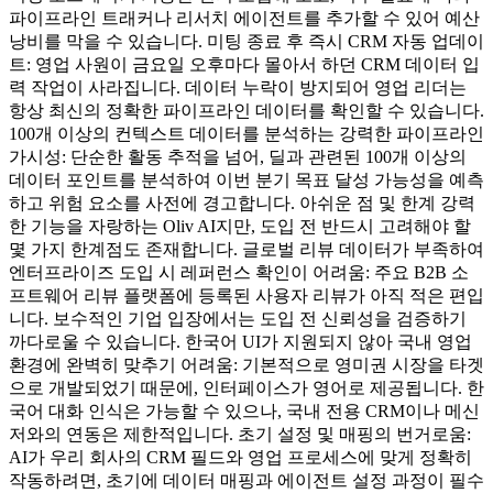
파이프라인 트래커나 리서치 에이전트를 추가할 수 있어 예산
낭비를 막을 수 있습니다. 미팅 종료 후 즉시 CRM 자동 업데이
트: 영업 사원이 금요일 오후마다 몰아서 하던 CRM 데이터 입
력 작업이 사라집니다. 데이터 누락이 방지되어 영업 리더는
항상 최신의 정확한 파이프라인 데이터를 확인할 수 있습니다.
100개 이상의 컨텍스트 데이터를 분석하는 강력한 파이프라인
가시성: 단순한 활동 추적을 넘어, 딜과 관련된 100개 이상의
데이터 포인트를 분석하여 이번 분기 목표 달성 가능성을 예측
하고 위험 요소를 사전에 경고합니다. 아쉬운 점 및 한계 강력
한 기능을 자랑하는 Oliv AI지만, 도입 전 반드시 고려해야 할
몇 가지 한계점도 존재합니다. 글로벌 리뷰 데이터가 부족하여
엔터프라이즈 도입 시 레퍼런스 확인이 어려움: 주요 B2B 소
프트웨어 리뷰 플랫폼에 등록된 사용자 리뷰가 아직 적은 편입
니다. 보수적인 기업 입장에서는 도입 전 신뢰성을 검증하기
까다로울 수 있습니다. 한국어 UI가 지원되지 않아 국내 영업
환경에 완벽히 맞추기 어려움: 기본적으로 영미권 시장을 타겟
으로 개발되었기 때문에, 인터페이스가 영어로 제공됩니다. 한
국어 대화 인식은 가능할 수 있으나, 국내 전용 CRM이나 메신
저와의 연동은 제한적입니다. 초기 설정 및 매핑의 번거로움:
AI가 우리 회사의 CRM 필드와 영업 프로세스에 맞게 정확히
작동하려면, 초기에 데이터 매핑과 에이전트 설정 과정이 필수