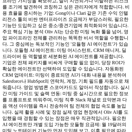
프라인 가시성을 확보하고, 딜이 지연되거나 이탈하는 리스크
를 조기에 발견하여 코칭하고 싶은 관리자에게 적합합니다. 비
용 효율을 중시하는 기업: Gong이나 Clari 같은 기존 수익 인텔
리전스 툴의 비싼 엔터프라이즈 요금제가 부담스러워, 필요한
기능만 도입하고 싶은 중소/중견기업에 최적화되어 있습니다.
주요 핵심 기능 분석 Oliv AI는 단순한 미팅 녹화 툴을 넘어, 영
업 파이프라인 전체를 관리하는 똑똑한 비서 역할을 수행합니
다. 그 중심에는 독보적인 기능인 '모듈형 AI 에이전트'가 있습
니다. 모듈형 AI 에이전트: 미팅 어시스턴트, CRM 매니저, 딜
드라이버 등 역할별로 세분화된 AI 에이전트를 제공합니다.
기업은 전체 패키지를 비싸게 구매할 필요 없이, 당장 ROI가
확실한 에이전트만 선택하여 도입할 수 있습니다. 자동화된
CRM 업데이트: 미팅이 종료되면 AI가 대화 내용을 분석하여
Salesforce나 HubSpot의 연락처, 계정, 기회 필드를 자동으로 채
워줍니다. 영업 방법론 스코어카드도 알아서 작성합니다. 실시
간 미팅 가이드 및 슬랙 연동: 미팅 중 실시간으로 필요한 정보
를 프롬프트로 띄워주며, 미팅 직후 Slack 채널로 요약본과 다
음 액션 아이템을 즉시 전송하여 팀 전체의 협업 속도를 높입
니다. 실제 활용 사례 및 장점 실제 영업 현장에서 Oliv AI를 도
입했을 때 경험할 수 있는 장점은 매우 직관적입니다. 필요한
AI 에이전트만 개별 도입 가능한 모듈형 요금제: 월 19달러의
미팅 노트테이커 기능만 먼저 도입해 보고, 이후 필요에 따라