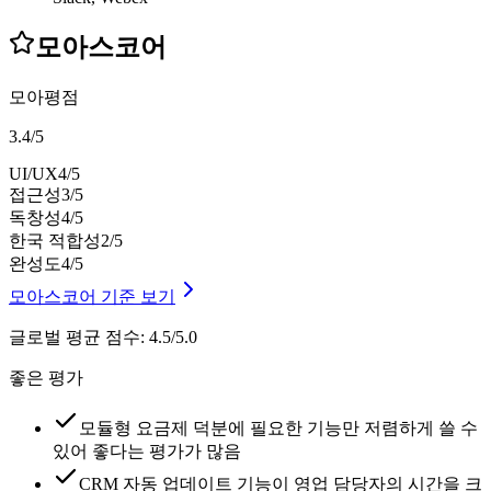
모아스코어
모아평점
3.4
/
5
UI/UX
4
/5
접근성
3
/5
독창성
4
/5
한국 적합성
2
/5
완성도
4
/5
모아스코어 기준 보기
글로벌 평균 점수
:
4.5/5.0
좋은 평가
모듈형 요금제 덕분에 필요한 기능만 저렴하게 쓸 수
있어 좋다는 평가가 많음
CRM 자동 업데이트 기능이 영업 담당자의 시간을 크