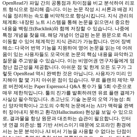
OpenRead가 파일 간의 공통점과 차이점을 비교 분석하여 리포
트 형식으로 정리해 줍니다. 이는 논문 작성 시 서론과 배경 지
식을 정리하는 속도를 비약적으로 향상시킵니다. 지식 관리의
체계화: 내장된 노트 시스템을 통해 논문을 읽으면서 중요한
내용을 백링크(Backlink)와 함께 저장할 수 있습니다. 나중에
특정 개념을 찾을 때, 해당 개념이 언급된 논문 원문으로 즉시
이동할 수 있어 체계적인 지식 관리가 가능합니다. 언어 장벽
해소: 다국어 번역 기능을 지원하여 영어 논문을 읽는 데 어려
움이 있는 사용자들도 모국어로 논문의 핵심 내용을 파악하고
질문을 주고받을 수 있습니다. 이는 비영어권 연구자들에게 엄
청난 접근성을 제공합니다. 아쉬운 점 및 한계 모든 도구가 그
렇듯 OpenRead 역시 완벽한 것은 아닙니다. 사용자가 미리 인
지해야 할 몇 가지 아쉬운 점이 있습니다. 무료 플랜의 제약: 무
료 버전에서는 Paper Espresso나 Q&A 횟수가 월 5회 수준으로
매우 제한적입니다. 툴의 진가를 발휘하려면 유료 플랜 결제가
사실상 필수적입니다. 초고난도 기술 논문의 오역 가능성: 최
신 양자역학이나 고도의 수학적 논문에서는 AI가 맥락을 완벽
히 짚어내지 못하고 환각(Hallucination) 현상을 보일 수 있으므
로, 결과물을 항상 원문과 대조하는 습관이 필요합니다. 인터
넷 연결 의존성: 웹 기반 서비스이기 때문에 오프라인 환경에
서는 논문 분석이나 AI 비서 기능을 사용할 수 없다는 단점이