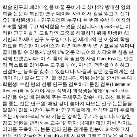
학술 연구의 패러다임을 바꿀 준비가 되셨나요? 방대한 양의
학술 논문과 복잡한 연구 데이터 사이에서 길을 잃고 계신가
요? 대학원생이나 연구자라면 누구나 한 번쯤 수백 페이지의
PDF를 앞에 두고 막막함을 느꼈을 것입니다. OpenRead는 이
러한 연구자들의 고질적인 고충을 해결하기 위해 탄생한 AI
기반의 차세대 연구 도구입니다. 전 세계 3억 편 이상의 학술
자료를 학습한 이 서비스가 과연 여러분의 연구 효율을 얼마나
끌어올릴 수 있을지, 상위 1% 전문 리뷰어의 시각으로 심층 분
석해 보겠습니다. 이 AI 툴이 꼭 필요한 사람 OpenRead는 단순
히 텍스트를 읽어주는 도구를 넘어, 지식의 맥락을 이해하고
연결하는 능력을 갖추고 있습니다. 다음과 같은 분들에게는 선
택이 아닌 필수 도구가 될 것입니다. 학위 논문을 준비하는 대
학원생: 수천 편의 선행 연구를 검토하고 문헌 검토(Literature
Review)를 작성해야 하는 석박사 과정생들에게 OpenRead는
시간을 수십 배 단축해 주는 구세주와 같습니다. 최신 트렌드
를 쫓는 전문 연구원: 매일 같이 쏟아져 나오는 신규 논문들을
일일이 읽을 시간이 부족한 연구자들에게, 핵심만 골라 추출해
주는 OpenRead의 요약 기능은 강력한 무기가 됩니다. 다양한
참고 문헌을 관리하는 교수 및 학자: 방대한 개인 지식 라이브
러리를 구축하고, 논문 간의 인용 관계를 한눈에 파악하고자
하는 전문가들에게 OpenRead의 시각화 그래프 기능은 필수적