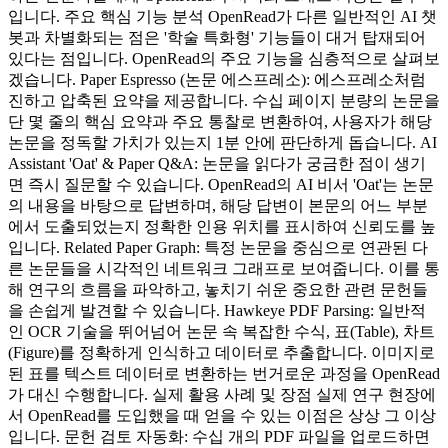
입니다. 주요 핵심 기능 분석 OpenRead가 다른 일반적인 AI 챗
봇과 차별화되는 점은 '학술 특화형' 기능들이 대거 탑재되어
있다는 점입니다. OpenRead의 주요 기능을 심층적으로 살펴보
겠습니다. Paper Espresso (논문 에스프레소): 에스프레소처럼
진하고 압축된 요약을 제공합니다. 수십 페이지 분량의 논문을
단 몇 줄의 핵심 요약과 주요 통찰로 변환하여, 사용자가 해당
논문을 정독할 가치가 있는지 1분 안에 판단하게 돕습니다. AI
Assistant 'Oat' & Paper Q&A: 논문을 읽다가 궁금한 점이 생기
면 즉시 질문할 수 있습니다. OpenRead의 AI 비서 'Oat'는 논문
의 내용을 바탕으로 답변하며, 해당 답변이 본문의 어느 부분
에서 도출되었는지 정확한 인용 위치를 표시하여 신뢰도를 높
입니다. Related Paper Graph: 특정 논문을 중심으로 연관된 다
른 논문들을 시각적인 네트워크 그래프로 보여줍니다. 이를 통
해 연구의 흐름을 파악하고, 놓치기 쉬운 중요한 관련 문헌들
을 손쉽게 발견할 수 있습니다. Hawkeye PDF Parsing: 일반적
인 OCR 기술을 뛰어넘어 논문 속 복잡한 수식, 표(Table), 차트
(Figure)를 정확하게 인식하고 데이터로 추출합니다. 이미지로
된 표를 텍스트 데이터로 변환하는 번거로운 과정을 OpenRead
가 대신 수행합니다. 실제 활용 사례 및 장점 실제 연구 현장에
서 OpenRead를 도입했을 때 얻을 수 있는 이점은 상상 그 이상
입니다. 문헌 검토 자동화: 수십 개의 PDF 파일을 업로드하면