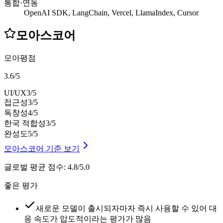
통합·연동
OpenAI SDK, LangChain, Vercel, LlamaIndex, Cursor
모아스코어
모아평점
3.6
/
5
UI/UX
3
/5
접근성
3
/5
독창성
4
/5
한국 적합성
3
/5
완성도
5
/5
모아스코어 기준 보기
글로벌 평균 점수
:
4.8/5.0
좋은 평가
새로운 모델이 출시되자마자 즉시 사용할 수 있어 대
응 속도가 압도적이라는 평가가 많음