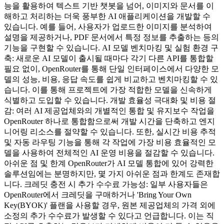
능을 활용하여 텍스트 기반 챗봇을 넘어, 이미지와 문서를 이
해하고 처리하는 더욱 풍부한 AI 애플리케이션을 개발할 수
있습니다. 예를 들어, 사용자가 업로드한 이미지를 분석하여
설명을 제공하거나, PDF 문서에서 특정 정보를 추출하는 등의
기능을 구현할 수 있습니다. AI 모델 벤치마킹 및 실험 환경 구
축: 새로운 AI 모델이 출시될 때마다 각기 다른 API를 통합할
필요 없이, OpenRouter를 통해 단일 인터페이스에서 다양한 모
델의 성능, 비용, 응답 속도를 쉽게 비교하고 벤치마킹할 수 있
습니다. 이를 통해 프로젝트에 가장 적합한 모델을 신속하게
식별하고 도입할 수 있습니다. 개발 효율성 극대화 및 비용 절
감: 여러 AI 제공업체와의 개별적인 통합 및 유지보수 작업을
OpenRouter 하나로 통합함으로써 개발 시간을 단축하고 엔지
니어링 리소스를 절약할 수 있습니다. 또한, 실시간 비용 추적
및 자동 라우팅 기능을 통해 각 작업에 가장 비용 효율적인 모
델을 사용하여 전체적인 AI 운영 비용을 절감할 수 있습니다.
아쉬운 점 및 한계 OpenRouter가 AI 모델 통합에 있어 강력한
솔루션임에는 분명하지만, 몇 가지 아쉬운 점과 한계도 존재합
니다. 크레딧 충전 시 추가 수수료 가능성: 일부 사용자들은
OpenRouter에서 크레딧을 구매하거나 'Bring Your Own
Key(BYOK)' 플랜을 사용할 경우, 원본 제공업체의 가격 외에
소정의 추가 수수료가 발생할 수 있다고 언급합니다. 이는 직