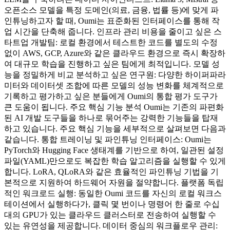
오픈소스 모델을 특정 도메인(의료, 금융, 법률 등)에 맞게 파
인튜닝하고자 할 때, Oumi는 표준화된 인터페이스를 통해 작
업 시간을 단축해 줍니다. 인프라 관리 비용을 줄이고 싶은 스
타트업 개발팀: 로컬 환경에서 테스트한 코드를 별도의 수정
없이 AWS, GCP, Azure와 같은 클라우드 환경으로 즉시 확장하
여 대규모 학습을 진행하고 싶은 팀에게 최적입니다. 모델 성
능을 정밀하게 비교 분석하고 싶은 연구원: 다양한 하이퍼파라
미터와 데이터셋 조합에 따른 모델의 성능 변화를 체계적으로
기록하고 평가하고 싶은 분들에게 Oumi의 통합 평가 도구가
큰 도움이 됩니다. 주요 핵심 기능 분석 Oumi는 기존의 파편화
된 AI 개발 도구들을 하나로 묶어주는 강력한 기능들을 탑재
하고 있습니다. 주요 핵심 기능을 세부적으로 살펴보면 다음과
같습니다. 통합 트레이닝 및 파인튜닝 인터페이스: Oumi는
PyTorch와 Hugging Face 생태계를 기반으로 하여, 일관된 설정
파일(YAML)만으로도 복잡한 학습 알고리즘을 실행할 수 있게
합니다. LoRA, QLoRA와 같은 효율적인 파인튜닝 기법을 기
본적으로 지원하여 하드웨어 자원을 절약합니다. 플랫폼 독립
적인 워크로드 실행: 동일한 Oumi 코드를 자신의 로컬 워크스
테이션에서 실행하다가, 클릭 몇 번이나 명령어 한 줄로 수십
대의 GPU가 있는 클라우드 클러스터로 전송하여 실행할 수
있는 유연성을 제공합니다. 데이터 중심의 워크플로우 관리: