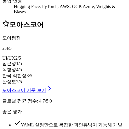
통합·연동
Hugging Face, PyTorch, AWS, GCP, Azure, Weights &
Biases
모아스코어
모아평점
2.4
/
5
UI/UX
2
/5
접근성
1
/5
독창성
4
/5
한국 적합성
3
/5
완성도
2
/5
모아스코어 기준 보기
글로벌 평균 점수
:
4.7/5.0
좋은 평가
YAML 설정만으로 복잡한 파인튜닝이 가능해 개발