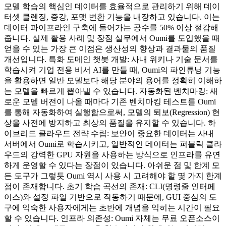
모델 학습의 핵심인 데이터를 효율적으로 관리하기 위해 데이
터셋 클렌징, 증강, 포맷 변환 기능을 내장하고 있습니다. 이는
데이터 파이프라인 구축에 들어가는 공수를 50% 이상 절감해
줍니다. 실제 활용 사례 및 장점 실무에서 Oumi를 도입했을 때
얻을 수 있는 가장 큰 이점은 생산성의 향상과 결과물의 품질
개선입니다. 특화 도메인 챗봇 개발: 사내 위키나 기술 문서를
학습시켜 기업 전용 비서 AI를 만들 때, Oumi의 파인튜닝 기능
을 활용하면 일반 모델보다 해당 분야의 용어를 정확히 이해하
는 모델을 빠르게 뽑아낼 수 있습니다. 자동화된 벤치마킹: 새
로운 모델 버전이 나올 때마다 기존 벤치마킹 테스트를 Oumi
를 통해 자동화하여 실행함으로써, 모델의 퇴보(Regression) 현
상을 사전에 방지하고 최상의 품질을 유지할 수 있습니다. 하
이브리드 클라우드 전략 수립: 보안이 중요한 데이터는 사내
서버에서 Oumi로 학습시키고, 일반적인 데이터는 퍼블릭 클라
우드의 강력한 GPU 자원을 사용하는 방식으로 인프라를 유연
하게 운영할 수 있다는 장점이 있습니다. 아쉬운 점 및 한계 모
든 도구가 그렇듯 Oumi 역시 사용 시 고려해야 할 몇 가지 한계
점이 존재합니다. 초기 학습 곡선의 존재: CLI(명령줄 인터페
이스)와 설정 파일 기반으로 작동하기 때문에, GUI 중심의 도
구에 익숙한 사용자에게는 초반에 개념을 익히는 시간이 필요
할 수 있습니다. 인프라 의존성: Oumi 자체는 무료 오픈소스이