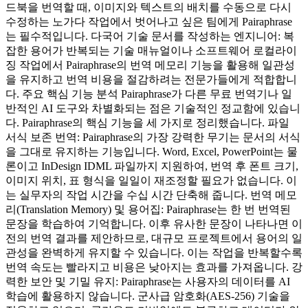
드북을 번역할 때, 이미지와 텍스트의 배치를 수동으로 다시
수정하는 노가다 작업에서 벗어나고 싶은 팀에게 Pairaphrase
는 필수적입니다. 다국어 기술 문서를 작성하는 엔지니어: 복
잡한 용어가 반복되는 기술 매뉴얼이나 소프트웨어 로컬라이
징 작업에서 Pairaphrase의 번역 메모리 기능을 활용해 일관성
을 유지하고 번역 비용을 절감하려는 전문가들에게 적합합니
다. 주요 핵심 기능 분석 Pairaphrase가 다른 무료 번역기나 일
반적인 AI 도구와 차별화되는 점은 기술적인 정교함에 있습니
다. Pairaphrase의 핵심 기능을 세 가지로 정리했습니다. 파일
서식 보존 번역: Pairaphrase의 가장 강력한 무기는 문서의 서식
을 그대로 유지하는 기능입니다. Word, Excel, PowerPoint는 물
론이고 InDesign IDML 파일까지 지원하여, 번역 후 폰트 크기,
이미지 위치, 표 형식을 일일이 재조정할 필요가 없습니다. 이
는 실무자의 작업 시간을 수십 시간 단축해 줍니다. 번역 메모
리(Translation Memory) 및 용어집: Pairaphrase는 한 번 번역된
문장을 학습하여 기억합니다. 이후 유사한 문장이 나타나면 이
전의 번역 결과를 제안하므로, 대규모 프로젝트에서 용어의 일
관성을 완벽하게 유지할 수 있습니다. 이는 작업을 반복할수록
번역 속도는 빨라지고 비용은 낮아지는 효과를 가져옵니다. 강
력한 보안 및 기밀 유지: Pairaphrase는 사용자의 데이터를 AI
학습에 활용하지 않습니다. 군사급 암호화(AES-256) 기술을