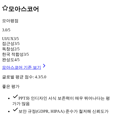
모아스코어
모아평점
3.0
/
5
UI/UX
3
/5
접근성
3
/5
독창성
2
/5
한국 적합성
3
/5
완성도
4
/5
모아스코어 기준 보기
글로벌 평균 점수
:
4.3/5.0
좋은 평가
PPT와 인디자인 서식 보존력이 매우 뛰어나다는 평
가가 많음
보안 규정(GDPR, HIPAA) 준수가 철저해 신뢰도가