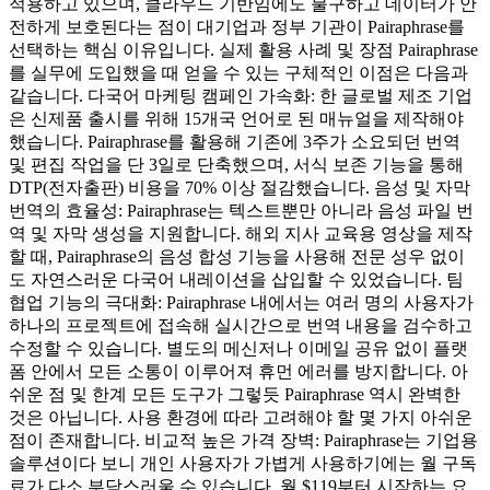
적용하고 있으며, 클라우드 기반임에도 불구하고 데이터가 안
전하게 보호된다는 점이 대기업과 정부 기관이 Pairaphrase를
선택하는 핵심 이유입니다. 실제 활용 사례 및 장점 Pairaphrase
를 실무에 도입했을 때 얻을 수 있는 구체적인 이점은 다음과
같습니다. 다국어 마케팅 캠페인 가속화: 한 글로벌 제조 기업
은 신제품 출시를 위해 15개국 언어로 된 매뉴얼을 제작해야
했습니다. Pairaphrase를 활용해 기존에 3주가 소요되던 번역
및 편집 작업을 단 3일로 단축했으며, 서식 보존 기능을 통해
DTP(전자출판) 비용을 70% 이상 절감했습니다. 음성 및 자막
번역의 효율성: Pairaphrase는 텍스트뿐만 아니라 음성 파일 번
역 및 자막 생성을 지원합니다. 해외 지사 교육용 영상을 제작
할 때, Pairaphrase의 음성 합성 기능을 사용해 전문 성우 없이
도 자연스러운 다국어 내레이션을 삽입할 수 있었습니다. 팀
협업 기능의 극대화: Pairaphrase 내에서는 여러 명의 사용자가
하나의 프로젝트에 접속해 실시간으로 번역 내용을 검수하고
수정할 수 있습니다. 별도의 메신저나 이메일 공유 없이 플랫
폼 안에서 모든 소통이 이루어져 휴먼 에러를 방지합니다. 아
쉬운 점 및 한계 모든 도구가 그렇듯 Pairaphrase 역시 완벽한
것은 아닙니다. 사용 환경에 따라 고려해야 할 몇 가지 아쉬운
점이 존재합니다. 비교적 높은 가격 장벽: Pairaphrase는 기업용
솔루션이다 보니 개인 사용자가 가볍게 사용하기에는 월 구독
료가 다소 부담스러울 수 있습니다. 월 $119부터 시작하는 요