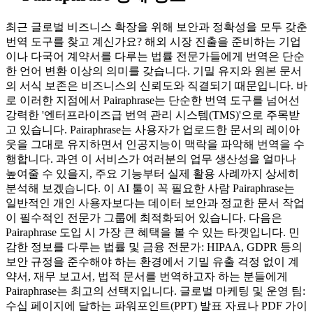
최근 글로벌 비즈니스 확장을 위해 보안과 정확성을 모두 갖춘
번역 도구를 찾고 계신가요? 해외 시장 진출을 준비하는 기업
이나 다국어 계약서를 다루는 법률 전문가들에게 번역은 단순
한 언어 변환 이상의 의미를 갖습니다. 기밀 유지와 원본 문서
의 서식 보존은 비즈니스의 신뢰도와 직결되기 때문입니다. 바
로 이러한 지점에서 Pairaphrase는 단순한 번역 도구를 넘어선
강력한 '엔터프라이즈급 번역 관리 시스템(TMS)'으로 주목받
고 있습니다. Pairaphrase는 사용자가 업로드한 문서의 레이아
웃을 그대로 유지하면서 인공지능이 맥락을 파악해 번역을 수
행합니다. 과연 이 서비스가 여러분의 업무 생산성을 얼마나
높여줄 수 있을지, 주요 기능부터 실제 활용 사례까지 상세히
분석해 보겠습니다. 이 AI 툴이 꼭 필요한 사람 Pairaphrase는
일반적인 개인 사용자보다는 데이터 보안과 정교한 문서 작업
이 필수적인 전문가 그룹에 최적화되어 있습니다. 다음은
Pairaphrase 도입 시 가장 큰 혜택을 볼 수 있는 타겟입니다. 민
감한 정보를 다루는 법률 및 금융 전문가: HIPAA, GDPR 등의
보안 규정을 준수해야 하는 환경에서 기밀 유출 걱정 없이 계
약서, 재무 보고서, 법적 문서를 번역하고자 하는 분들에게
Pairaphrase는 최고의 선택지입니다. 글로벌 마케팅 및 운영 팀:
수십 페이지에 달하는 파워포인트(PPT) 발표 자료나 PDF 가이