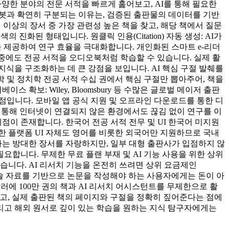
양한 분야의 전문 서적을 빠르게 훑어보고, AI를 통해 필요한
 챗봇과 확연히 구분되는 이유는, 검증된 출판물의 데이터를 기반
100만 권 이상의 장서 중 가장 관련성 높은 책을 찾고, 해당 책에서 질문
 진화된 형태입니다. 원클릭 인용(Citation) 자동 생성: AI가
기능을 제공하여 연구 효율을 극대화합니다. 개인화된 스마트 e-리더
이동 중에도 전공 서적을 오디오북처럼 학습할 수 있습니다. 실제 활
 지식을 구조화하는 데 큰 강점을 보입니다. AI 핵심 구절 발췌를
사학 및 정치학 전공 서적 수십 권에서 핵심 구절만 뽑아주어, 책을
확보: Wiley, Bloomsbury 등 수많은 글로벌 메이저 출판
장점입니다. 모바일 앱 공식 지원 및 오프라인 다운로드를 통한 디
능을 통해 인터넷이 연결되지 않은 환경에서도 끊김 없이 연구를 이
계점이 존재합니다. 한국어 전공 서적 전무 및 UI 한국어 미지원
또한 플랫폼 UI 자체도 영어를 비롯한 외국어만 지원하므로 국내
이라는 방대한 장서를 자랑하지만, 일부 대형 출판사가 입점하지 않
요합니다. 무제한 무료 플랜 부재 및 AI 기능 사용을 위한 상위
 높습니다. AI 리서치 기능을 온전히 쓰려면 상위 요금제인
해외 학술 자료를 기반으로 논문을 작성해야 하는 사용자에게는 돈이 아
달러에 100만 권의 책과 AI 리서치 어시스턴트를 무제한으로 활
차단하고, 실제 출판된 책의 페이지와 구절을 정확히 짚어준다는 점에
그리고 해외 원서로 깊이 있는 학습을 원하는 지식 탐구자에게는