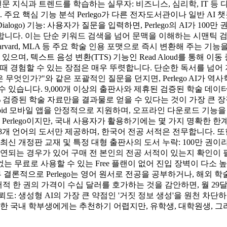
지식과 트렌드를 학습하는 실무자: 비즈니스, 심리학, IT 등 다
요 핵심 기능 분석 Perlego가 다른 전자도서관이나 일반 AI
(Dialogo) 기능: 사용자가 질문을 입력하면, Perlego의 AI가 
제시합니다. 이는 단순 키워드 검색을 넘어 문맥을 이해하는 시맨틱 검색의
rvard, MLA 등 주요 학술 인용 포맷으로 즉시 변환해 주는 
으며, 텍스트 음성 변환(TTS) 기능인 Read Aloud를 통해 
했을 때 경험할 수 있는 장점은 매우 뚜렷합니다. 단순한 독서를 넘어
무엇인가?"와 같은 포괄적인 질문을 던지면, Perlego AI가 역
니다. 9,000개 이상의 출판사와 제휴된 검증된 학술 데이터베이스 
% 검증된 학술 자료만을 결과물로 얻을 수 있다는 것이 가장 큰 
ndroid 모바일 앱을 안정적으로 지원하며, 오프라인 다운로드 기
Perlego이지만, 국내 사용자가 활용하기에는 몇 가지 명확한 한
등 8개 언어의 도서만 제공하며, 한국어 전공 서적은 전무합니다. 
최신 개정판 교재 및 특정 대형 출판사의 도서 누락: 100만 권
연되는 경우가 있어 구매 전 본인의 전공 서적이 있는지 확인이 필
없는 무료로 사용할 수 있는 Free 플랜이 없어 진입 장벽이 다소
천 여부 결론적으로 Perlego는 영어 원서로 전공을 공부하거나, 
서적 한 권의 가격이 수십 달러를 호가하는 것을 감안하면, 월 29
 신뢰도: 생성형 AI의 가장 큰 약점인 '거짓 정보 생성'을 원천 
요한 국내 학부생에게는 추천하기 어렵지만, 유학생, 대학원생, 