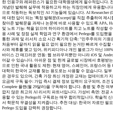
한 인용구와 레퍼런스가 필요한 대학원생에게 필수적입니다. 전문 
개념만 발췌해 실무에 적용하고자 하는 직장인에게 유용합니다. 주
으로 작동하는 독보적인 AI 기능들에 있습니다. AI Researcher 
에 대한 답이 되는 '특정 발췌문(Excerpt)'을 직접 추출하여 
찾아준 발췌문을 과제나 논문에 바로 사용할 수 있도록 APA, Ha
및 노트 기능: 책을 읽으며 하이라이트를 치고 노트를 작성할 수 있
용 사례 및 장점 실제 학업과 연구 환경에서 Perlego를 도입
통한 과제 및 리서치 소요 시간 획기적 단축: "민주주의의 기원은 
처음부터 끝까지 읽을 필요 없이 필요한 논거만 빠르게 수집할 수 있습
사와 제휴를 맺고 있어, 위키피디아나 개인 블로그가 아닌 100
바이스 간 매끄러운 연동: 웹 브라우저뿐만 아니라 iOS 및 A
어갈 수 있습니다. 아쉬운 점 및 한계 글로벌 시장에서 호평받는 
으로 인한 국내 활용도 제한: 현재 영어, 스페인어, 프랑스어 
대학의 한국어 교재를 찾는 용도로는 사용할 수 없습니다. 일부 
은 경우도 있으며, 간혹 가장 최신 개정판 교재는 업데이트가 지
요금제 구독 필수: 가입 즉시 결제 정보 입력이 요구되며, 조건 
Complete 플랜(월 29달러)을 구독해야 합니다. 총평 및 추
깝지 않은 최고의 AI 리서치 파트너입니다. 가성비 측면: 전공 
용할 수 있는 Perlego의 구독료는 매우 합리적입니다. 학술적
서 학문적 무결성을 지켜줍니다. 추천 대상: 한국어 자료만 필
Perlego 도입을 강력히 권장합니다.