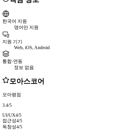
한국어 지원
영어만 지원
지원 기기
Web, iOS, Android
통합·연동
정보 없음
모아스코어
모아평점
3.4
/
5
UI/UX
4
/5
접근성
4
/5
독창성
4
/5