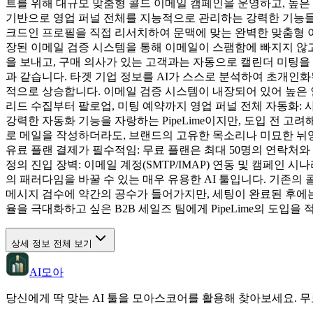
트를 위해 대규모 맞춤형 콜드 이메일 캠페인을 운영하고, 높은 도
기반으로 영업 퍼널 전체를 지능적으로 관리하는 강력한 기능들을 제
크드인 프로필을 직접 리서치하여 문맥에 맞는 완벽한 맞춤형 이
장된 이메일 검증 시스템을 통해 이메일이 스팸함에 빠지지 않고
을 보내고, 구매 의사가 있는 고객과는 자동으로 캘린더 미팅을 예
과 같습니다. 타겟 기업 정보를 AI가 스스로 분석하여 초개인
적으로 상승합니다. 이메일 검증 시스템이 내장되어 있어 높은 인
리드 수집부터 팔로업, 미팅 예약까지 영업 퍼널 전체 자동화: 
강력한 자동화 기능을 자랑하는 PipeLime이지만, 도입 전 고
로 메일을 작성하더라도, 브랜드의 고유한 목소리나 미묘한 뉘앙
유료 플랜 결제가 필수적임: 무료 플랜은 최대 50명의 연락처와
정의 진입 장벽: 이메일 계정(SMTP/IMAP) 연동 및 캠페인 
의 패러다임을 바꿀 수 있는 매우 유용한 AI 툴입니다. 기존의
메시지 검수에 약간의 공수가 들어가지만, 세팅이 완료된 후에는
율을 극대화하고 싶은 B2B 세일즈 팀에게 PipeLime의 도입을
상세 정보 전체 보기
AI모아
당신에게 딱 맞는 AI 툴을 모아스코어를 활용해 찾아보세요. 무