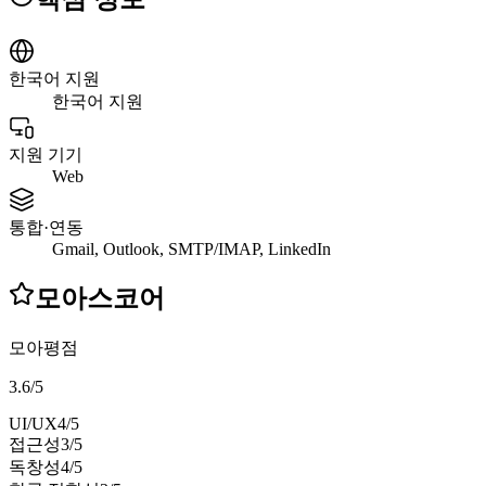
한국어 지원
한국어 지원
지원 기기
Web
통합·연동
Gmail, Outlook, SMTP/IMAP, LinkedIn
모아스코어
모아평점
3.6
/
5
UI/UX
4
/5
접근성
3
/5
독창성
4
/5