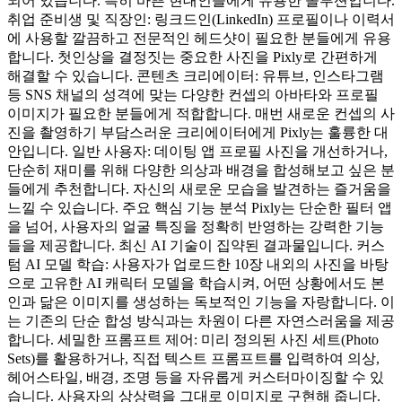
되어 있습니다. 특히 바쁜 현대인들에게 유용한 솔루션입니다.
취업 준비생 및 직장인: 링크드인(LinkedIn) 프로필이나 이력서
에 사용할 깔끔하고 전문적인 헤드샷이 필요한 분들에게 유용
합니다. 첫인상을 결정짓는 중요한 사진을 Pixly로 간편하게
해결할 수 있습니다. 콘텐츠 크리에이터: 유튜브, 인스타그램
등 SNS 채널의 성격에 맞는 다양한 컨셉의 아바타와 프로필
이미지가 필요한 분들에게 적합합니다. 매번 새로운 컨셉의 사
진을 촬영하기 부담스러운 크리에이터에게 Pixly는 훌륭한 대
안입니다. 일반 사용자: 데이팅 앱 프로필 사진을 개선하거나,
단순히 재미를 위해 다양한 의상과 배경을 합성해보고 싶은 분
들에게 추천합니다. 자신의 새로운 모습을 발견하는 즐거움을
느낄 수 있습니다. 주요 핵심 기능 분석 Pixly는 단순한 필터 앱
을 넘어, 사용자의 얼굴 특징을 정확히 반영하는 강력한 기능
들을 제공합니다. 최신 AI 기술이 집약된 결과물입니다. 커스
텀 AI 모델 학습: 사용자가 업로드한 10장 내외의 사진을 바탕
으로 고유한 AI 캐릭터 모델을 학습시켜, 어떤 상황에서도 본
인과 닮은 이미지를 생성하는 독보적인 기능을 자랑합니다. 이
는 기존의 단순 합성 방식과는 차원이 다른 자연스러움을 제공
합니다. 세밀한 프롬프트 제어: 미리 정의된 사진 세트(Photo
Sets)를 활용하거나, 직접 텍스트 프롬프트를 입력하여 의상,
헤어스타일, 배경, 조명 등을 자유롭게 커스터마이징할 수 있
습니다. 사용자의 상상력을 그대로 이미지로 구현해 줍니다.