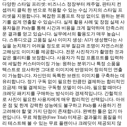
다양한 스타일 프리셋: 비즈니스 정장부터 캐주얼, 판타지 컨
셉까지 클릭 한 번으로 적용할 수 있는 수십 가지의 스타일 프
리셋을 지원합니다. 복잡한 프롬프트 작성 없이도 원하는 분위
기를 쉽게 연출할 수 있습니다. 실제 활용 사례 및 장점 실제 사
용자들은 Pixly를 통해 시간과 비용을 크게 절약하며 만족스러
운 결과를 얻고 있습니다. 실무에서의 활용도가 매우 높습니
다. 스튜디오급 고품질 실사 이미지 생성: AI가 생성했다는 사
실을 눈치채기 어려울 정도로 피부 질감과 조명이 자연스러운
고해상도 이미지를 제공합니다. 전문 사진작가가 촬영한 것과
같은 퀄리티를 보장합니다. 사용자가 직접 프롬프트를 입력하
여 세밀한 커스터마이징 가능: 원하는 분위기나 특정 소품을
텍스트로 묘사하면 그대로 이미지에 반영되어 창의적인 연출
이 가능합니다. 자신만의 독특한 브랜드 이미지를 구축하는 데
유리합니다. 정기 구독 없이 필요한 만큼만 결제하는 합리적인
요금제: 매월 결제되는 구독형 모델이 아니라, 필요할 때마다
크레딧 패키지를 구매하는 방식이라 경제적입니다. 간헐적으
로 사진이 필요한 사용자에게 매우 합리적인 선택입니다. 아쉬
운 점 및 한계 강력한 성능에도 불구하고 Pixly를 사용하기 전
고려해야 할 몇 가지 단점이 존재합니다. 완벽한 툴은 없기 마
련입니다. 무료 체험판(Free Trial) 미제공: 결과물의 품질을 미
리 테스트해 볼 수 있는 무료 플랜이나 크레딧이 제공되지 않