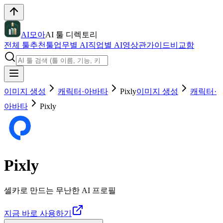
AI모아
AI 툴 디렉토리
전체 툴
추천툴
업무별 AI
직업별 AI
영상관
가이드
비교함
이미지 생성
캐릭터·아바타
Pixly
이미지 생성
캐릭터·
아바타
Pixly
Pixly
셀카로 만드는 무난한 AI 프로필
지금 바로 사용하기