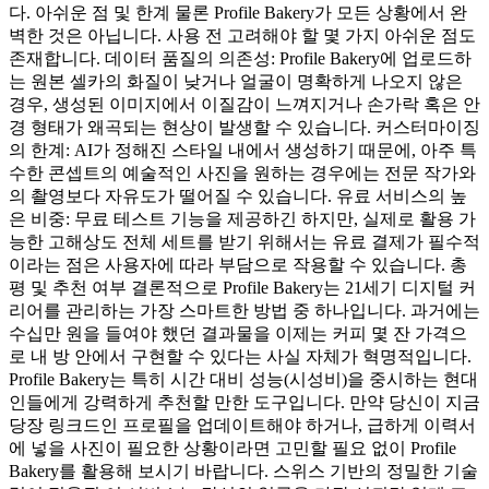
다. 아쉬운 점 및 한계 물론 Profile Bakery가 모든 상황에서 완
벽한 것은 아닙니다. 사용 전 고려해야 할 몇 가지 아쉬운 점도
존재합니다. 데이터 품질의 의존성: Profile Bakery에 업로드하
는 원본 셀카의 화질이 낮거나 얼굴이 명확하게 나오지 않은
경우, 생성된 이미지에서 이질감이 느껴지거나 손가락 혹은 안
경 형태가 왜곡되는 현상이 발생할 수 있습니다. 커스터마이징
의 한계: AI가 정해진 스타일 내에서 생성하기 때문에, 아주 특
수한 콘셉트의 예술적인 사진을 원하는 경우에는 전문 작가와
의 촬영보다 자유도가 떨어질 수 있습니다. 유료 서비스의 높
은 비중: 무료 테스트 기능을 제공하긴 하지만, 실제로 활용 가
능한 고해상도 전체 세트를 받기 위해서는 유료 결제가 필수적
이라는 점은 사용자에 따라 부담으로 작용할 수 있습니다. 총
평 및 추천 여부 결론적으로 Profile Bakery는 21세기 디지털 커
리어를 관리하는 가장 스마트한 방법 중 하나입니다. 과거에는
수십만 원을 들여야 했던 결과물을 이제는 커피 몇 잔 가격으
로 내 방 안에서 구현할 수 있다는 사실 자체가 혁명적입니다.
Profile Bakery는 특히 시간 대비 성능(시성비)을 중시하는 현대
인들에게 강력하게 추천할 만한 도구입니다. 만약 당신이 지금
당장 링크드인 프로필을 업데이트해야 하거나, 급하게 이력서
에 넣을 사진이 필요한 상황이라면 고민할 필요 없이 Profile
Bakery를 활용해 보시기 바랍니다. 스위스 기반의 정밀한 기술