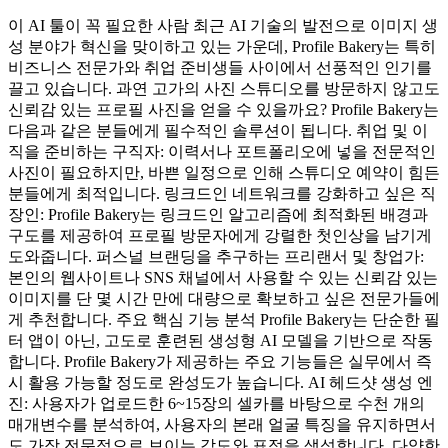
이 AI 툴이 꼭 필요한 사람 최근 AI 기술의 발전으로 이미지 생
성 분야가 혁신을 맞이하고 있는 가운데, Profile Bakery는 특히
비즈니스 전문가와 취업 준비생들 사이에서 선풍적인 인기를
끌고 있습니다. 과연 고가의 사진 스튜디오를 방문하지 않고도
신뢰감 있는 프로필 사진을 얻을 수 있을까요? Profile Bakery는
다음과 같은 분들에게 필수적인 솔루션이 됩니다. 취업 및 이
직을 준비하는 구직자: 이력서나 포트폴리오에 넣을 전문적인
사진이 필요하지만, 바쁜 일정으로 인해 스튜디오 예약이 힘든
분들에게 최적입니다. 링크드인 네트워크를 강화하고 싶은 직
장인: Profile Bakery는 링크드인 알고리즘에 최적화된 배경과
구도를 제공하여 프로필 방문자에게 강렬한 첫인상을 남기게
도와줍니다. 퍼스널 브랜딩을 추구하는 프리랜서 및 창업가:
본인의 웹사이트나 SNS 채널에서 사용할 수 있는 신뢰감 있는
이미지를 단 몇 시간 만에 대량으로 확보하고 싶은 전문가들에
게 추천합니다. 주요 핵심 기능 분석 Profile Bakery는 단순한 필
터 앱이 아닌, 고도로 훈련된 생성형 AI 모델을 기반으로 작동
합니다. Profile Bakery가 제공하는 주요 기능들은 실무에서 즉
시 활용 가능할 정도로 완성도가 높습니다. AI 헤드샷 생성 엔
진: 사용자가 업로드한 6~15장의 셀카를 바탕으로 수천 개의
매개변수를 분석하여, 사용자의 본래 얼굴 특징을 유지하면서
도 가장 전문적으로 보이는 각도와 표정을 생성합니다. 다양한