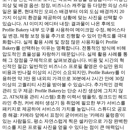
의상 및 배경 옵션: 정장, 비즈니스 캐주얼 등 다양한 의상 스타
일은 물론, 현대적인 오피스 배경부터 야외 도심 배경까지 20
가지 이상의 환경을 제공하여 상황에 맞는 사진을 선택할 수
있습니다. AI 이미지 에디터 내장: 결과물이 나온 후에도
Profile Bakery 내부 도구를 사용하여 메이크업 수정, 헤어스타
일 변경, 체형 보정 등을 추가로 진행할 수 있어 만족도를 극대
화합니다. 실제 활용 사례 및 장점 많은 사용자들이 Profile
Bakery를 선택하는 이유는 명확합니다. 전통적인 방식에 비해
압도적인 효율성을 자랑하기 때문입니다. 실제 활용 사례를 통
해 그 장점을 구체적으로 살펴보겠습니다. 비용 및 시간의 혁
신적인 절감: 일반적인 비즈니스 프로필 촬영은 수십만 원의
비용과 반나절 이상의 시간이 소요되지만, Profile Bakery를 이
용하면 약 3만 원 내외의 가격으로 30분에서 2시간 안에 30장
이상의 고퀄리티 사진을 받아볼 수 있습니다. 추가적인 경력
관리 도구 제공: Profile Bakery는 단순 사진 생성에 그치지 않
고, ATS(채용 관리 시스템) 호환 이력서 템플릿, 링크드인 헤드
라인 추천, 커버 레터 생성기 등 취업에 필요한 부가 서비스를
패키지로 제공하여 서비스의 가치를 높입니다. 스튜디오 공포
증 해결: 카메라 앞에서 표정이 굳어버리는 '카메라 울렁증'이
있는 사람들도, 평소 자연스럽게 찍은 셀카만으로 가장 완벽한
미소를 지은 프로필 사진을 얻을 수 있다는 점이 큰 매력입니