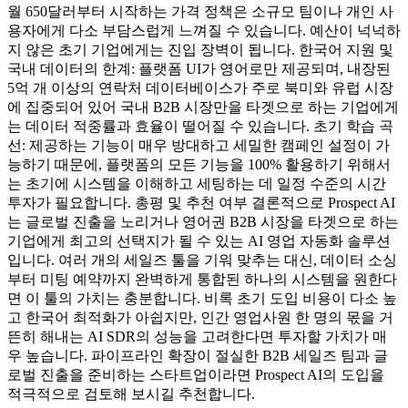
월 650달러부터 시작하는 가격 정책은 소규모 팀이나 개인 사
용자에게 다소 부담스럽게 느껴질 수 있습니다. 예산이 넉넉하
지 않은 초기 기업에게는 진입 장벽이 됩니다. 한국어 지원 및
국내 데이터의 한계: 플랫폼 UI가 영어로만 제공되며, 내장된
5억 개 이상의 연락처 데이터베이스가 주로 북미와 유럽 시장
에 집중되어 있어 국내 B2B 시장만을 타겟으로 하는 기업에게
는 데이터 적중률과 효율이 떨어질 수 있습니다. 초기 학습 곡
선: 제공하는 기능이 매우 방대하고 세밀한 캠페인 설정이 가
능하기 때문에, 플랫폼의 모든 기능을 100% 활용하기 위해서
는 초기에 시스템을 이해하고 세팅하는 데 일정 수준의 시간
투자가 필요합니다. 총평 및 추천 여부 결론적으로 Prospect AI
는 글로벌 진출을 노리거나 영어권 B2B 시장을 타겟으로 하는
기업에게 최고의 선택지가 될 수 있는 AI 영업 자동화 솔루션
입니다. 여러 개의 세일즈 툴을 기워 맞추는 대신, 데이터 소싱
부터 미팅 예약까지 완벽하게 통합된 하나의 시스템을 원한다
면 이 툴의 가치는 충분합니다. 비록 초기 도입 비용이 다소 높
고 한국어 최적화가 아쉽지만, 인간 영업사원 한 명의 몫을 거
뜬히 해내는 AI SDR의 성능을 고려한다면 투자할 가치가 매
우 높습니다. 파이프라인 확장이 절실한 B2B 세일즈 팀과 글
로벌 진출을 준비하는 스타트업이라면 Prospect AI의 도입을
적극적으로 검토해 보시길 추천합니다.