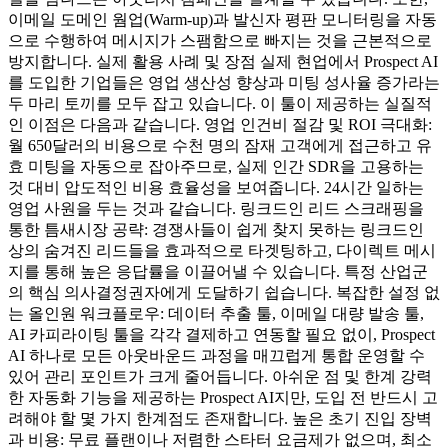
이메일 도메인 웜업(Warm-up)과 발신자 평판 모니터링을 자동
으로 수행하여 메시지가 스팸함으로 빠지는 것을 근본적으로
방지합니다. 실제 활용 사례 및 장점 실제 현업에서 Prospect AI
를 도입한 기업들은 영업 생산성 향상과 미팅 성사율 증가라는
두 마리 토끼를 모두 잡고 있습니다. 이 툴이 제공하는 실질적
인 이점은 다음과 같습니다. 영업 인건비 절감 및 ROI 극대화:
월 650달러의 비용으로 수천 명의 잠재 고객에게 접근하고 유
효 미팅을 자동으로 잡아주므로, 실제 인간 SDR을 고용하는
것 대비 압도적인 비용 효율성을 보여줍니다. 24시간 일하는
영업 사원을 두는 것과 같습니다. 링크드인 리드 스크래핑을
통한 틈새시장 공략: 경쟁사들이 쉽게 찾지 못하는 링크드인
상의 숨겨진 리드들을 효과적으로 타겟팅하고, 다이렉트 메시
지를 통해 높은 응답률을 이끌어낼 수 있습니다. 특정 산업군
의 핵심 의사결정권자에게 도달하기 쉽습니다. 복잡한 설정 없
는 올인원 워크플로우: 데이터 추출 툴, 이메일 대량 발송 툴,
AI 카피라이팅 툴을 각각 결제하고 연동할 필요 없이, Prospect
AI 하나로 모든 아웃바운드 과정을 매끄럽게 통합 운영할 수
있어 관리 포인트가 크게 줄어듭니다. 아쉬운 점 및 한계 강력
한 자동화 기능을 제공하는 Prospect AI지만, 도입 전 반드시 고
려해야 할 몇 가지 한계점도 존재합니다. 높은 초기 진입 장벽
과 비용: 무료 플랜이나 저렴한 스타터 요금제가 없으며, 최소