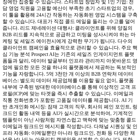
징에만 집중할 수 있습니다. 스타트업 창업자 및 1인 기업: 전
담 영업 직원을 고용할 예산이 부족한 초기 스타트업의 경우,
이 툴을 활용해 24시간 작동하는 자동화된 영업 시스템을 구축
할 수 있습니다. 대표가 직접 콜드 메일을 돌리는 수고를 덜어
줍니다. 리드 제네레이션 대행사: 클라이언트를 위해 양질의
B2B 리드를 지속적으로 공급하고 미팅을 성사시켜야 하는 마
케팅 및 세일즈 에이전시에게 강력한 무기가 됩니다. 다수의
클라이언트 캠페인을 효율적으로 관리할 수 있습니다. 주요 핵
심 기능 분석 Prospect AI는 기존의 세일즈 인게이지먼트 플랫
폼들과 달리, 데이터 발굴부터 인프라 관리까지 아웃바운드 영
업에 필요한 모든 것을 하나의 플랫폼에서 제공하는 독보적인
기능을 자랑합니다. 5억 3천만 개 이상의 B2B 연락처 데이터
베이스: 별도의 데이터 제공업체를 이용할 필요 없이, 플랫폼
내부에 구축된 방대한 데이터베이스를 통해 이상적인 고객 프
로필(ICP)에 맞는 타겟을 즉시 추출할 수 있습니다. 이메일과
직통 전화번호가 포함된 고품질 데이터를 제공합니다. AI 기
반 초개인화 메시징: 잠재 고객의 직무, 회사의 페인 포인트, 링
크드인 활동 내역 등을 AI가 실시간으로 분석하여, 기계적인
템플릿이 아닌 사람처럼 자연스럽고 맥락에 맞는 맞춤형 콜드
이메일과 링크드인 메시지를 작성합니다. 다채널 시퀀싱 및 인
프라 자동화: 이메일뿐만 아니라 링크드인, 전화 등 다양한 채
널을 넘나드는 아웃리치 캠페인을 설계할 수 있습니다. 또한,