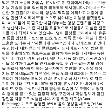
업은 고된 노동에 가깝습니다. 바로 이 지점에서 Qlip.ai는 인공
지능 기술을 통해 혁신적인 해결책을 제시합니다. Qlip.ai는 단
순한 컷 편집기가 아니라, 영상의 맥락을 이해하고 대중이 좋
아할 만한 '하이라이트'를 스스로 찾아내는 지능형 플랫폼입니
다. 이 AI 툴이 꼭 필요한 사람 Qlip.ai는 영상 콘텐츠를 다량으
로 생산하거나, 기존 자산을 효율적으로 재활용하고 싶은 전문
가들에게 최적화되어 있습니다. 멀티 플랫폼 크리에이터: 유튜
브 롱폼 영상을 기반으로 쇼츠, 릴스, 틱톡 등 여러 채널에 동시
노출을 노리는 제작자들에게 필수적입니다. 팟캐스트 및 인터
뷰 진행자: 대화 중심의 콘텐츠에서 인사이트가 담긴 짧은 클
립을 추출해 SNS 홍보용으로 활용하려는 분들에게 매우 유용
합니다. 기업 마케팅 담당자: 웨비나, 제품 설명회, 컨퍼런스 영
상을 요약하여 브랜드 인지도를 높일 수 있는 짧은 홍보 영상
을 빠르게 제작해야 하는 실무자에게 추천합니다. 주요 핵심
기능 분석 Qlip.ai가 다른 영상 편집 AI와 차별화되는 이유는 고
도화된 머신러닝 모델에 있습니다. 단순히 시간 단위로 자르는
것이 아니라 콘텐츠의 '질'을 평가합니다. AI 기반 바이럴 하이
라이트 추출: 수십만 시간의 영상을 학습한 AI 모델이 시청자
의 흥미를 끌 수 있는 감정적 격앙 구간이나 핵심 정보가 담긴
장면을 자동으로 식별합니다. 자동 화면 재구성(Auto-
Reframing): 가로로 촬영된 16:9 비율의 영상을 세로형(9:16)이