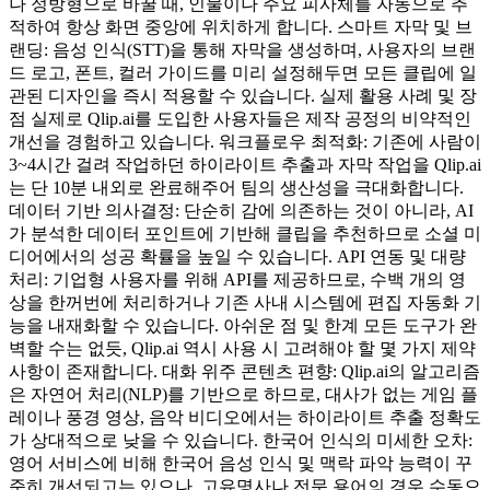
나 정방형으로 바꿀 때, 인물이나 주요 피사체를 자동으로 추
적하여 항상 화면 중앙에 위치하게 합니다. 스마트 자막 및 브
랜딩: 음성 인식(STT)을 통해 자막을 생성하며, 사용자의 브랜
드 로고, 폰트, 컬러 가이드를 미리 설정해두면 모든 클립에 일
관된 디자인을 즉시 적용할 수 있습니다. 실제 활용 사례 및 장
점 실제로 Qlip.ai를 도입한 사용자들은 제작 공정의 비약적인
개선을 경험하고 있습니다. 워크플로우 최적화: 기존에 사람이
3~4시간 걸려 작업하던 하이라이트 추출과 자막 작업을 Qlip.ai
는 단 10분 내외로 완료해주어 팀의 생산성을 극대화합니다.
데이터 기반 의사결정: 단순히 감에 의존하는 것이 아니라, AI
가 분석한 데이터 포인트에 기반해 클립을 추천하므로 소셜 미
디어에서의 성공 확률을 높일 수 있습니다. API 연동 및 대량
처리: 기업형 사용자를 위해 API를 제공하므로, 수백 개의 영
상을 한꺼번에 처리하거나 기존 사내 시스템에 편집 자동화 기
능을 내재화할 수 있습니다. 아쉬운 점 및 한계 모든 도구가 완
벽할 수는 없듯, Qlip.ai 역시 사용 시 고려해야 할 몇 가지 제약
사항이 존재합니다. 대화 위주 콘텐츠 편향: Qlip.ai의 알고리즘
은 자연어 처리(NLP)를 기반으로 하므로, 대사가 없는 게임 플
레이나 풍경 영상, 음악 비디오에서는 하이라이트 추출 정확도
가 상대적으로 낮을 수 있습니다. 한국어 인식의 미세한 오차:
영어 서비스에 비해 한국어 음성 인식 및 맥락 파악 능력이 꾸
준히 개선되고는 있으나, 고유명사나 전문 용어의 경우 수동으