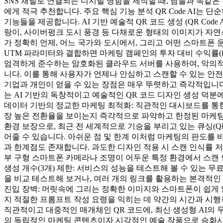
SNS 채널로 연결되는 디지털 명함을 제작할 때, 남들과 똑같
에게 적극 추천합니다. 주요 핵심 기능 분석 QR Code AI
기능들을 제공합니다. AI 기반 예술적 QR 코드 생성 (QR Co
랑이, 사이버펑크 도시 풍경 등 다채로운 형태의 이미지가 자연스럽
가 정확히 언제, 어느 국가와 도시에서, 그리고 어떤 스마트폰 운
UTM 파라미터와 결합하면 마케팅 캠페인의 투자 대비 수익률(ROI
엄격하게 준수하는 암호화된 클라우드 서버를 사용하여, 악의적
니다. 이를 통해 사용자가 언제나 안심하고 스캔할 수 있는 안전
기업과 개인이 얻을 수 있는 장점은 매우 뚜렷하고 즉각적입니다
는 AI 기반의 독창적이고 예술적인 QR 코드 디자인 생성 덕분
데이터 기반의 정교한 마케팅 최적화: 직관적인 대시보드를 통한 
장 높은 전환율을 보이는지 즉각적으로 파악하고 한정된 마케팅 
환경 보장으로, 최근 전 세계적으로 기승을 부리고 있는 큐싱(
어줄 수 있습니다. 아쉬운 점 및 한계 이처럼 마케팅의 판도를 바
과 한계점도 존재합니다. 과도한 디자인 적용 시 스캔 인식률 저하
부 구형 스마트폰 카메라나 조명이 어두운 특정 환경에서 스캔 
생성 개수(3개) 제한: 서비스의 성능을 테스트해 볼 수 있는 
을 비교 테스트해 보거나, 여러 개의 링크를 활용하는 본격적인
진입 장벽: 머릿속에 그리는 정확한 이미지와 스마트폰이 쉽게 
지 적절한 프롬프트 작성 요령을 익히는 데 약간의 시간과 시행착
직관적이고 대중적인 매개체인 QR 코드에, 최신 생성형 AI의 
의 독립적인 마케팅 콘텐츠이자 시각적인 예술 작품으로 승화시