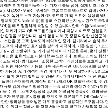
은 흑백 코드가 아닌 예술적인 AI QR 코드를 삽입하여 클라이언
는 단순히 예쁜 이미지를 만들어내는 디자인 툴을 넘어, 실제 비즈니
de Art): 사용자가 원하는 구체적인 프롬프트를 텍스트로 입력하
게 녹아든 스캔 가능한 QR 코드를 단 몇 초 만에 생성해 냅니다
영체제(iOS, Android 등)를 통해 스캔되었는지 실시간으로
)을 매우 정밀하게 측정할 수 있습니다. 안티 스캠(Anti-scam
인 해커가 가짜 QR 코드를 덧붙이거나 피싱 사이트로 연결을 
한 환경을 보장합니다. 실제 활용 사례 및 장점 다양한 산업군의 실
. 스캔율 및 고객 참여도의 비약적인 증가: 길거리에서 흔히 무
에 고객의 자발적인 호기심을 강하게 자극하여, 기존 일반 QR 
실시간 스캔 위치 및 기기 분석 데이터 제공을 통해, 현재 진행 
예산을 효율적으로 재분배할 수 있습니다. 브랜드 신뢰도 향상 및
QR 코드 피싱) 범죄로부터 소중한 고객의 개인정보를 보호하고
꿀 만한 혁신적인 기능을 다수 제공하지만, QR Code AI를 실
 가능성: AI가 생성한 배경 이미지가 너무 복잡하거나, QR 코
인식률이 현저히 떨어질 수 있습니다. 따라서 대량 인쇄 전 반드
무료 플랜이 존재하지만, 계정당 최대 3개의 QR 코드만 생성할 
 대규모 캠페인을 진행하기에는 무료 플랜의 생성 개수(3개) 제
읽을 수 있는 스캔 가능성을 동시에 완벽하게 충족하는 결과물을 
오가 요구됩니다. 총평 및 추천 여부 결론적으로 QR Code A
무한한 창의성을 불어넣은 매우 훌륭하고 실용적인 도구입니다. 단순
킬 수 있다는 점에서 타 경쟁 서비스들과 확고한 차별점을 갖습