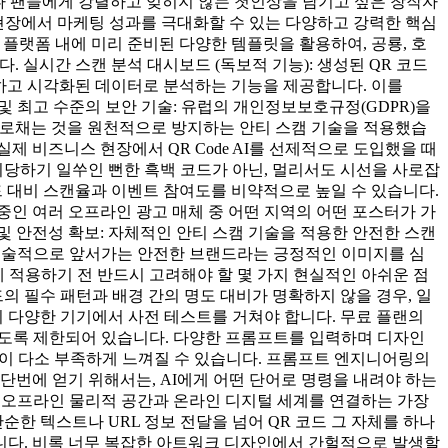
트나 팬들에게 강렬하고 잊히지 않는 첫인상을 남기고 싶은 창작자
스 현장에서 마케팅 성과를 극대화할 수 있는 다양하고 강력한 핵심
거나 플랫폼 내에 미리 준비된 다양한 템플릿을 활용하여, 공룡, 호
. 실시간 스캔 분석 대시보드 (독보적 기능): 생성된 QR 코드
 추적하고 시각화된 데이터로 분석하는 기능을 제공합니다. 이를
) 및 최고 수준의 보안 기술: 유럽의 개인정보보호규정(GDPR)을
가로채는 것을 원천적으로 방지하는 안티 스캠 기술을 적용했습
제 비즈니스 현장에서 QR Code AI를 선제적으로 도입했을 때
시당하기 일쑤인 뻔한 흑백 코드가 아닌, 멀리서도 시선을 사로잡
코드 대비 스캔율과 이벤트 참여도를 비약적으로 높일 수 있습니다.
중인 여러 오프라인 광고 매체 중 어떤 지역의 어떤 포스터가 가
 안전성 확보: 자체적인 안티 스캠 기술을 적용한 안전한 스캔
, 기술적으로 앞서가는 안전한 브랜드라는 긍정적인 이미지를 심
무에 적용하기 전 반드시 고려해야 할 몇 가지 현실적인 아쉬운 점
드의 필수 패턴과 배경 간의 명도 대비가 명확하지 않을 경우, 일
시 다양한 기기에서 사전 테스트를 거쳐야 합니다. 무료 플랜의
수 있도록 제한되어 있습니다. 다양한 프롬프트를 입력하며 디자인
한이 다소 부족하게 느껴질 수 있습니다. 프롬프트 엔지니어링의
단번에 얻기 위해서는, AI에게 어떤 단어로 명령을 내려야 하는
I는 오프라인 물리적 공간과 온라인 디지털 세계를 연결하는 가장
한 텍스트나 URL 정보 전달을 넘어 QR 코드 그 자체를 하나
니다. 비록 너무 복잡한 아트워크 디자인에서 간헐적으로 발생할