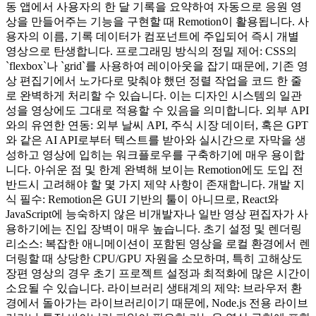
동 앱에서 사용자의 한 달 기록을 요약하여 자동으로 응원 영
상을 만들어주는 기능을 구현할 때 Remotion이 활용됩니다. 사
용자의 이름, 기록 데이터가 컴포넌트에 주입되어 즉시 개별
영상으로 탄생합니다. 프로그래밍 방식의 정밀 제어: CSS의
`flexbox`나 `grid`를 사용하여 레이아웃을 잡기 때문에, 기존 영
상 편집기에서 노가다로 맞춰야 했던 정렬 작업을 코드 한 줄
로 완벽하게 처리할 수 있습니다. 이는 디자인 시스템의 일관
성을 영상에도 그대로 적용할 수 있음을 의미합니다. 외부 API
와의 유연한 연동: 외부 날씨 API, 주식 시장 데이터, 혹은 GPT
와 같은 AI API로부터 텍스트를 받아와 실시간으로 자막을 생
성하고 영상에 입히는 워크플로우를 구축하기에 매우 용이합
니다. 아쉬운 점 및 한계 완벽해 보이는 Remotion에도 도입 전
반드시 고려해야 할 몇 가지 제약 사항이 존재합니다. 개발 지
식 필수: Remotion은 GUI 기반의 툴이 아니므로, React와
JavaScript에 능숙하지 않은 비개발자나 일반 영상 편집자가 사
용하기에는 진입 장벽이 매우 높습니다. 초기 설정 및 렌더링
리소스: 복잡한 애니메이션이 포함된 영상을 로컬 환경에서 렌
더링할 때 상당한 CPU/GPU 자원을 소모하며, 특히 고해상도
장편 영상의 경우 초기 프로젝트 설정과 최적화에 많은 시간이
소요될 수 있습니다. 라이브러리 생태계의 제약: 브라우저 환
경에서 돌아가는 라이브러리이기 때문에, Node.js 전용 라이브