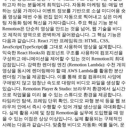
하고자 하는 분들에게 최적입니다. 자동화 마케팅 팀: 매일 변
하는 상품 가격이나 이벤트 정보를 기반으로 소셜 미디어용 숏
폼 영상을 매번 수동 편집 없이 자동으로 찍어내고 싶은 마케
팅 자동화 팀에 혁신을 가져다줍니다. 주요 핵심 기능 분석
Remotion은 단순히 영상을 만드는 것을 넘어, 웹 기술을 비디
오 제작의 영역으로 완벽하게 끌어왔습니다. 그 핵심 기능은
다음과 같습니다. React 기반 프레임워크: HTML, CSS,
JavaScript(TypeScript)를 그대로 사용하여 영상을 설계합니다.
익숙한 React Hooks와 컴포넌트 구조를 사용하여 컴포지션을
구성하고 애니메이션을 제어할 수 있는 것이 Remotion의 최대
강점입니다. 강력한 렌더링 엔진 (Remotion Lambda): 수천 개의
영상을 동시에 렌더링해야 할 때 AWS Lambda를 활용한 분산
렌더링 기능을 제공합니다. 이를 통해 로컬 컴퓨터의 사양에
구애받지 않고 엄청난 속도로 대량의 비디오 파일을 생성할 수
있습니다. Remotion Player & Studio: 브라우저 환경에서 실시간
으로 작업물을 미리 볼 수 있는 스튜디오 환경을 제공합니다.
타임라인 탐색, 프레임 단위 확인, 오디오 파형 분석 등을 웹 브
라우저 안에서 즉시 수행할 수 있어 개발 생산성을 극대화합니
다. 실제 활용 사례 및 장점 Remotion을 실무에 도입했을 때 얻
을 수 있는 이점은 상상 이상입니다. 실제 활용되는 구체적인
사례는 다음과 같습니다. 맞춤형 비디오 자동화: 예를 들어, 운