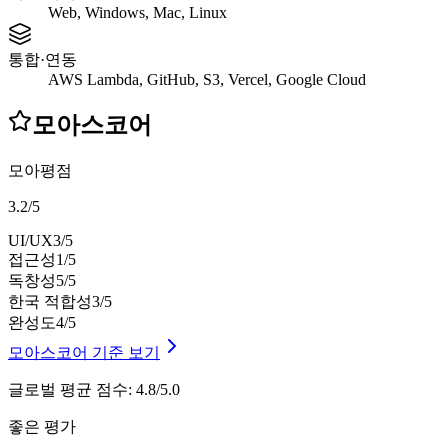
Web, Windows, Mac, Linux
통합·연동
AWS Lambda, GitHub, S3, Vercel, Google Cloud
모아스코어
모아평점
3.2
/
5
UI/UX
3
/5
접근성
1
/5
독창성
5
/5
한국 적합성
3
/5
완성도
4
/5
모아스코어 기준 보기
글로벌 평균 점수
:
4.8/5.0
좋은 평가