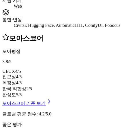
지원 기기
Web
통합·연동
Civitai, Hugging Face, Automatic1111, ComfyUI, Fooocus
모아스코어
모아평점
3.8
/
5
UI/UX
4
/5
접근성
4
/5
독창성
4
/5
한국 적합성
2
/5
완성도
5
/5
모아스코어 기준 보기
글로벌 평균 점수
:
4.2/5.0
좋은 평가