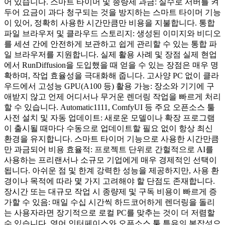
어 있습니다. 스마트 타이머 및 종량제 과금: 실수로 서버를 켜
두어 요금이 과다 청구되는 것을 방지하는 스마트 타이머 기능
이 있어, 정확히 사용한 시간만큼만 비용을 지불합니다. 통합
파일 브라우저 및 클라우드 스토리지: 생성된 이미지와 비디오
를 세션 간에 안전하게 보관하고 쉽게 관리할 수 있는 통합 파
일 브라우저를 지원합니다. 실제 활용 사례 및 장점 실제 현업
에서 RunDiffusion을 도입했을 때 얻을 수 있는 장점은 매우 명
확하며, 작업 효율성을 극대화해 줍니다. 고사양 PC 없이 클라
우드에서 고성능 GPU(A100 등) 활용 가능: 장소와 기기에 구
애받지 않고 언제 어디서나 무거운 렌더링 작업을 빠르게 처리
할 수 있습니다. Automatic1111, ComfyUI 등 주요 오픈소스 툴
사전 설치 및 자동 업데이트: 새로운 모델이나 확장 프로그램
이 출시될 때마다 수동으로 업데이트할 필요 없이 항상 최신
환경을 유지합니다. 스마트 타이머 기능으로 사용한 시간만큼
만 과금되어 비용 효율적: 프로젝트 단위로 간헐적으로 AI를
사용하는 프리랜서나 소규모 기업에게 매우 경제적인 선택이
됩니다. 아쉬운 점 및 한계 강력한 성능을 제공하지만, 사용 환
경이나 목적에 따라 몇 가지 고려해야 할 단점도 존재합니다.
장시간 또는 대규모 작업 시 종량제 및 구독 비용이 빠르게 증
가할 수 있음: 매일 수십 시간씩 하드코어하게 렌더링을 돌리
는 사용자라면 장기적으로 로컬 PC를 맞추는 것이 더 저렴할
수 있습니다. 영어 인터페이스와 오픈소스 툴 특유의 복잡성으